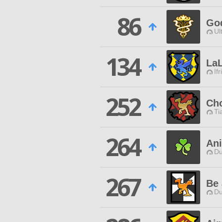
86
God
Ul
134
La
Ifr
252
Ch
Ti
264
An
Du
267
Be 
Du