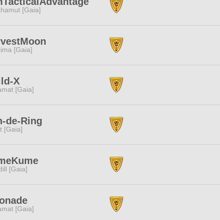
TacticalAdvantage
hamut [Gaia]
rvestMoon
tima [Gaia]
ld-X
amat [Gaia]
n-de-Ring
it [Gaia]
meKume
dill [Gaia]
monade
amat [Gaia]