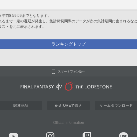
午前8:59:59までとなります。
れるまで一定の遅延が発生し、集計締切間際のデータが次の集計期間に含まれるな
リストを元に表示されます。
ランキングトップ
スマートフォン版へ
関連商品
e-STOREで購入
ゲームダウンロード
Official Information