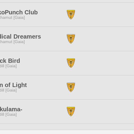
koPunch Club
hamut [Gaia]
ical Dreamers
hamut [Gaia]
ck Bird
dill [Gaia]
in of Light
dill [Gaia]
akulama-
dill [Gaia]