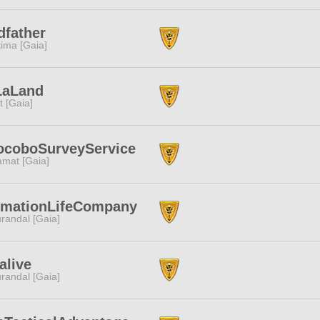
father
tima [Gaia]
LaLand
it [Gaia]
ocoboSurveyService
amat [Gaia]
imationLifeCompany
randal [Gaia]
alive
randal [Gaia]