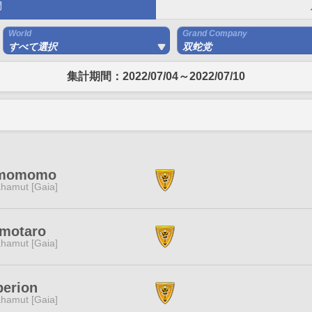
間
World
Grand Company
すべて選択
双蛇党
集計期間：2022/07/04～2022/07/10
momomo
hamut [Gaia]
motaro
hamut [Gaia]
perion
hamut [Gaia]