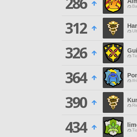
286
Aim
Ba
312
Ha
Ul
326
Gui
Ti
364
Po
Ifr
390
Ku
Ri
434
li
Ti