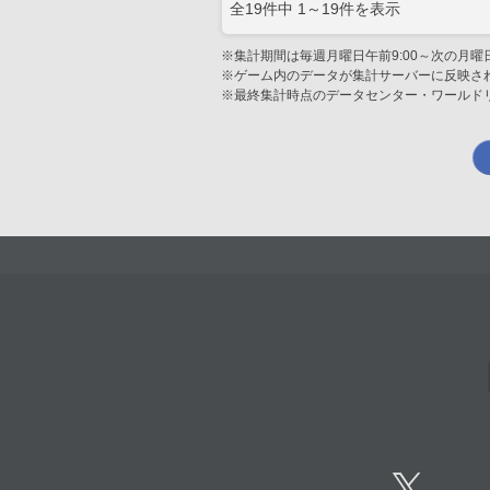
全
19
件中
1
～
19
件を表示
※集計期間は毎週月曜日午前9:00～次の月曜日
※ゲーム内のデータが集計サーバーに反映さ
※最終集計時点のデータセンター・ワールド