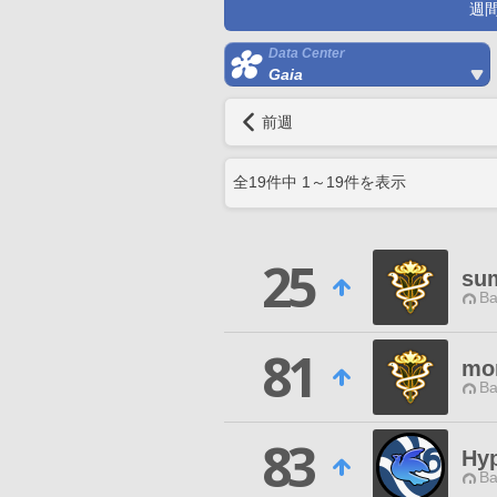
週
Data Center
Gaia
前週
全
19
件中
1
～
19
件を表示
25
su
Ba
81
mo
Ba
83
Hy
Ba