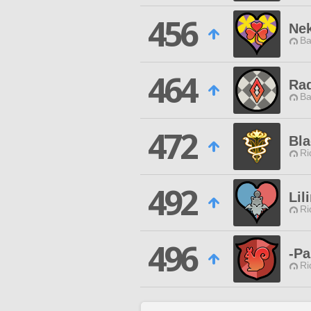
456
Ne
Ba
464
Rad
Ba
472
Bla
Ri
492
Lil
Ri
496
-P
Ri