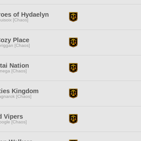
oes of Hydaelyn
uisoix [Chaos]
ozy Place
riggan [Chaos]
ai Nation
mega [Chaos]
ties Kingdom
gnarok [Chaos]
d Vipers
ogle [Chaos]