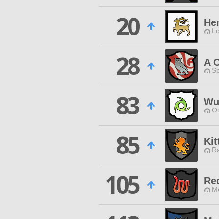
20
Her
Lo
28
A C
Sp
83
Wut
O
85
Kit
Ra
105
Re
Mo