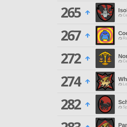
265
Iso
Ce
267
Coo
Ra
272
No
Ce
274
Whi
Lo
282
Sc
Sp
Pa