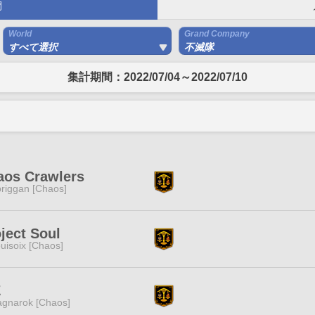
間
World
Grand Company
すべて選択
不滅隊
集計期間：2022/07/04～2022/07/10
aos Crawlers
riggan [Chaos]
ject Soul
uisoix [Chaos]
Z
gnarok [Chaos]