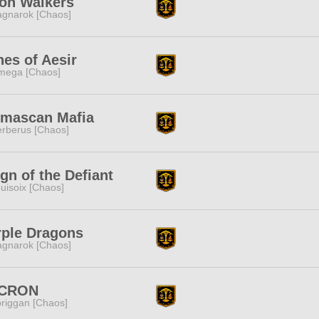
on Walkers
gnarok [Chaos]
es of Aesir
mega [Chaos]
lmascan Mafia
rberus [Chaos]
gn of the Defiant
uisoix [Chaos]
rple Dragons
gnarok [Chaos]
CRON
riggan [Chaos]