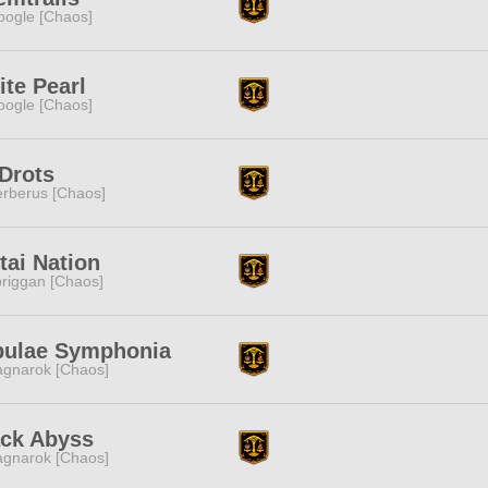
ogle [Chaos]
te Pearl
ogle [Chaos]
Drots
rberus [Chaos]
ai Nation
riggan [Chaos]
bulae Symphonia
gnarok [Chaos]
ack Abyss
gnarok [Chaos]