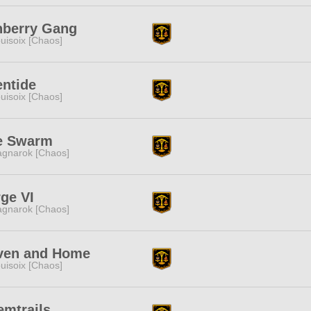
nberry Gang
uisoix [Chaos]
entide
uisoix [Chaos]
e Swarm
gnarok [Chaos]
ge VI
gnarok [Chaos]
ven and Home
uisoix [Chaos]
emtrails