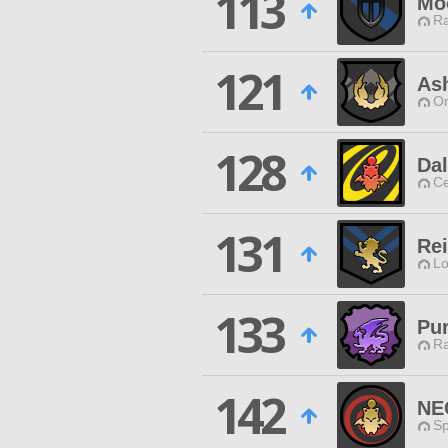
113
Mo
Ra
121
Ash
O
128
Da
Ce
131
Rei
Lo
133
Pu
Ra
142
NE
Sp