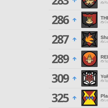
283
Ra
286
TH
Ce
287
Sh
Lo
289
RE
Sp
309
Yo
Sp
325
Pla
Lo