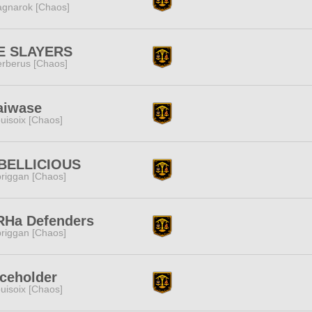
gnarok [Chaos]
E SLAYERS
rberus [Chaos]
aiwase
uisoix [Chaos]
BELLICIOUS
riggan [Chaos]
RHa Defenders
riggan [Chaos]
ceholder
uisoix [Chaos]