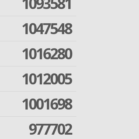
1093581
1047548
1016280
1012005
1001698
977702