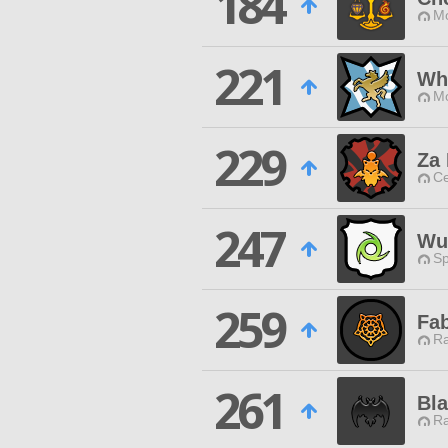
184
Mo
221
Whi
Mo
229
Za 
Ce
247
Wut
Sp
259
Fa
Ra
261
Bl
Ra