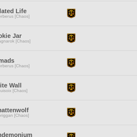
lated Life
rberus [Chaos]
kie Jar
gnarok [Chaos]
mads
rberus [Chaos]
te Wall
uisoix [Chaos]
hattenwolf
riggan [Chaos]
ndemonium