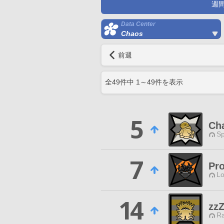
週
Data Center
Chaos
前週
全
49
件中
1
～
49
件を表示
5
Ch
Sp
7
Pro
Lo
14
zz
Ra