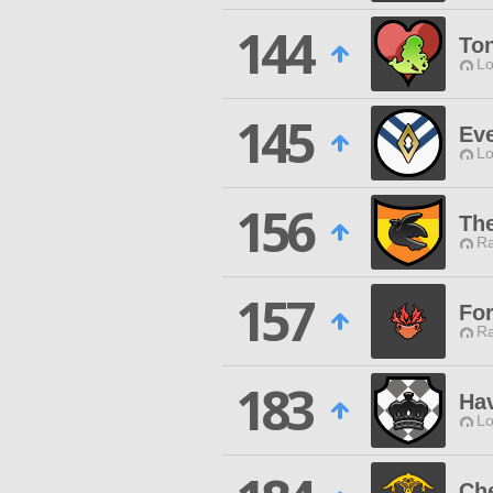
144
To
Lo
145
Ev
Lo
156
Th
Ra
157
For
Ra
183
Ha
Lo
Ch