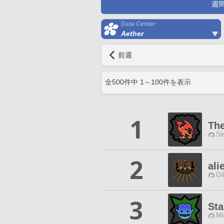
週
Data Center
Aether
前週
全
500
件中
1
～
100
件を表示
1
The
Si
2
ali
Gi
3
Sta
Mi