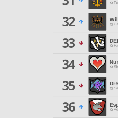
31
Fa
32
Wi
Ca
33
DE
Fa
34
Nur
Si
35
Dr
Sa
36
Es
Ad