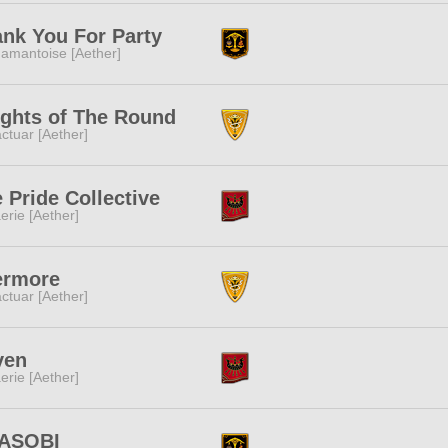
nk You For Party
amantoise [Aether]
ghts of The Round
ctuar [Aether]
 Pride Collective
erie [Aether]
ermore
ctuar [Aether]
ven
erie [Aether]
ASOBI