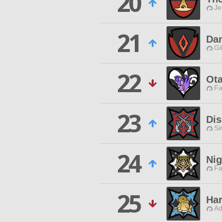
20
Je
21
Dan
Gi
22
Ot
Fa
23
Di
Si
24
Ni
Fa
25
Ha
Ad