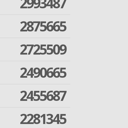
2993487
2875665
2725509
2490665
2455687
2281345