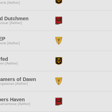
erie [Aether]
ld Dutchmen
ctuar [Aether]
EP
erie [Aether]
fed
ren [Aether]
eamers of Dawn
rgatanas [Aether]
pers Haven
amantoise [Aether]