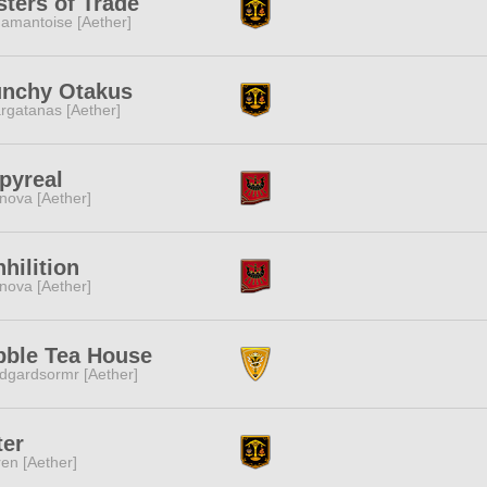
ters of Trade
amantoise [Aether]
unchy Otakus
rgatanas [Aether]
pyreal
nova [Aether]
hilition
nova [Aether]
bble Tea House
dgardsormr [Aether]
ter
ren [Aether]