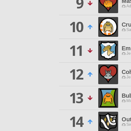
9
Mas
Ad
10
Cr
Sa
11
Em
Je
12
Coh
Je
13
Bu
Mi
14
Ou
Si