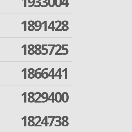
1933004
1891428
1885725
1866441
1829400
1824738