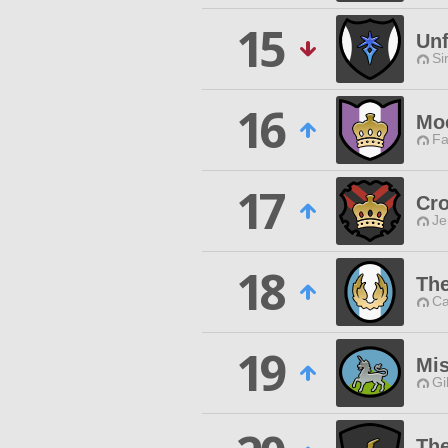
15
Unf
Si
16
Mo
Fa
17
Cr
Je
18
The
Ca
19
Mis
Gi
The