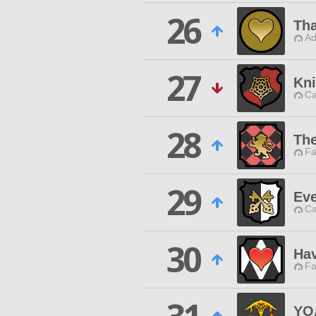
26
Tha
Ad
27
Kni
Ca
28
The
Fa
29
Ev
Ca
30
Ha
Fa
YO