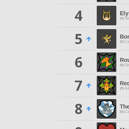
4
Ely
Si
5
Bon
Ca
6
Ro
Si
7
Red
Gi
8
The
Ca