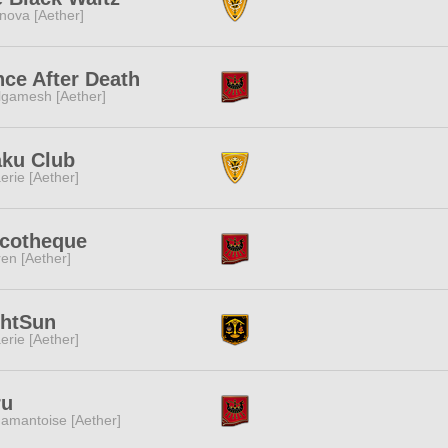
nova [Aether]
ce After Death
lgamesh [Aether]
aku Club
erie [Aether]
scotheque
ren [Aether]
ghtSun
erie [Aether]
ru
amantoise [Aether]