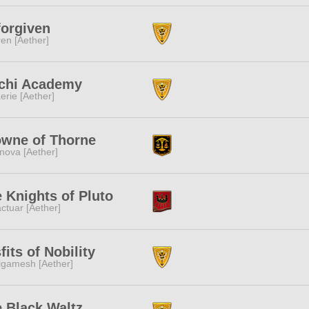
orgiven
ren [Aether]
chi Academy
erie [Aether]
owne of Thorne
nova [Aether]
 Knights of Pluto
ctuar [Aether]
fits of Nobility
lgamesh [Aether]
 Black Waltz