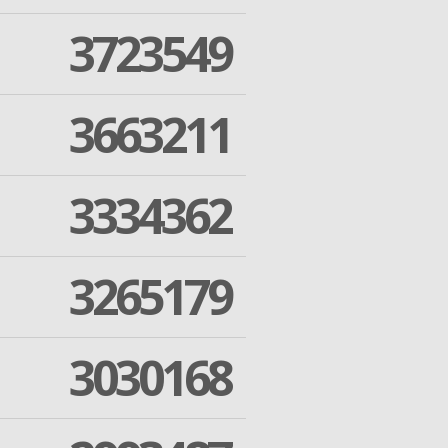
3723549
3663211
3334362
3265179
3030168