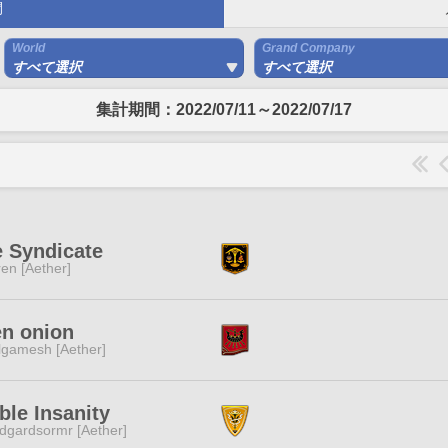
間
World
Grand Company
すべて選択
すべて選択
集計期間：2022/07/11～2022/07/17
 Syndicate
ren [Aether]
en onion
lgamesh [Aether]
ble Insanity
dgardsormr [Aether]