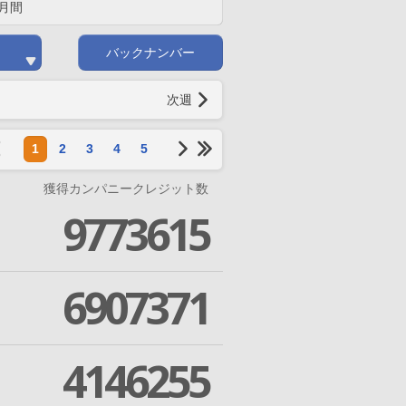
月間
バックナンバー
次週
1
2
3
4
5
獲得カンパニークレジット数
9773615
6907371
4146255