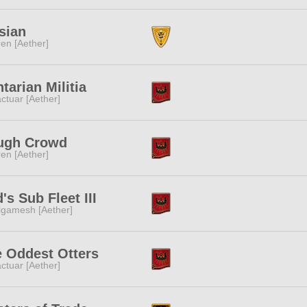
sian
ren [Aether]
tarian Militia
ctuar [Aether]
ugh Crowd
ren [Aether]
's Sub Fleet III
lgamesh [Aether]
 Oddest Otters
ctuar [Aether]