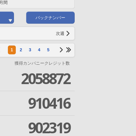
月間
バックナンバー
次週
1
2
3
4
5
獲得カンパニークレジット数
2058872
910416
902319