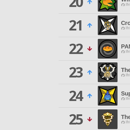
20
If
21
Cr
If
22
PA
If
23
Th
If
24
Sup
If
25
The
If