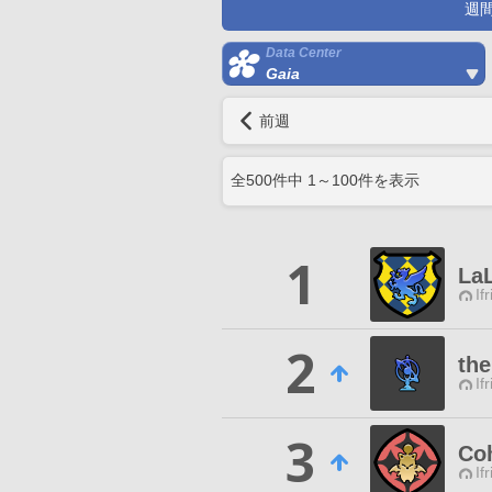
週
Data Center
Gaia
前週
全
500
件中
1
～
100
件を表示
1
La
If
2
the
If
3
Coh
If