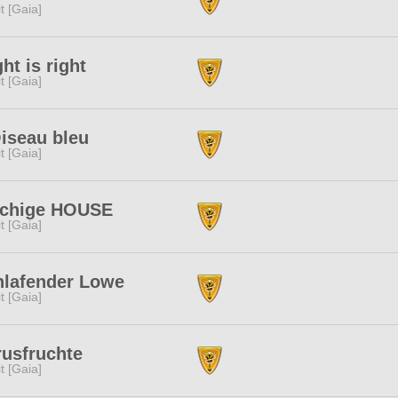
rit [Gaia]
ht is right
rit [Gaia]
iseau bleu
rit [Gaia]
chige HOUSE
rit [Gaia]
hlafender Lowe
rit [Gaia]
rusfruchte
rit [Gaia]