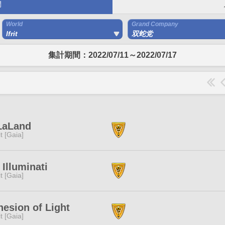
間
World
Grand Company
Ifrit
双蛇党
集計期間：2022/07/11～2022/07/17
LaLand
rit [Gaia]
 Illuminati
rit [Gaia]
esion of Light
rit [Gaia]