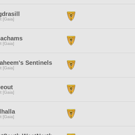
drasill
rit [Gaia]
nachams
rit [Gaia]
aheem's Sentinels
rit [Gaia]
deout
rit [Gaia]
halla
rit [Gaia]