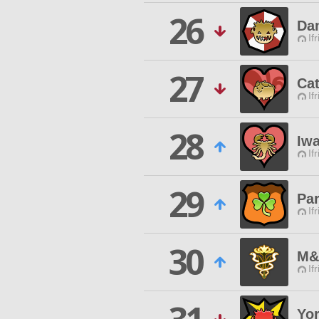
26
Da
If
27
Cat
If
28
Iw
If
29
Pa
If
30
M&
If
Yo