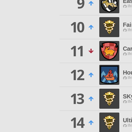
9
Ea
If
10
Fai
If
11
Ca
If
12
Ho
If
13
SK
If
14
Ul
If