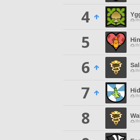
4
Ygg
If
5
Hi
If
6
Sal
If
7
Hi
If
8
Wal
If