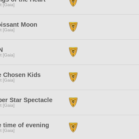
rit [Gaia]
oissant Moon
rit [Gaia]
N
rit [Gaia]
e Chosen Kids
rit [Gaia]
er Star Spectacle
rit [Gaia]
 time of evening
rit [Gaia]