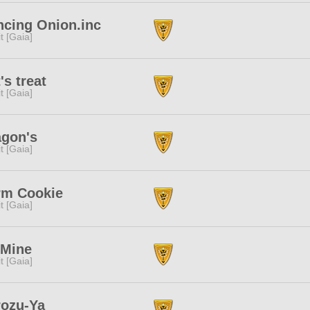
ncing Onion.inc
rit [Gaia]
's treat
rit [Gaia]
agon's
rit [Gaia]
rm Cookie
rit [Gaia]
Mine
rit [Gaia]
rozu-Ya