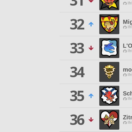
31
If
32
Mig
If
33
L'O
If
34
mo
If
35
Sc
If
36
Zit
If