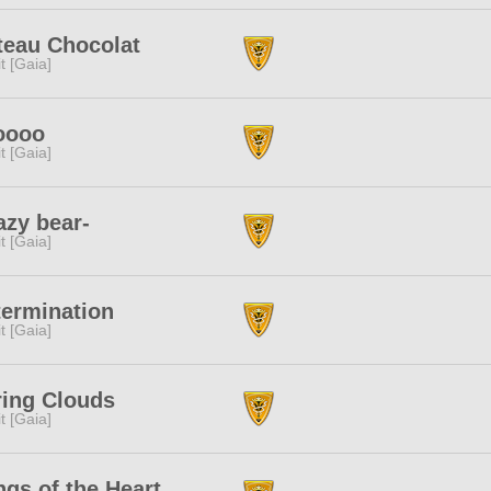
teau Chocolat
rit [Gaia]
oooo
rit [Gaia]
azy bear-
rit [Gaia]
termination
rit [Gaia]
ring Clouds
rit [Gaia]
gs of the Heart