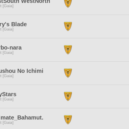
stSouth WestNorth
rit [Gaia]
ry's Blade
rit [Gaia]
rbo-nara
rit [Gaia]
ushou No Ichimi
rit [Gaia]
yStars
rit [Gaia]
timate_Bahamut.
rit [Gaia]