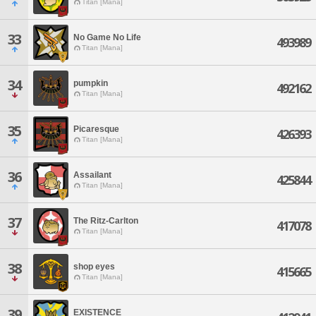
Titan [Mana]
33
No Game No Life
493989
Titan [Mana]
34
pumpkin
492162
Titan [Mana]
35
Picaresque
426393
Titan [Mana]
36
Assailant
425844
Titan [Mana]
37
The Ritz-Carlton
417078
Titan [Mana]
38
shop eyes
415665
Titan [Mana]
39
EXISTENCE