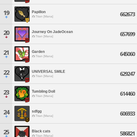
19
Papillon
662673
Titan [Mana]
20
Journey On JadeOcean
657699
Titan [Mana]
21
Garden
645060
Titan [Mana]
22
UNIVERSAL SMILE
629247
Titan [Mana]
23
Tumbling Doll
614460
Titan [Mana]
24
sdfgg
606933
Titan [Mana]
25
Black cats
586821
Titan [Mana]