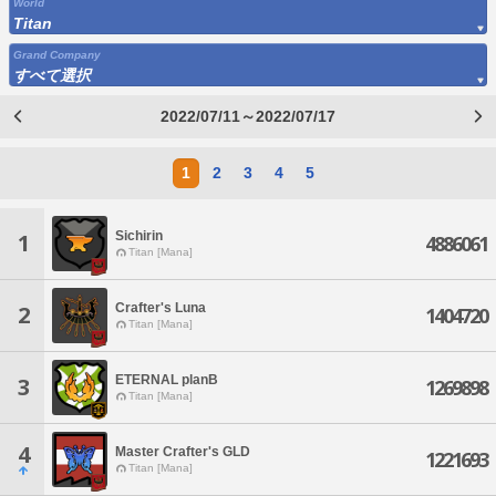
World
Titan
Grand Company
すべて選択
2022/07/11～2022/07/17
1
2
3
4
5
Sichirin
1
4886061
Titan [Mana]
Crafter's Luna
2
1404720
Titan [Mana]
ETERNAL planB
3
1269898
Titan [Mana]
4
Master Crafter's GLD
1221693
Titan [Mana]