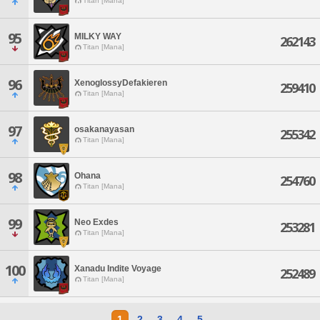
Titan [Mana]
95
MILKY WAY
262143
Titan [Mana]
96
XenoglossyDefakieren
259410
Titan [Mana]
97
osakanayasan
255342
Titan [Mana]
98
Ohana
254760
Titan [Mana]
99
Neo Exdes
253281
Titan [Mana]
100
Xanadu Indite Voyage
252489
Titan [Mana]
1
2
3
4
5