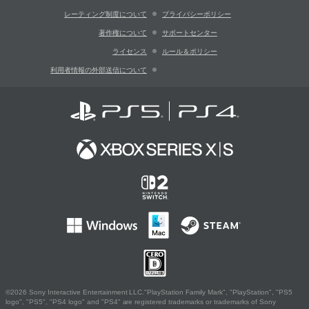
レーティング制度について
プライバシーポリシー
著作権について
サポートセンター
ライセンス
ルール＆ポリシー
利用者情報の外部送信について
©2026 Sony Interactive Entertainment LLC."PlayStation Family Mark", "PlayStation", "PS5
logo", "PS5", "PS4 logo" and "PS4" are registered trademarks or trademarks of Sony