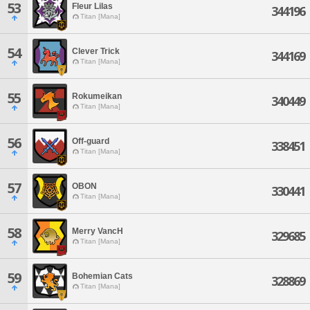
53
Fleur Lilas
344196
Titan [Mana]
54
Clever Trick
344169
Titan [Mana]
55
Rokumeikan
340449
Titan [Mana]
56
Off-guard
338451
Titan [Mana]
57
OBON
330441
Titan [Mana]
58
Merry VancH
329685
Titan [Mana]
59
Bohemian Cats
328869
Titan [Mana]