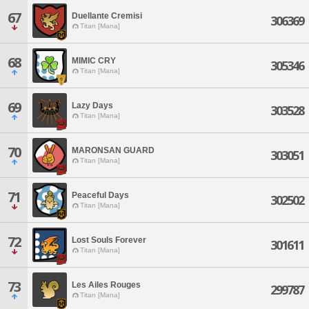
67
Duellante Cremisi
306369
Titan [Mana]
68
MIMIC CRY
305346
Titan [Mana]
69
Lazy Days
303528
Titan [Mana]
70
MARONSAN GUARD
303051
Titan [Mana]
71
Peaceful Days
302502
Titan [Mana]
72
Lost Souls Forever
301611
Titan [Mana]
73
Les Ailes Rouges
299787
Titan [Mana]