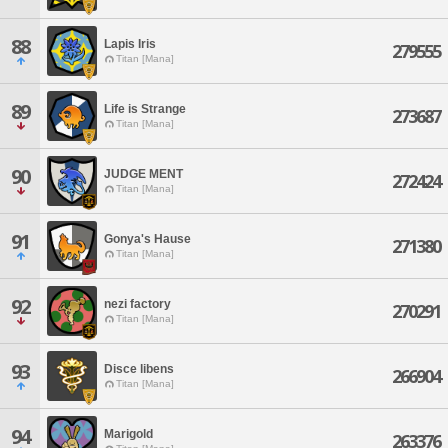
88
Lapis Iris
279555
Titan [Mana]
89
Life is Strange
273687
Titan [Mana]
90
JUDGE MENT
272424
Titan [Mana]
91
Gonya's Hause
271380
Titan [Mana]
92
nezi factory
270291
Titan [Mana]
93
Disce libens
266904
Titan [Mana]
94
Marigold
263376