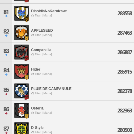
81
DissidiaNoKaruizawa
288558
Titan [Mana]
82
APPLESEED
287463
Titan [Mana]
83
Campanella
286887
Titan [Mana]
84
Hider
285915
Titan [Mana]
85
PLUIE DE CAMPANULE
282378
Titan [Mana]
86
Osteria
282363
Titan [Mana]
87
D-Style
280500
Titan [Mana]