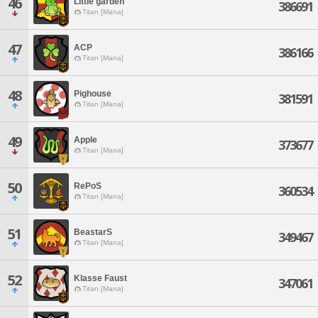
46
Little garden
386691
Titan [Mana]
47
ACP
386166
Titan [Mana]
48
Pighouse
381591
Titan [Mana]
49
Apple
373677
Titan [Mana]
50
RePoS
360534
Titan [Mana]
51
BeastarS
349467
Titan [Mana]
52
Klasse Faust
347061
Titan [Mana]