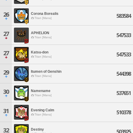
26
Corona Borealis
583584
Titan [Mana]
27
APHELION
547533
Titan [Mana]
27
Katsu-don
547533
Titan [Mana]
29
Itumen of Genshin
544398
Titan [Mana]
30
Namename
537651
Titan [Mana]
31
Evening Calm
510378
Titan [Mana]
32
Destiny
503925