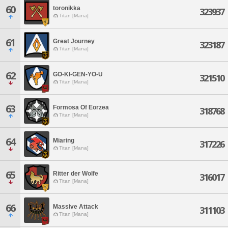
60
toronikka
323937
Titan [Mana]
61
Great Journey
323187
Titan [Mana]
62
GO-KI-GEN-YO-U
321510
Titan [Mana]
63
Formosa Of Eorzea
318768
Titan [Mana]
64
Miaring
317226
Titan [Mana]
65
Ritter der Wolfe
316017
Titan [Mana]
66
Massive Attack
311103
Titan [Mana]