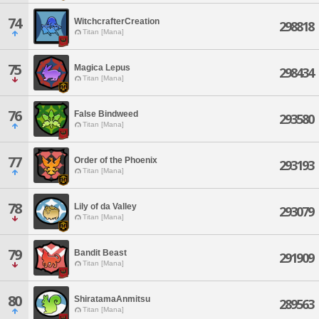
74
WitchcrafterCreation
298818
Titan [Mana]
75
Magica Lepus
298434
Titan [Mana]
76
False Bindweed
293580
Titan [Mana]
77
Order of the Phoenix
293193
Titan [Mana]
78
Lily of da Valley
293079
Titan [Mana]
79
Bandit Beast
291909
Titan [Mana]
80
ShiratamaAnmitsu
289563
Titan [Mana]