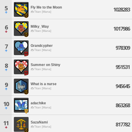
5
Fly Me to the Moon
1028283
Titan [Mana]
6
Milky_Way
1017986
Titan [Mana]
7
Grandcypher
978309
Titan [Mana]
8
Summer on Shiny
951531
Titan [Mana]
9
What is a nurse
945645
Titan [Mana]
10
adachike
863268
Titan [Mana]
11
SazaNami
817782
Titan [Mana]