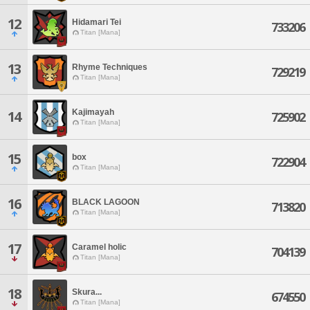
12
Hidamari Tei
733206
Titan [Mana]
13
Rhyme Techniques
729219
Titan [Mana]
Kajimayah
14
725902
Titan [Mana]
15
box
722904
Titan [Mana]
16
BLACK LAGOON
713820
Titan [Mana]
17
Caramel holic
704139
Titan [Mana]
18
Skura...
674550
Titan [Mana]