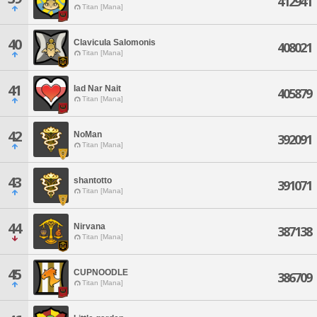
412941
Titan [Mana]
40
Clavicula Salomonis
408021
Titan [Mana]
41
Iad Nar Nait
405879
Titan [Mana]
42
NoMan
392091
Titan [Mana]
43
shantotto
391071
Titan [Mana]
44
Nirvana
387138
Titan [Mana]
45
CUPNOODLE
386709
Titan [Mana]