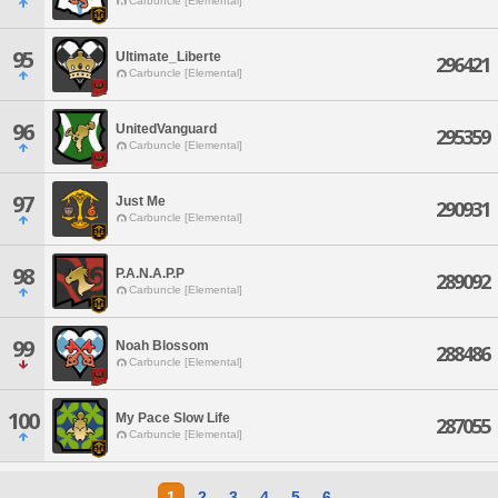
Carbuncle [Elemental]
95
Ultimate_Liberte
296421
Carbuncle [Elemental]
96
UnitedVanguard
295359
Carbuncle [Elemental]
97
Just Me
290931
Carbuncle [Elemental]
98
P.A.N.A.P.P
289092
Carbuncle [Elemental]
99
Noah Blossom
288486
Carbuncle [Elemental]
100
My Pace Slow Life
287055
Carbuncle [Elemental]
1
2
3
4
5
6