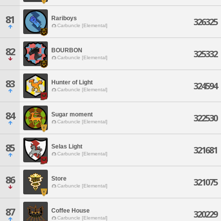
81
Rariboys
326325
Carbuncle [Elemental]
82
BOURBON
325332
Carbuncle [Elemental]
83
Hunter of Light
324594
Carbuncle [Elemental]
84
Sugar moment
322530
Carbuncle [Elemental]
85
Selas Light
321681
Carbuncle [Elemental]
86
Store
321075
Carbuncle [Elemental]
87
Coffee House
320229
Carbuncle [Elemental]