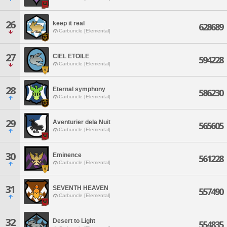
26
keep it real
628689
Carbuncle [Elemental]
27
CIEL ETOILE
594228
Carbuncle [Elemental]
28
Eternal symphony
586230
Carbuncle [Elemental]
29
Aventurier dela Nuit
565605
Carbuncle [Elemental]
30
Eminence
561228
Carbuncle [Elemental]
31
SEVENTH HEAVEN
557490
Carbuncle [Elemental]
32
Desert to Light
554835