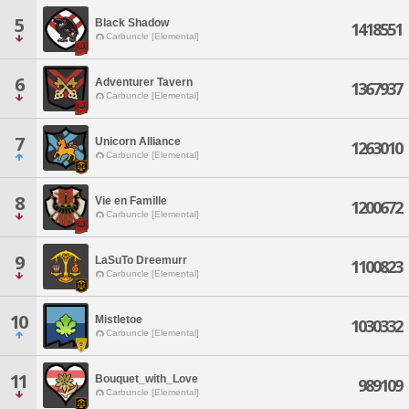
5
Black Shadow
1418551
Carbuncle [Elemental]
6
Adventurer Tavern
1367937
Carbuncle [Elemental]
7
Unicorn Alliance
1263010
Carbuncle [Elemental]
8
Vie en Famille
1200672
Carbuncle [Elemental]
9
LaSuTo Dreemurr
1100823
Carbuncle [Elemental]
10
Mistletoe
1030332
Carbuncle [Elemental]
11
Bouquet_with_Love
989109
Carbuncle [Elemental]