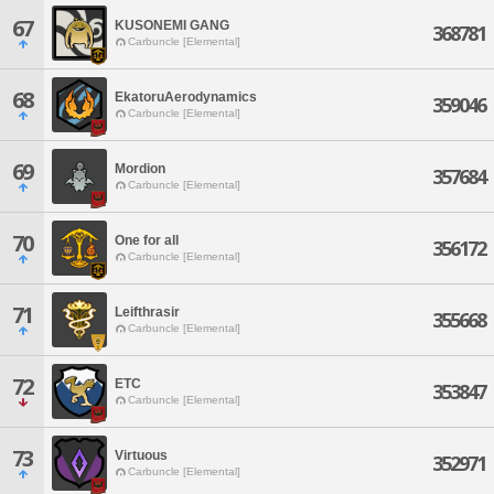
67
KUSONEMI GANG
368781
Carbuncle [Elemental]
68
EkatoruAerodynamics
359046
Carbuncle [Elemental]
69
Mordion
357684
Carbuncle [Elemental]
70
One for all
356172
Carbuncle [Elemental]
71
Leifthrasir
355668
Carbuncle [Elemental]
72
ETC
353847
Carbuncle [Elemental]
73
Virtuous
352971
Carbuncle [Elemental]