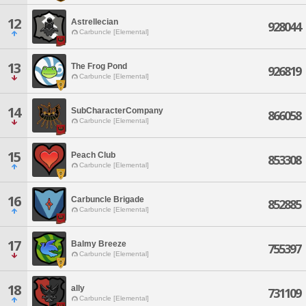
12
Astrellecian
928044
Carbuncle [Elemental]
13
The Frog Pond
926819
Carbuncle [Elemental]
14
SubCharacterCompany
866058
Carbuncle [Elemental]
15
Peach Club
853308
Carbuncle [Elemental]
16
Carbuncle Brigade
852885
Carbuncle [Elemental]
17
Balmy Breeze
755397
Carbuncle [Elemental]
18
ally
731109
Carbuncle [Elemental]