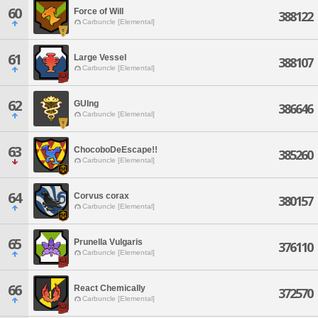
60
Force of Will
388122
Carbuncle [Elemental]
61
Large Vessel
388107
Carbuncle [Elemental]
62
GUIng
386646
Carbuncle [Elemental]
63
ChocoboDeEscape!!
385260
Carbuncle [Elemental]
64
Corvus corax
380157
Carbuncle [Elemental]
65
Prunella Vulgaris
376110
Carbuncle [Elemental]
66
React Chemically
372570
Carbuncle [Elemental]