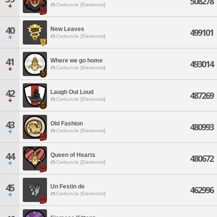
508278
Carbuncle [Elemental]
40
New Leaves
499101
Carbuncle [Elemental]
41
Where we go home
493014
Carbuncle [Elemental]
42
Laugh Out Loud
487269
Carbuncle [Elemental]
43
Old Fashion
480993
Carbuncle [Elemental]
44
Queen of Hearts
480672
Carbuncle [Elemental]
45
Un Festin de
462996
Carbuncle [Elemental]