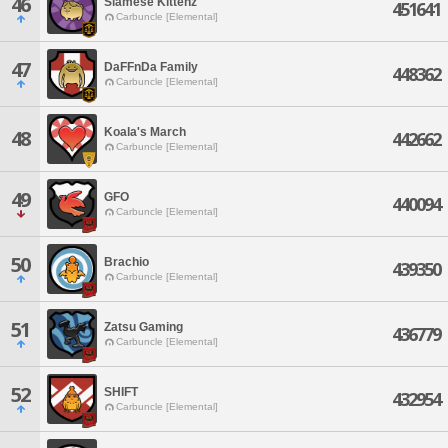
46
Siamese Kittenz
451641
Carbuncle [Elemental]
47
DaFFnDa Family
448362
Carbuncle [Elemental]
Koala's March
48
442662
Carbuncle [Elemental]
49
GFO
440094
Carbuncle [Elemental]
50
Brachio
439350
Carbuncle [Elemental]
51
Zatsu Gaming
436779
Carbuncle [Elemental]
52
SHIFT
432954
Carbuncle [Elemental]