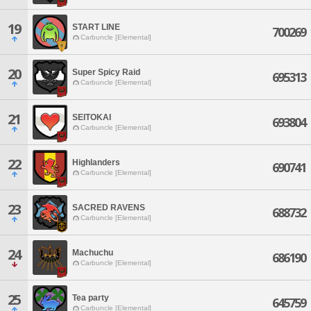
19
START LINE
700269
Carbuncle [Elemental]
20
Super Spicy Raid
695313
Carbuncle [Elemental]
21
SEITOKAI
693804
Carbuncle [Elemental]
22
Highlanders
690741
Carbuncle [Elemental]
23
SACRED RAVENS
688732
Carbuncle [Elemental]
24
Machuchu
686190
Carbuncle [Elemental]
25
Tea party
645759
Carbuncle [Elemental]