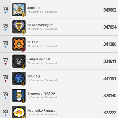
74
addicted
349662
Carbuncle [Elemental]
75
NEKO'massigura!
347094
Carbuncle [Elemental]
76
N.U.T.Z.
341280
Carbuncle [Elemental]
77
Langue de chat
334611
Carbuncle [Elemental]
78
FF14 4Q
331191
Carbuncle [Elemental]
79
Element of SPADA
328140
Carbuncle [Elemental]
80
Nyanpoko Fantasy
327222
Carbuncle [Elemental]