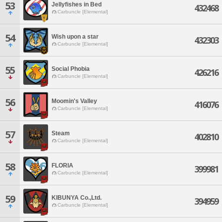
53
Jellyfishes in Bed
432468
Carbuncle [Elemental]
54
Wish upon a star
432303
Carbuncle [Elemental]
55
Social Phobia
426216
Carbuncle [Elemental]
56
Moomin's Valley
416076
Carbuncle [Elemental]
57
Steam
402810
Carbuncle [Elemental]
58
FLORIA
399981
Carbuncle [Elemental]
59
KIBUNYA Co.,Ltd.
394959
Carbuncle [Elemental]