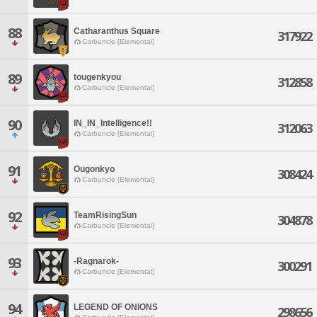
88
Catharanthus Square
317922
Carbuncle [Elemental]
89
tougenkyou
312858
Carbuncle [Elemental]
90
IN_IN_Intelligence!!
312063
Carbuncle [Elemental]
91
Ougonkyo
308424
Carbuncle [Elemental]
92
TeamRisingSun
304878
Carbuncle [Elemental]
93
-Ragnarok-
300291
Carbuncle [Elemental]
94
LEGEND OF ONIONS
298656