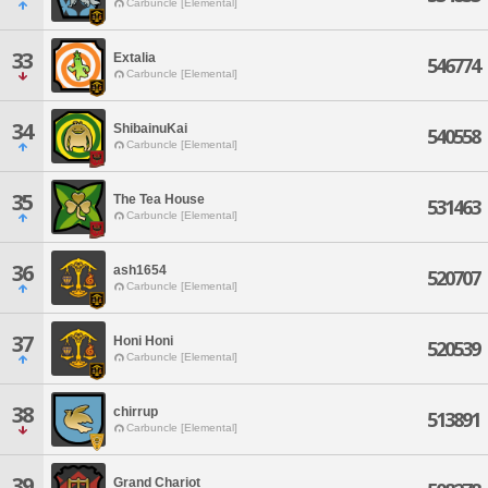
Carbuncle [Elemental]
33
Extalia
546774
Carbuncle [Elemental]
34
ShibainuKai
540558
Carbuncle [Elemental]
35
The Tea House
531463
Carbuncle [Elemental]
36
ash1654
520707
Carbuncle [Elemental]
37
Honi Honi
520539
Carbuncle [Elemental]
38
chirrup
513891
Carbuncle [Elemental]
39
Grand Chariot