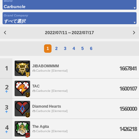
World
Carbuncle
Grand Company
すべて選択
2022/07/11～2022/07/17
1
2
3
4
5
6
JIBABOMMMM
1
1667841
Carbuncle [Elemental]
2
TAC
1600107
Carbuncle [Elemental]
3
Diamond Hearts
1560000
Carbuncle [Elemental]
4
The Agita
1426218
Carbuncle [Elemental]