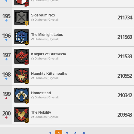
Diabolos [Crystal]
195
Sidereum Nox
211734
Diabolos [Crystal]
196
The Midnight Lotus
211569
Diabolos [Crystal]
197
Knights of Burmecia
211533
Diabolos [Crystal]
198
Naughty Kittymouths
210552
Diabolos [Crystal]
199
Homestead
210342
Diabolos [Crystal]
200
The Nobility
209343
Diabolos [Crystal]
1
2
3
4
5