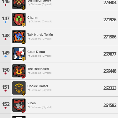
146
Vermillion Story
274404
Diabolos [Crystal]
147
Charm
271926
Diabolos [Crystal]
148
Talk Nerdy To Me
271386
Diabolos [Crystal]
149
Coup D'etat
269877
Diabolos [Crystal]
150
The Rekindled
266448
Diabolos [Crystal]
151
Cookie Cartel
262323
Diabolos [Crystal]
152
Vibes
261582
Diabolos [Crystal]