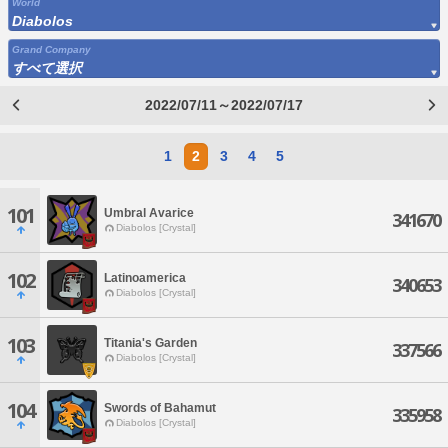
World
Diabolos
Grand Company
すべて選択
2022/07/11～2022/07/17
1
2
3
4
5
101
Umbral Avarice
341670
Diabolos [Crystal]
102
Latinoamerica
340653
Diabolos [Crystal]
103
Titania's Garden
337566
Diabolos [Crystal]
104
Swords of Bahamut
335958
Diabolos [Crystal]