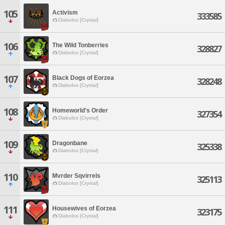
105
Activism
333585
Diabolos [Crystal]
106
The Wild Tonberries
328827
Diabolos [Crystal]
107
Black Dogs of Eorzea
328248
Diabolos [Crystal]
108
Homeworld's Order
327354
Diabolos [Crystal]
109
Dragonbane
325338
Diabolos [Crystal]
110
Mvrder Sqvirrels
325113
Diabolos [Crystal]
111
Housewives of Eorzea
323175
Diabolos [Crystal]