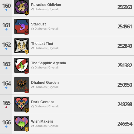
160
Paradise Oblivion
255963
Diabolos [Crystal]
161
Stardust
254961
Diabolos [Crystal]
162
Thot ast Thot
252849
Diabolos [Crystal]
163
The Sapphic Agenda
251382
Diabolos [Crystal]
164
Dhalmel Garden
250950
Diabolos [Crystal]
165
Dark Content
248298
Diabolos [Crystal]
166
Wish Makers
246354
Diabolos [Crystal]