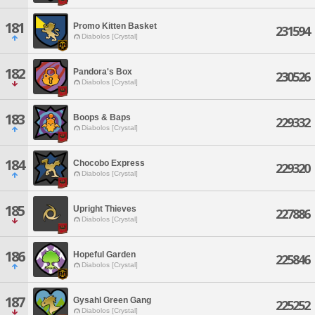
181
Promo Kitten Basket
231594
Diabolos [Crystal]
182
Pandora's Box
230526
Diabolos [Crystal]
183
Boops & Baps
229332
Diabolos [Crystal]
184
Chocobo Express
229320
Diabolos [Crystal]
185
Upright Thieves
227886
Diabolos [Crystal]
186
Hopeful Garden
225846
Diabolos [Crystal]
187
Gysahl Green Gang
225252
Diabolos [Crystal]