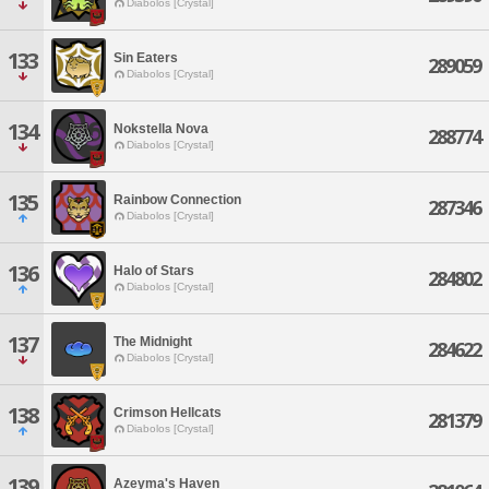
Diabolos [Crystal]
133
Sin Eaters
289059
Diabolos [Crystal]
134
Nokstella Nova
288774
Diabolos [Crystal]
135
Rainbow Connection
287346
Diabolos [Crystal]
136
Halo of Stars
284802
Diabolos [Crystal]
137
The Midnight
284622
Diabolos [Crystal]
138
Crimson Hellcats
281379
Diabolos [Crystal]
139
Azeyma's Haven