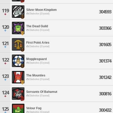
119
Silver Moon Kingdom
304593
Diabolos [Crystal]
120
The Dead Guild
303366
Diabolos [Crystal]
121
First Point Aries
301605
Diabolos [Crystal]
122
Mogglesguard
301374
Diabolos [Crystal]
123
The Mounties
301242
Diabolos [Crystal]
124
Servants Of Bahamut
300816
Diabolos [Crystal]
125
Velour Fog
300432
Diabolos [Crystal]