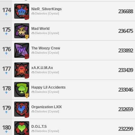
174
NieR_SilverKings
236688
Diabolos [Crystal]
175
Mad World
236475
Diabolos [Crystal]
176
The Woozy Crew
233892
Diabolos [Crystal]
177
xA.K.U.M.Ax
233439
Diabolos [Crystal]
178
Happy Lil Accidents
233046
Diabolos [Crystal]
179
Organization LXIX
232659
Diabolos [Crystal]
180
D.O.L.T.S
232299
Diabolos [Crystal]