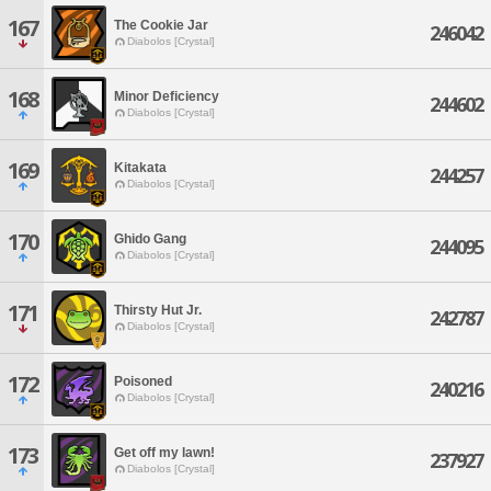
167
The Cookie Jar
246042
Diabolos [Crystal]
168
Minor Deficiency
244602
Diabolos [Crystal]
169
Kitakata
244257
Diabolos [Crystal]
170
Ghido Gang
244095
Diabolos [Crystal]
171
Thirsty Hut Jr.
242787
Diabolos [Crystal]
172
Poisoned
240216
Diabolos [Crystal]
173
Get off my lawn!
237927
Diabolos [Crystal]