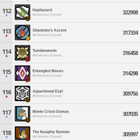
112
Haphazard
322908
Diabolos [Crystal]
113
Shantotto's Ascent
317334
Diabolos [Crystal]
114
Tumbleweeds
316458
Diabolos [Crystal]
115
Entangled Waves
314298
Diabolos [Crystal]
116
Apparitional Exp!
309756
Diabolos [Crystal]
117
Monte Cristo Dumas
307035
Diabolos [Crystal]
118
The Naughty Nymian
305997
Diabolos [Crystal]