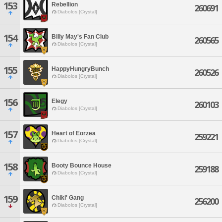
153
Rebellion
260691
Diabolos [Crystal]
154
Billy May's Fan Club
260565
Diabolos [Crystal]
155
HappyHungryBunch
260526
Diabolos [Crystal]
156
Elegy
260103
Diabolos [Crystal]
157
Heart of Eorzea
259221
Diabolos [Crystal]
158
Booty Bounce House
259188
Diabolos [Crystal]
159
Chiki' Gang
256200
Diabolos [Crystal]