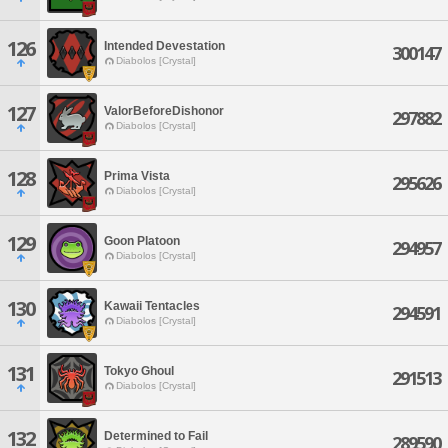
126
Intended Devestation
300147
Diabolos [Crystal]
127
ValorBeforeDishonor
297882
Diabolos [Crystal]
128
Prima Vista
295626
Diabolos [Crystal]
129
Goon Platoon
294957
Diabolos [Crystal]
130
Kawaii Tentacles
294591
Diabolos [Crystal]
131
Tokyo Ghoul
291513
Diabolos [Crystal]
132
Determined to Fail
289590