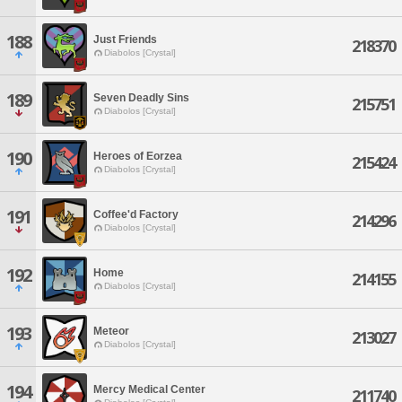
188
Just Friends
218370
Diabolos [Crystal]
189
Seven Deadly Sins
215751
Diabolos [Crystal]
190
Heroes of Eorzea
215424
Diabolos [Crystal]
191
Coffee'd Factory
214296
Diabolos [Crystal]
192
Home
214155
Diabolos [Crystal]
193
Meteor
213027
Diabolos [Crystal]
194
Mercy Medical Center
211740