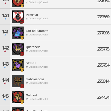
281064
Diabolos [Crystal]
140
PomHub
279369
Diabolos [Crystal]
141
Lair of Pumtotto
277098
Diabolos [Crystal]
142
Querencia
275775
Diabolos [Crystal]
143
SYLPH
275754
Diabolos [Crystal]
144
diabolosboss
275514
Diabolos [Crystal]
145
Outcast
274434
Diabolos [Crystal]