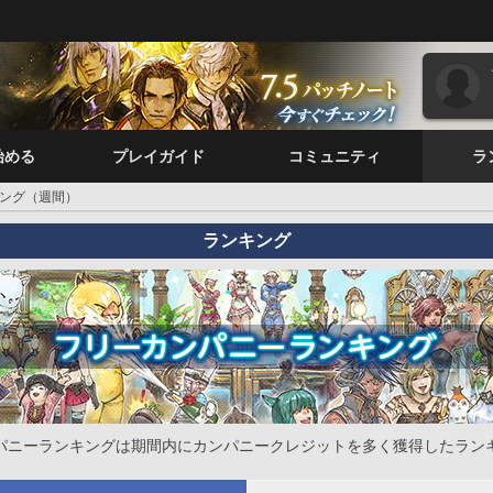
始める
プレイガイド
コミュニティ
ラ
ング（週間）
ランキング
パニーランキングは期間内にカンパニークレジットを多く獲得したラン