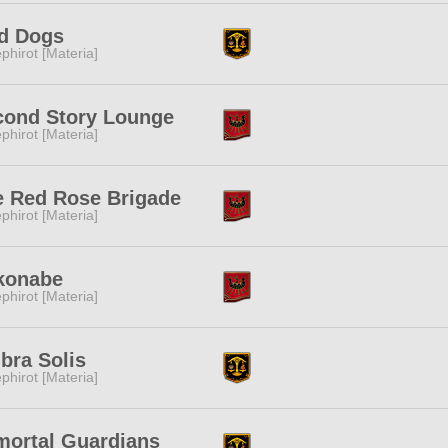
d Dogs
phirot [Materia]
cond Story Lounge
phirot [Materia]
e Red Rose Brigade
phirot [Materia]
konabe
phirot [Materia]
bra Solis
phirot [Materia]
mortal Guardians