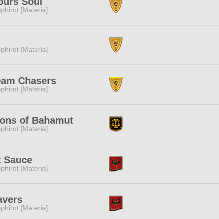
ours Soul
phirot [Materia]
phirot [Materia]
eam Chasers
phirot [Materia]
ions of Bahamut
phirot [Materia]
t Sauce
phirot [Materia]
avers
phirot [Materia]