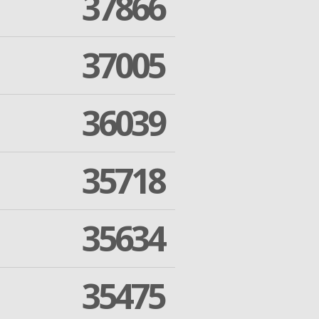
37866
37005
36039
35718
35634
35475