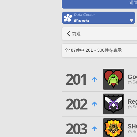
週
Data Center
Materia
前週
全
487
件中
201
～
300
件を表示
201
Go
Se
202
Re
Se
203
SH
Se