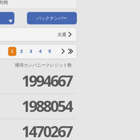
月間
バックナンバー
次週
1
2
3
4
5
獲得カンパニークレジット数
1994667
1988054
1470267