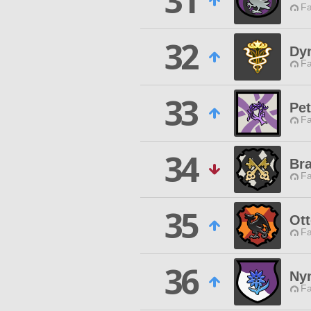
31
Fa
32
Dyn
Fa
33
Pet
Fa
34
Bra
Fa
35
Ott
Fa
36
Nym
Fa