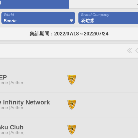
間
World
Grand Company
Faerie
双蛇党
集計期間：2022/07/18～2022/07/24
EP
erie [Aether]
 Infinity Network
erie [Aether]
aku Club
erie [Aether]