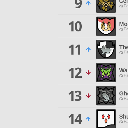
9
Cel
Fa
10
Mo
Fa
11
The
Fa
12
Wa
Fa
13
Gho
Fa
14
Shu
Fa