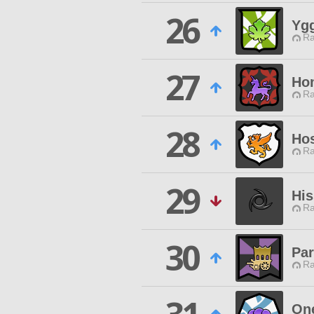
26
Ygg
Ra
27
Hom
Ra
28
Ho
Ra
29
His
Ra
30
Par
Ra
One