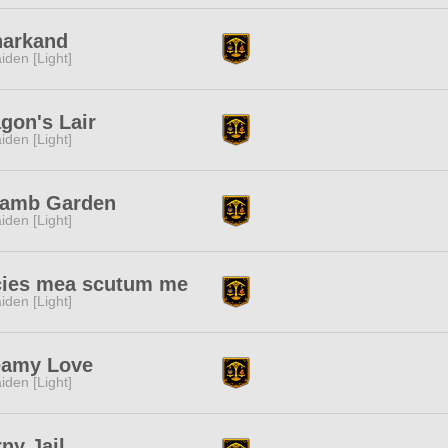
narkand
iden [Light]
gon's Lair
iden [Light]
lamb Garden
iden [Light]
cies mea scutum me
iden [Light]
eamy Love
iden [Light]
ny Jail