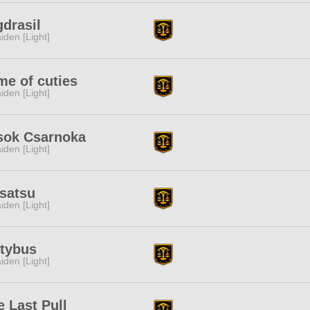
drasil
iden [Light]
e of cuties
iden [Light]
sok Csarnoka
iden [Light]
satsu
iden [Light]
tybus
iden [Light]
 Last Pull