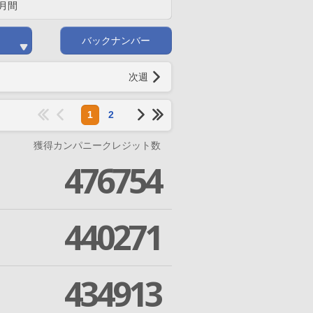
月間
バックナンバー
次週
1
2
獲得カンパニークレジット数
476754
440271
434913