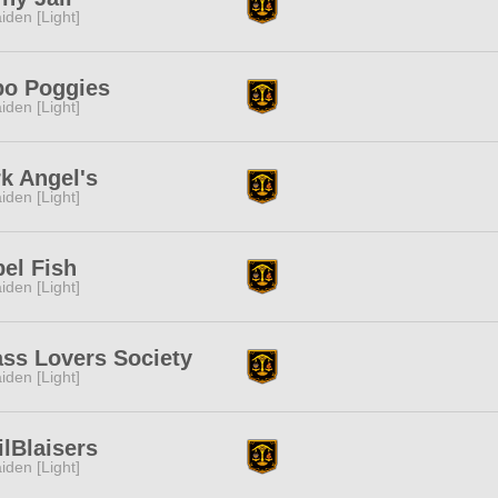
iden [Light]
po Poggies
iden [Light]
k Angel's
iden [Light]
el Fish
iden [Light]
ss Lovers Society
iden [Light]
ilBlaisers
iden [Light]