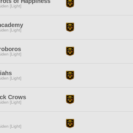
rots of Happiness
iden [Light]
ncademy
iden [Light]
roboros
iden [Light]
iahs
iden [Light]
ack Crows
iden [Light]
iden [Light]