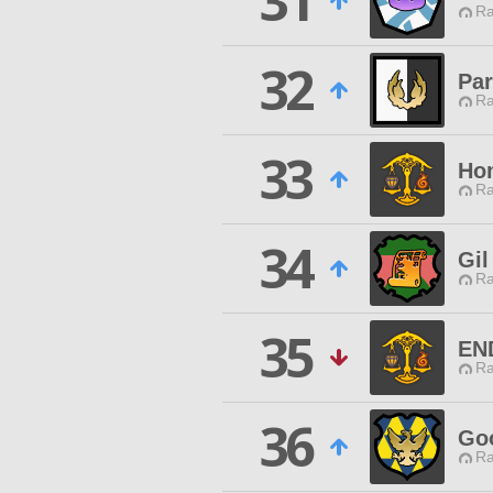
31
Ra
32
Par
Ra
33
Hom
Ra
34
Gil
Ra
35
EN
Ra
36
Go
Ra