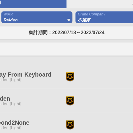
間
World
Grand Company
Raiden
不滅隊
集計期間：2022/07/18～2022/07/24
ay From Keyboard
iden [Light]
iden
iden [Light]
cond2None
iden [Light]