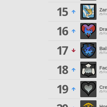
15
Za
Ra
16
Dra
Ra
17
Ba
Ra
18
Fa
Ra
19
Cr
Ra
Hor