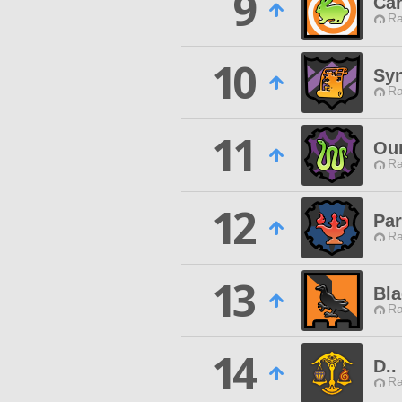
9
Car
Ra
10
Sy
Ra
11
Ou
Ra
12
Par
Ra
13
Bl
Ra
14
D..
Ra