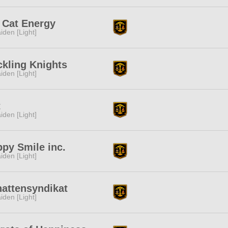
 Cat Energy
iden [Light]
kling Knights
iden [Light]
t
iden [Light]
py Smile inc.
iden [Light]
attensyndikat
iden [Light]