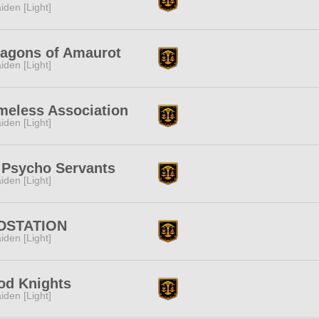
iden [Light]
agons of Amaurot
iden [Light]
eless Association
iden [Light]
 Psycho Servants
iden [Light]
DSTATION
iden [Light]
od Knights
iden [Light]