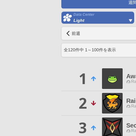
週
Data Center
Light
前週
全
120
件中
1
～
100
件を表示
1
Aw
Ra
2
Ra
Ra
3
Se
Ra