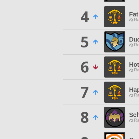
4
Fat
Ra
5
Duc
Ra
6
Ho
Ra
7
Hap
Ra
8
Sch
Ra