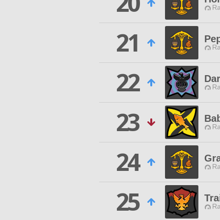
20
Ra
21
Pe
Ra
22
Dar
Ra
23
Bab
Ra
24
Gra
Ra
25
Tra
Ra