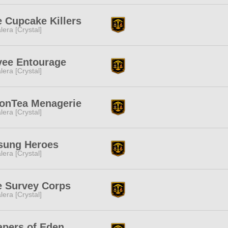
 Cupcake Killers
lera [Crystal]
vee Entourage
lera [Crystal]
onTea Menagerie
lera [Crystal]
sung Heroes
lera [Crystal]
e Survey Corps
lera [Crystal]
apers of Eden