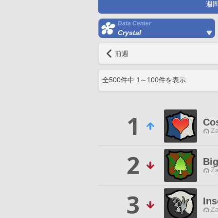
週
Data Center
Crystal
前週
全
500
件中
1
～
100
件を表示
1
Co
Za
2
Big
Za
3
In
Za