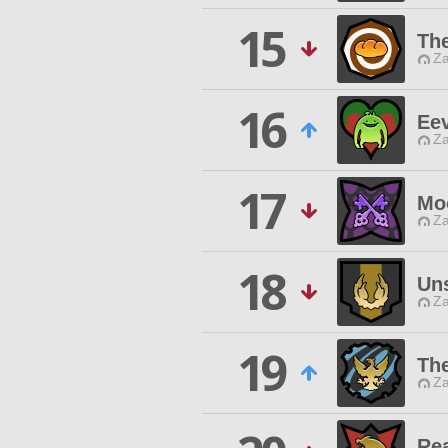
15
The
Za
16
Ee
Za
17
Mo
Za
18
Un
Za
19
Th
Za
Re