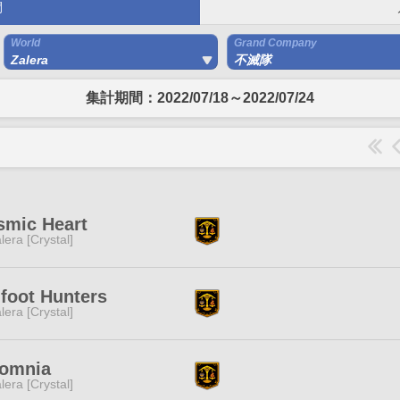
間
World
Grand Company
Zalera
不滅隊
集計期間：2022/07/18～2022/07/24
smic Heart
lera [Crystal]
foot Hunters
lera [Crystal]
somnia
lera [Crystal]