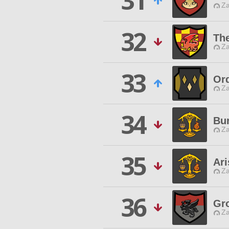
31
Za
32
The
Za
33
Or
Za
34
Bur
Za
35
Ari
Za
36
Gr
Za