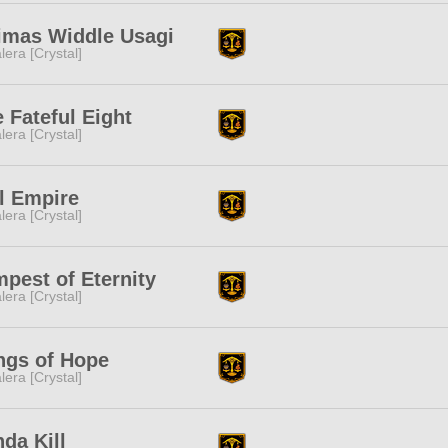
imas Widdle Usagi
lera [Crystal]
 Fateful Eight
lera [Crystal]
l Empire
lera [Crystal]
pest of Eternity
lera [Crystal]
ngs of Hope
lera [Crystal]
da Kill