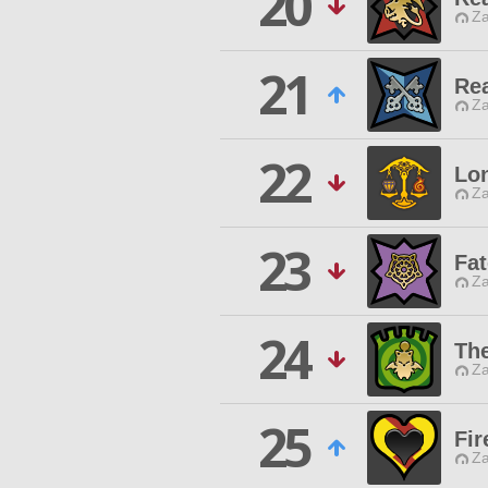
20
Za
21
Re
Za
22
Lo
Za
23
Fat
Za
24
The
Za
25
Fir
Za