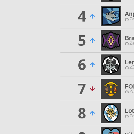
4
Ang
Za
5
Br
Za
6
Leg
Za
7
FO
Za
8
Lot
Za