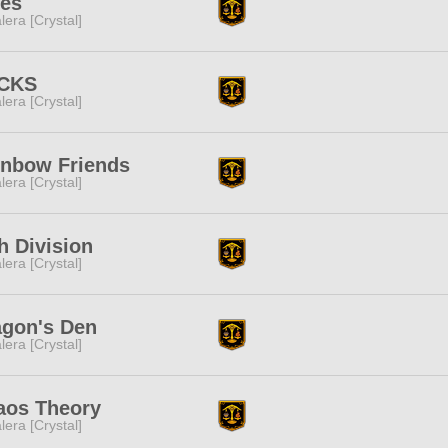
bes
lera [Crystal]
CKS
lera [Crystal]
inbow Friends
lera [Crystal]
h Division
lera [Crystal]
agon's Den
lera [Crystal]
aos Theory
lera [Crystal]