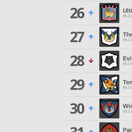
26
Ult
Za
27
The
Za
28
Evi
Za
29
Tem
Za
30
Wi
Za
Pan