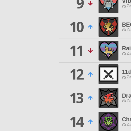
9
Vi
Za
10
BE
Za
11
Ra
Za
12
11t
Za
13
Dr
Za
14
Ch
Za