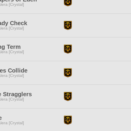
lera [Crystal]
ady Check
lera [Crystal]
ng Term
lera [Crystal]
es Collide
lera [Crystal]
 Stragglers
lera [Crystal]
e
lera [Crystal]