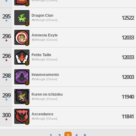
Moogle [Chaos]
295
Dragon Clan
12522
Moogle [Chaos]
296
Amnesia Exyle
12033
Moogle [Chaos]
296
Petite Taille
12033
Moogle [Chaos]
298
Innamoramento
12003
Moogle [Chaos]
299
Kuren no ichizoku
11940
Moogle [Chaos]
300
Ascendance
11841
Moogle [Chaos]
1
2
3
4
5