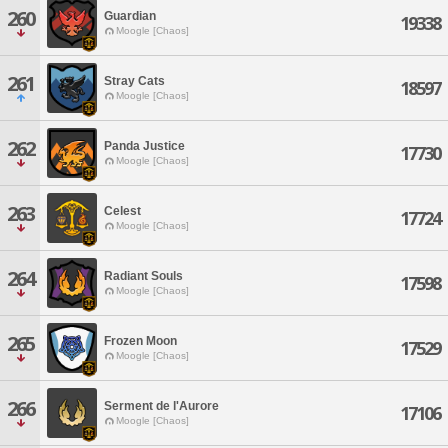
260
Guardian
19338
Moogle [Chaos]
261
Stray Cats
18597
Moogle [Chaos]
262
Panda Justice
17730
Moogle [Chaos]
263
Celest
17724
Moogle [Chaos]
264
Radiant Souls
17598
Moogle [Chaos]
265
Frozen Moon
17529
Moogle [Chaos]
266
Serment de l'Aurore
17106
Moogle [Chaos]