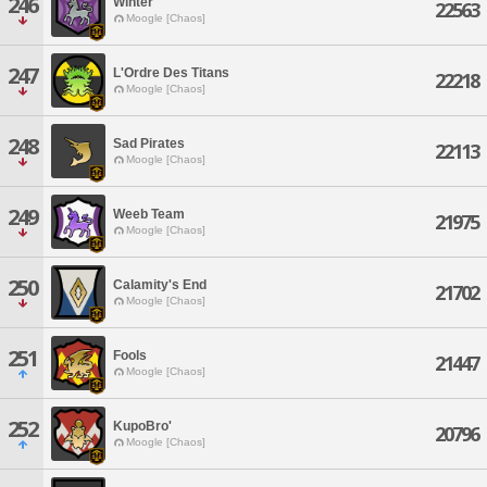
246
Winter
22563
Moogle [Chaos]
247
L'Ordre Des Titans
22218
Moogle [Chaos]
248
Sad Pirates
22113
Moogle [Chaos]
249
Weeb Team
21975
Moogle [Chaos]
250
Calamity's End
21702
Moogle [Chaos]
251
Fools
21447
Moogle [Chaos]
252
KupoBro'
20796
Moogle [Chaos]