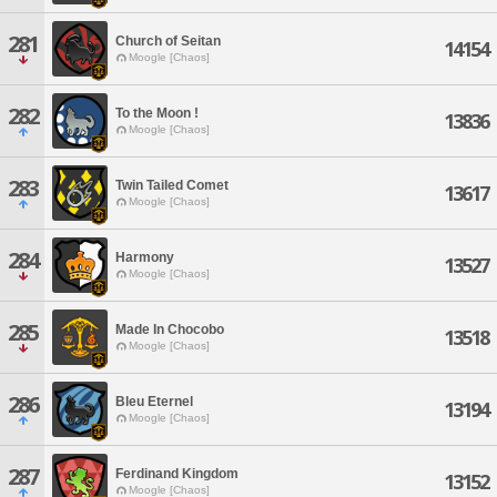
281
Church of Seitan
14154
Moogle [Chaos]
282
To the Moon !
13836
Moogle [Chaos]
283
Twin Tailed Comet
13617
Moogle [Chaos]
284
Harmony
13527
Moogle [Chaos]
285
Made In Chocobo
13518
Moogle [Chaos]
286
Bleu Eternel
13194
Moogle [Chaos]
287
Ferdinand Kingdom
13152
Moogle [Chaos]