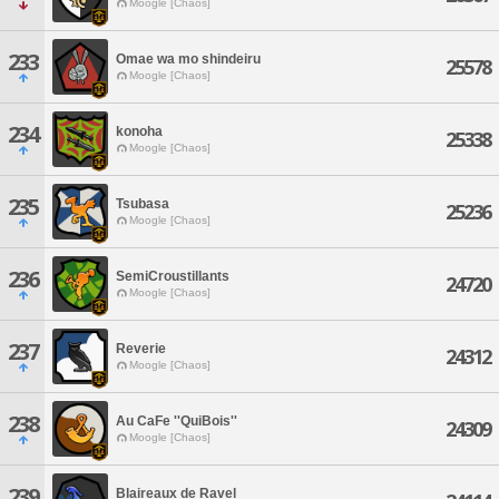
Moogle [Chaos]
233
Omae wa mo shindeiru
25578
Moogle [Chaos]
234
konoha
25338
Moogle [Chaos]
235
Tsubasa
25236
Moogle [Chaos]
236
SemiCroustillants
24720
Moogle [Chaos]
237
Reverie
24312
Moogle [Chaos]
238
Au CaFe ''QuiBois''
24309
Moogle [Chaos]
239
Blaireaux de Ravel