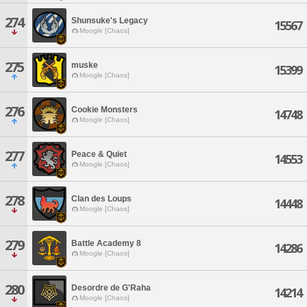
274
Shunsuke's Legacy
15567
Moogle [Chaos]
275
muske
15399
Moogle [Chaos]
276
Cookie Monsters
14748
Moogle [Chaos]
277
Peace & Quiet
14553
Moogle [Chaos]
278
Clan des Loups
14448
Moogle [Chaos]
279
Battle Academy 8
14286
Moogle [Chaos]
280
Desordre de G'Raha
14214
Moogle [Chaos]