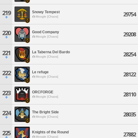
219
Snowy Tempest
29754
Moogle [Chaos]
220
Good Company
29208
Moogle [Chaos]
221
La Taberna Del Bardo
28254
Moogle [Chaos]
222
Le refuge
28122
Moogle [Chaos]
223
ORCFORGE
28110
Moogle [Chaos]
224
The Bright Side
28035
Moogle [Chaos]
225
Knights of the Round
27882
Moogle [Chaos]