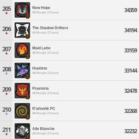
205
New Hope
34359
Moogle [Chaos]
206
The Shadow Drifters
34194
Moogle [Chaos]
207
Maid Latte
33159
Moogle [Chaos]
208
Huutista
33144
Moogle [Chaos]
209
Praetoria
32478
Moogle [Chaos]
210
R'ahnohk PC
32268
Moogle [Chaos]
211
Aile Blanche
32232
Moogle [Chaos]