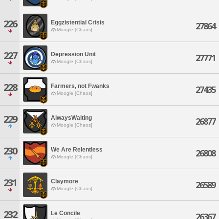
226
Eggzistential Crisis
27864
Moogle [Chaos]
227
Depression Unit
27771
Moogle [Chaos]
228
Farmers, not Fwanks
27435
Moogle [Chaos]
229
AlwaysWaiting
26877
Moogle [Chaos]
230
We Are Relentless
26808
Moogle [Chaos]
231
Claymore
26589
Moogle [Chaos]
232
Le Concile
26367