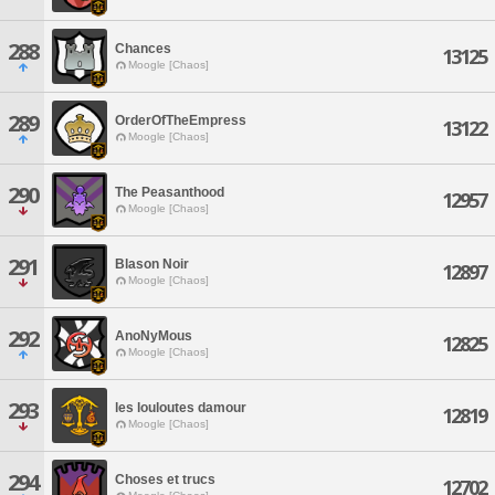
288
Chances
13125
Moogle [Chaos]
289
OrderOfTheEmpress
13122
Moogle [Chaos]
290
The Peasanthood
12957
Moogle [Chaos]
291
Blason Noir
12897
Moogle [Chaos]
292
AnoNyMous
12825
Moogle [Chaos]
293
les louloutes damour
12819
Moogle [Chaos]
294
Choses et trucs
12702