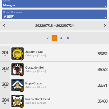
World
Moogle
Grand Company
不滅隊
2022/07/18～2022/07/24
1
2
3
4
5
201
Jagaimo Kai
36762
Moogle [Chaos]
202
Costa del Sol
36072
Moogle [Chaos]
203
Kupo Corps
35571
Moogle [Chaos]
204
Peace Don't Exist
35460
Moogle [Chaos]