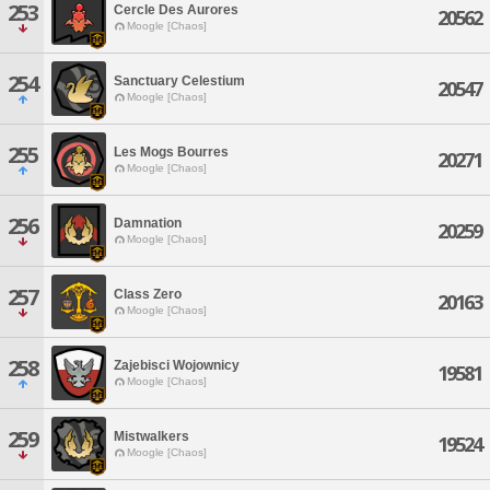
253
Cercle Des Aurores
20562
Moogle [Chaos]
254
Sanctuary Celestium
20547
Moogle [Chaos]
255
Les Mogs Bourres
20271
Moogle [Chaos]
256
Damnation
20259
Moogle [Chaos]
257
Class Zero
20163
Moogle [Chaos]
258
Zajebisci Wojownicy
19581
Moogle [Chaos]
259
Mistwalkers
19524
Moogle [Chaos]