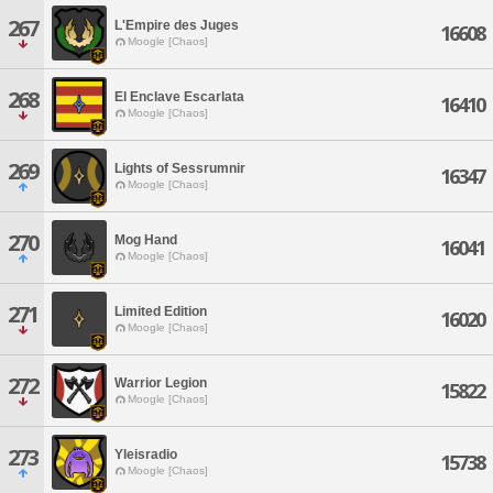
267
L'Empire des Juges
16608
Moogle [Chaos]
268
El Enclave Escarlata
16410
Moogle [Chaos]
269
Lights of Sessrumnir
16347
Moogle [Chaos]
270
Mog Hand
16041
Moogle [Chaos]
271
Limited Edition
16020
Moogle [Chaos]
272
Warrior Legion
15822
Moogle [Chaos]
273
Yleisradio
15738
Moogle [Chaos]