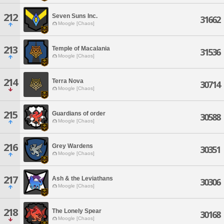
212
Seven Suns Inc.
31662
Moogle [Chaos]
213
Temple of Macalania
31536
Moogle [Chaos]
214
Terra Nova
30714
Moogle [Chaos]
215
Guardians of order
30588
Moogle [Chaos]
216
Grey Wardens
30351
Moogle [Chaos]
217
Ash & the Leviathans
30306
Moogle [Chaos]
218
The Lonely Spear
30168
Moogle [Chaos]