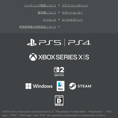
レーティング制度について
プライバシーポリシー
著作権について
サポートセンター
ライセンス
ルール＆ポリシー
利用者情報の外部送信について
©2026 Sony Interactive Entertainment LLC."PlayStation Family Mark", "PlayStation", "PS5
logo", "PS5", "PS4 logo" and "PS4" are registered trademarks or trademarks of Sony