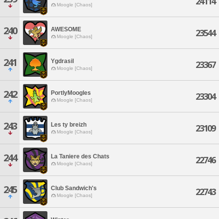
24114
Moogle [Chaos]
240
AWESOME
23544
Moogle [Chaos]
241
Ygdrasil
23367
Moogle [Chaos]
242
PortlyMoogles
23304
Moogle [Chaos]
243
Les ty breizh
23109
Moogle [Chaos]
244
La Taniere des Chats
22746
Moogle [Chaos]
245
Club Sandwich's
22743
Moogle [Chaos]