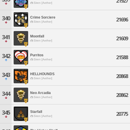
21927
Siren [Aether]
340
Crime Sorciere
21696
Siren [Aether]
341
Moonfall
21609
Siren [Aether]
342
Purritos
21588
Siren [Aether]
343
HELLHOUNDS
20868
Siren [Aether]
344
Neo Arcadia
20862
Siren [Aether]
345
Starfall
20775
Siren [Aether]