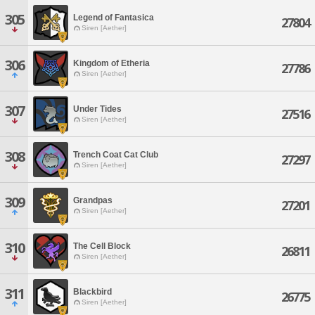
305
Legend of Fantasica
27804
Siren [Aether]
306
Kingdom of Etheria
27786
Siren [Aether]
307
Under Tides
27516
Siren [Aether]
308
Trench Coat Cat Club
27297
Siren [Aether]
309
Grandpas
27201
Siren [Aether]
310
The Cell Block
26811
Siren [Aether]
311
Blackbird
26775
Siren [Aether]