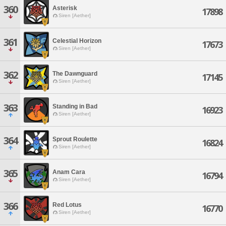
360
Asterisk
17898
Siren [Aether]
361
Celestial Horizon
17673
Siren [Aether]
362
The Dawnguard
17145
Siren [Aether]
363
Standing in Bad
16923
Siren [Aether]
364
Sprout Roulette
16824
Siren [Aether]
365
Anam Cara
16794
Siren [Aether]
366
Red Lotus
16770
Siren [Aether]