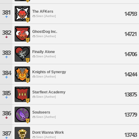
381
The AFKers
14793
Siren [Aether]
382
GhostDog Inc.
14721
Siren [Aether]
383
Finally Alone
14706
Siren [Aether]
384
Knights of Synergy
14244
Siren [Aether]
385
Starfleet Academy
13875
Siren [Aether]
386
Soulseers
13779
Siren [Aether]
387
Dont Wanna Work
13743
Siren [Aether]