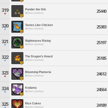
319
Ponder the Orb
25440
Siren [Aether]
320
Tastes Like Chicken
25383
Siren [Aether]
321
Nightmares Rising
25197
Siren [Aether]
322
The Dragon's Hoard
25185
Siren [Aether]
323
Blooming Plumeria
24612
Siren [Aether]
324
Kodama
24564
Siren [Aether]
325
Rice Cakes
24189
Siren [Aether]