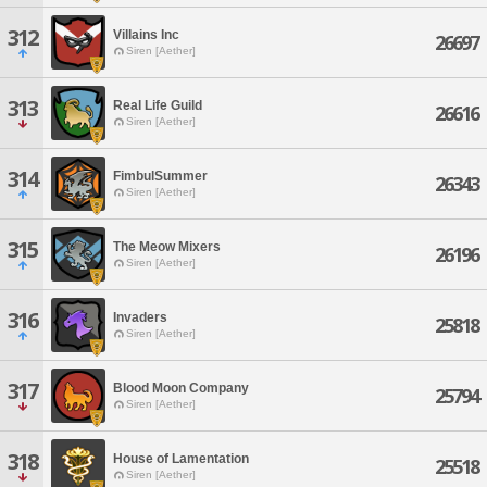
312
Villains Inc
26697
Siren [Aether]
313
Real Life Guild
26616
Siren [Aether]
314
FimbulSummer
26343
Siren [Aether]
315
The Meow Mixers
26196
Siren [Aether]
316
Invaders
25818
Siren [Aether]
317
Blood Moon Company
25794
Siren [Aether]
318
House of Lamentation
25518
Siren [Aether]