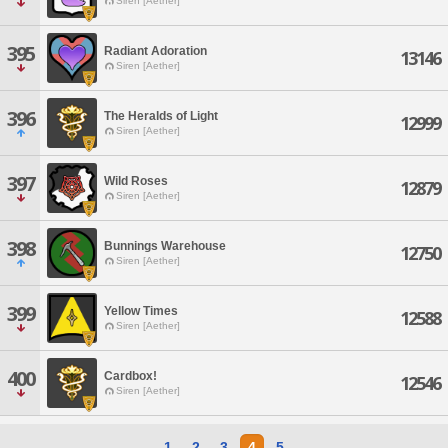
Siren [Aether]
395
Radiant Adoration
13146
Siren [Aether]
396
The Heralds of Light
12999
Siren [Aether]
397
Wild Roses
12879
Siren [Aether]
398
Bunnings Warehouse
12750
Siren [Aether]
399
Yellow Times
12588
Siren [Aether]
400
Cardbox!
12546
Siren [Aether]
1
2
3
4
5