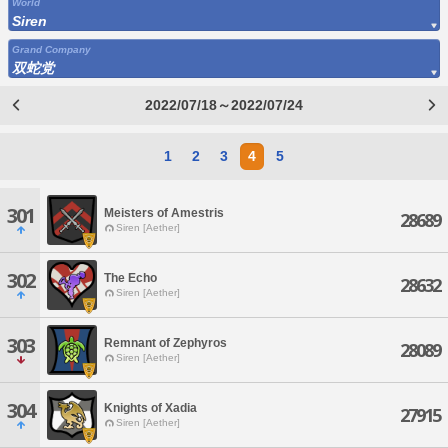
World
Siren
Grand Company
双蛇党
2022/07/18～2022/07/24
1
2
3
4
5
301
Meisters of Amestris
28689
Siren [Aether]
302
The Echo
28632
Siren [Aether]
303
Remnant of Zephyros
28089
Siren [Aether]
304
Knights of Xadia
27915
Siren [Aether]