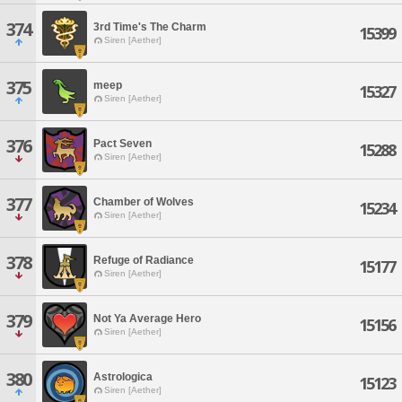
374
3rd Time's The Charm
15399
Siren [Aether]
375
meep
15327
Siren [Aether]
376
Pact Seven
15288
Siren [Aether]
377
Chamber of Wolves
15234
Siren [Aether]
378
Refuge of Radiance
15177
Siren [Aether]
379
Not Ya Average Hero
15156
Siren [Aether]
380
Astrologica
15123
Siren [Aether]