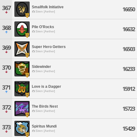
367
Smallfolk Initiative
16650
Siren [Aether]
368
Pile O'Rocks
16632
Siren [Aether]
369
Super Hero Getters
16503
Siren [Aether]
370
Sidewinder
16233
Siren [Aether]
371
Love is a Dagger
15912
Siren [Aether]
372
The Birds Nest
15723
Siren [Aether]
373
Spiritus Mundi
15429
Siren [Aether]