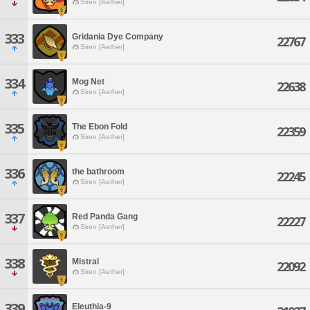
Siren [Aether]
333
Gridania Dye Company
22767
Siren [Aether]
334
Mog Net
22638
Siren [Aether]
335
The Ebon Fold
22359
Siren [Aether]
336
the bathroom
22245
Siren [Aether]
337
Red Panda Gang
22227
Siren [Aether]
338
Mistral
22092
Siren [Aether]
339
Eleuthia-9