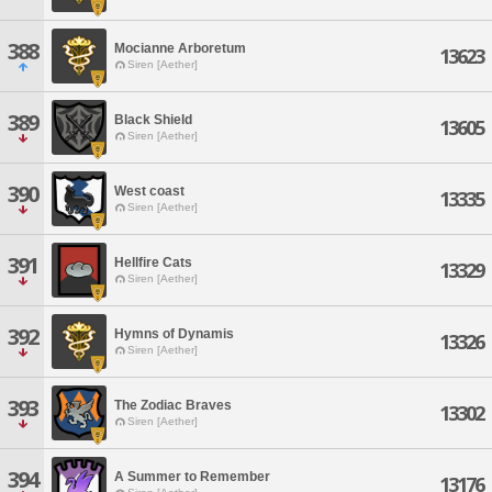
388
Mocianne Arboretum
13623
Siren [Aether]
389
Black Shield
13605
Siren [Aether]
390
West coast
13335
Siren [Aether]
391
Hellfire Cats
13329
Siren [Aether]
392
Hymns of Dynamis
13326
Siren [Aether]
393
The Zodiac Braves
13302
Siren [Aether]
394
A Summer to Remember
13176