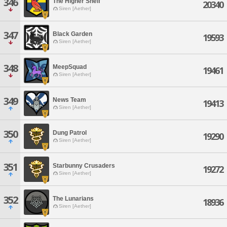
346
The Higher Shelf
20340
Siren [Aether]
347
Black Garden
19593
Siren [Aether]
348
MeepSquad
19461
Siren [Aether]
349
News Team
19413
Siren [Aether]
350
Dung Patrol
19290
Siren [Aether]
351
Starbunny Crusaders
19272
Siren [Aether]
352
The Lunarians
18936
Siren [Aether]