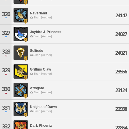
326
Neverland
24147
Siren [Aether]
327
Jaybird & Princess
24027
Siren [Aether]
328
Solitude
24021
Siren [Aether]
329
Griffins Claw
23556
Siren [Aether]
330
Affogato
23124
Siren [Aether]
331
Knights of Dawn
22938
Siren [Aether]
332
Dark Phoenix
22854