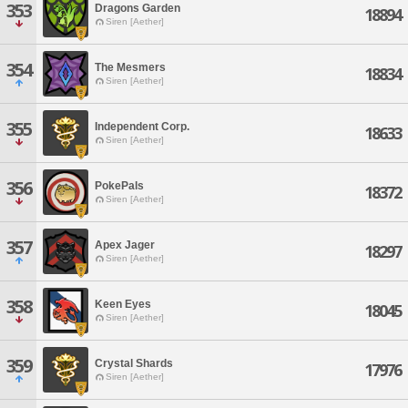
353
Dragons Garden
18894
Siren [Aether]
354
The Mesmers
18834
Siren [Aether]
355
Independent Corp.
18633
Siren [Aether]
356
PokePals
18372
Siren [Aether]
357
Apex Jager
18297
Siren [Aether]
358
Keen Eyes
18045
Siren [Aether]
359
Crystal Shards
17976
Siren [Aether]