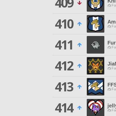
409
Kni
Fa
410
Am
Fa
411
Fur
Fa
412
Jia
Fa
413
FF
Fa
414
jel
Fa