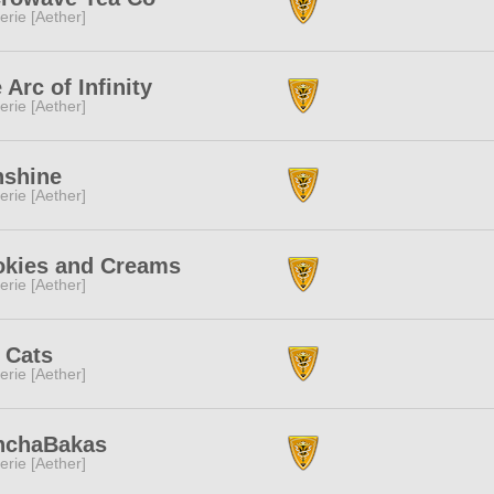
erie [Aether]
 Arc of Infinity
erie [Aether]
nshine
erie [Aether]
kies and Creams
erie [Aether]
 Cats
erie [Aether]
nchaBakas
erie [Aether]