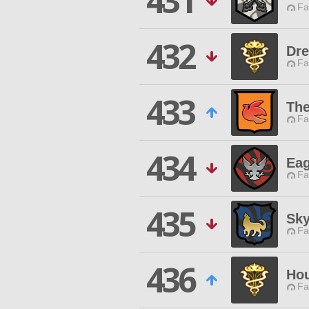
431
Fa
432
Dre
Fa
433
The
Fa
434
Eag
Fa
435
Sky
Fa
436
Hou
Fa