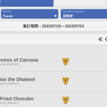
間
World
Grand Company
Faerie
双蛇党
集計期間：2022/07/18～2022/07/24
ctres of Carcosa
erie [Aether]
ise the Dhalmel
erie [Aether]
Fried Chocobo
erie [Aether]