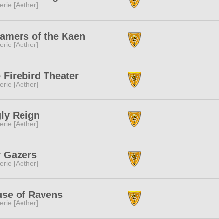
erie [Aether]
amers of the Kaen
erie [Aether]
 Firebird Theater
erie [Aether]
ly Reign
erie [Aether]
 Gazers
erie [Aether]
se of Ravens
erie [Aether]