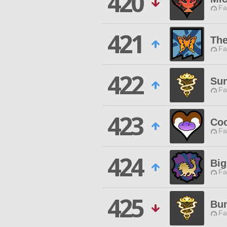
420
Fa
421
The
Fa
422
Su
Fa
423
Coo
Fa
424
Big
Fa
425
Bu
Fa