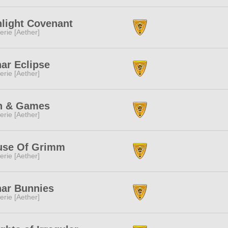
light Covenant
erie [Aether]
ar Eclipse
erie [Aether]
n & Games
erie [Aether]
use Of Grimm
erie [Aether]
ar Bunnies
erie [Aether]