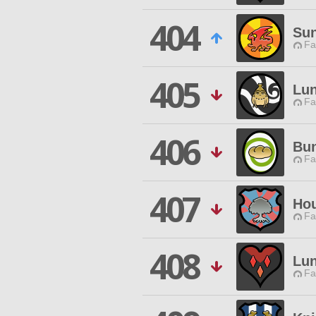
404
Sun
Fa
405
Lun
Fa
406
Bu
Fa
407
Ho
Fa
408
Lun
Fa