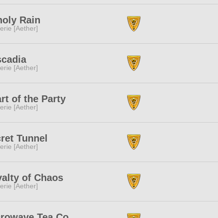
oly Rain
erie [Aether]
cadia
erie [Aether]
rt of the Party
erie [Aether]
ret Tunnel
erie [Aether]
alty of Chaos
erie [Aether]
rowave Tea Co