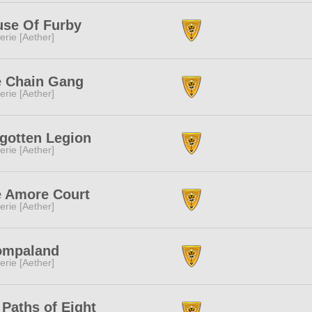
se Of Furby
erie [Aether]
 Chain Gang
erie [Aether]
gotten Legion
erie [Aether]
 Amore Court
erie [Aether]
ompaland
erie [Aether]
 Paths of Eight