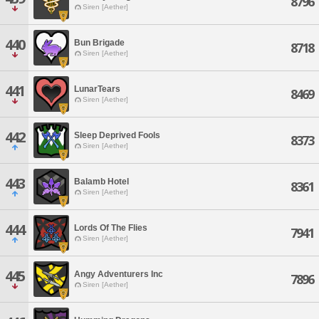
8796
Siren [Aether]
440
Bun Brigade
8718
Siren [Aether]
441
LunarTears
8469
Siren [Aether]
442
Sleep Deprived Fools
8373
Siren [Aether]
443
Balamb Hotel
8361
Siren [Aether]
444
Lords Of The Flies
7941
Siren [Aether]
445
Angy Adventurers Inc
7896
Siren [Aether]