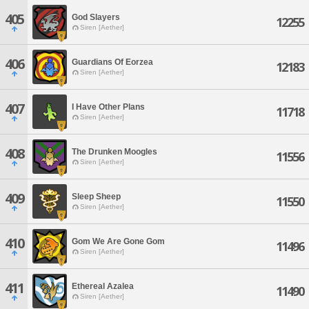
405
God Slayers
12255
Siren [Aether]
406
Guardians Of Eorzea
12183
Siren [Aether]
407
I Have Other Plans
11718
Siren [Aether]
408
The Drunken Moogles
11556
Siren [Aether]
409
Sleep Sheep
11550
Siren [Aether]
410
Gom We Are Gone Gom
11496
Siren [Aether]
411
Ethereal Azalea
11490
Siren [Aether]