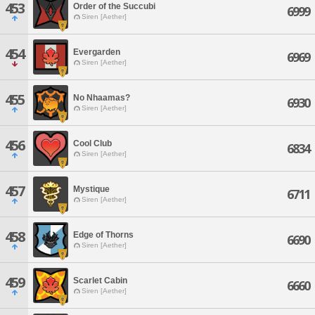
453
Order of the Succubi
6999
Siren [Aether]
454
Evergarden
6969
Siren [Aether]
455
No Nhaamas?
6930
Siren [Aether]
456
Cool Club
6834
Siren [Aether]
457
Mystique
6711
Siren [Aether]
458
Edge of Thorns
6690
Siren [Aether]
459
Scarlet Cabin
6660
Siren [Aether]