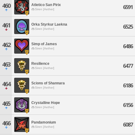
460
Atletico San Pirix
6591
Siren [Aether]
461
Orka Styrkur Laekna
6525
Siren [Aether]
462
Simp of James
6486
Siren [Aether]
463
Resilience
6477
Siren [Aether]
464
Scions of Shannara
6186
Siren [Aether]
465
Crystalline Hope
6156
Siren [Aether]
466
Pandamonium
6087
Siren [Aether]