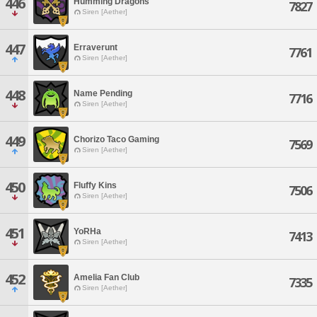
446
Humming Dragons
7827
Siren [Aether]
447
Erraverunt
7761
Siren [Aether]
448
Name Pending
7716
Siren [Aether]
449
Chorizo Taco Gaming
7569
Siren [Aether]
450
Fluffy Kins
7506
Siren [Aether]
451
YoRHa
7413
Siren [Aether]
452
Amelia Fan Club
7335
Siren [Aether]