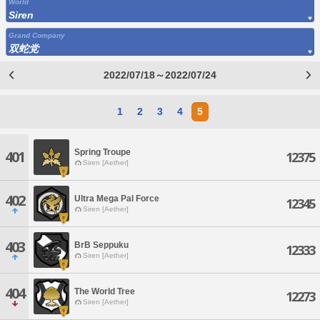
World
Siren
Grand Company
双蛇党
2022/07/18～2022/07/24
1
2
3
4
5
Spring Troupe
401
12375
Siren [Aether]
402
Ultra Mega Pal Force
12345
Siren [Aether]
403
BrB Seppuku
12333
Siren [Aether]
404
The World Tree
12273
Siren [Aether]