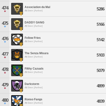
474
Association du Mal
5286
Siren [Aether]
475
DADDY GANG
5166
Siren [Aether]
476
Fellow Fries
5142
Siren [Aether]
477
The Senza Misura
5103
Siren [Aether]
478
Filthy Cazuals
5079
Siren [Aether]
479
Darkstorm
4899
Siren [Aether]
480
Ronso Fangs
4839
Siren [Aether]