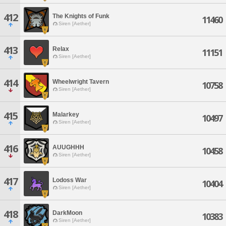
412
The Knights of Funk
11460
Siren [Aether]
413
Relax
11151
Siren [Aether]
414
Wheelwright Tavern
10758
Siren [Aether]
415
Malarkey
10497
Siren [Aether]
416
AUUGHHH
10458
Siren [Aether]
417
Lodoss War
10404
Siren [Aether]
418
DarkMoon
10383
Siren [Aether]