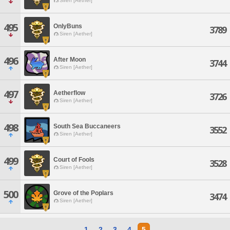
Siren [Aether]
495
OnlyBuns
3789
Siren [Aether]
496
After Moon
3744
Siren [Aether]
497
Aetherflow
3726
Siren [Aether]
498
South Sea Buccaneers
3552
Siren [Aether]
499
Court of Fools
3528
Siren [Aether]
500
Grove of the Poplars
3474
Siren [Aether]
1
2
3
4
5