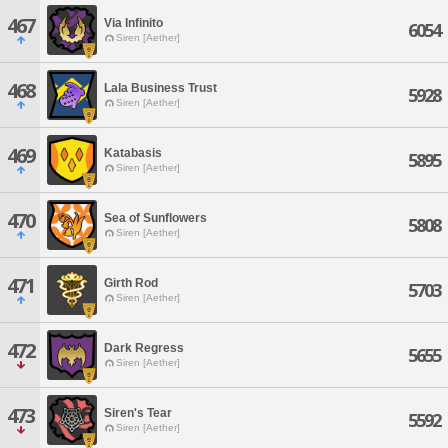
467
Via Infinito
6054
Siren [Aether]
468
Lala Business Trust
5928
Siren [Aether]
469
Katabasis
5895
Siren [Aether]
470
Sea of Sunflowers
5808
Siren [Aether]
471
Girth Rod
5703
Siren [Aether]
472
Dark Regress
5655
Siren [Aether]
473
Siren's Tear
5592
Siren [Aether]