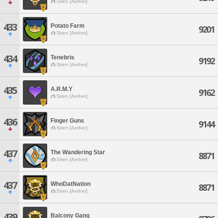
Siren [Aether]
433
Potato Farm
9201
Siren [Aether]
434
Tenebris
9192
Siren [Aether]
435
A.R.M.Y
9162
Siren [Aether]
436
Finger Guns
9144
Siren [Aether]
437
The Wandering Star
8871
Siren [Aether]
437
WhoDatNation
8871
Siren [Aether]
439
Balcony Gang