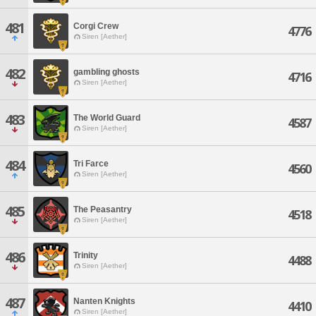
481
Corgi Crew
4776
Siren [Aether]
482
gambling ghosts
4716
Siren [Aether]
483
The World Guard
4587
Siren [Aether]
484
Tri Farce
4560
Siren [Aether]
485
The Peasantry
4518
Siren [Aether]
486
Trinity
4488
Siren [Aether]
487
Nanten Knights
4410
Siren [Aether]