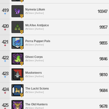
419
Nymeia Lilium
10347
Siren [Aether]
420
McAfee Antijuice
9957
Siren [Aether]
421
Perra Puppet Pals
9855
Siren [Aether]
422
Ghost Corps
9846
Siren [Aether]
423
Musketeers
9810
Siren [Aether]
424
The Lucki Scions
9684
Siren [Aether]
425
The Old Hunters
9678
Siren [Aether]