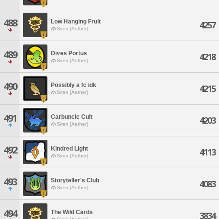
488
Low Hanging Fruit
4257
Siren [Aether]
489
Dives Portus
4218
Siren [Aether]
490
Possibly a fc idk
4215
Siren [Aether]
491
Carbuncle Cult
4203
Siren [Aether]
492
Kindred Light
4113
Siren [Aether]
493
Storyteller's Club
4083
Siren [Aether]
494
The Wild Cards
3834