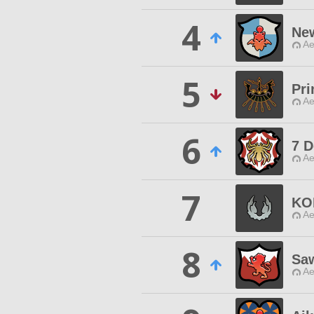
4
Ne
Ae
5
Pri
Ae
6
7 D
Ae
7
KO
Ae
8
Sa
Ae