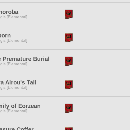
horoba
gis [Elemental]
born
gis [Elemental]
 Premature Burial
gis [Elemental]
a Airou's Tail
gis [Elemental]
ily of Eorzean
gis [Elemental]
asure Coffer