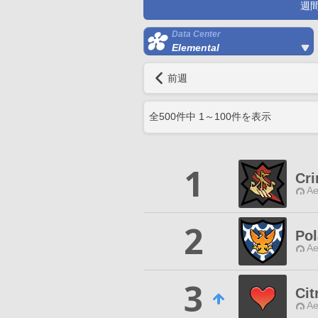
週
Data Center
Elemental
前週
全
500
件中
1
～
100
件を表示
1
Cri
Ae
2
Pol
Ae
3
Cit
Ae