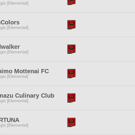
gis [Elemental]
nColors
gis [Elemental]
dwalker
gis [Elemental]
nimo Mottenai FC
gis [Elemental]
azu Culinary Club
gis [Elemental]
RTUNA
gis [Elemental]