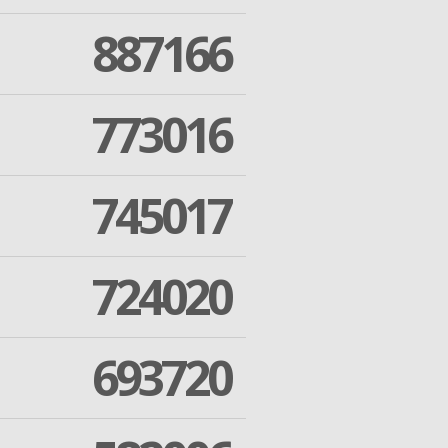
887166
773016
745017
724020
693720