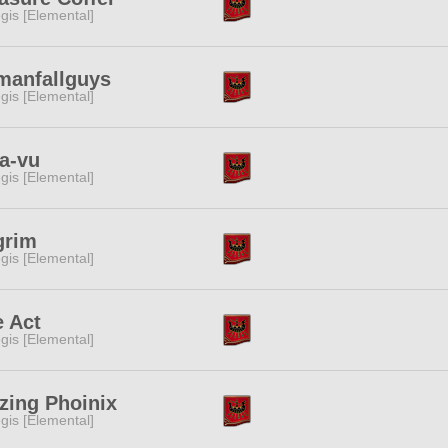
gis [Elemental]
manfallguys
gis [Elemental]
a-vu
gis [Elemental]
grim
gis [Elemental]
e Act
gis [Elemental]
zing Phoinix
gis [Elemental]