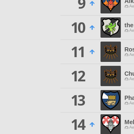
9
Aik
Ae
10
the
Ae
11
Ro
Ae
12
Ch
Ae
13
Ph
Ae
14
Mel
Ae