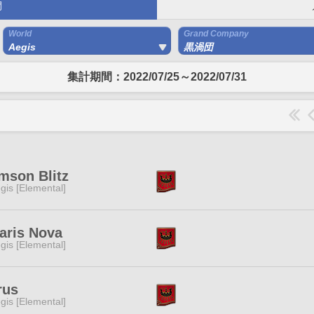
間
World
Grand Company
Aegis
黒渦団
集計期間：2022/07/25～2022/07/31
mson Blitz
gis [Elemental]
aris Nova
gis [Elemental]
rus
gis [Elemental]