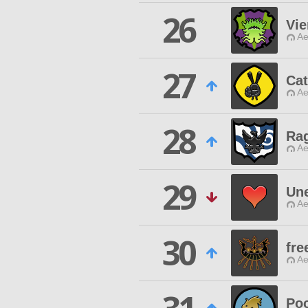
26
Vie
Ae
27
Ca
Ae
28
Ra
Ae
29
Une
Ae
30
fre
Ae
Po