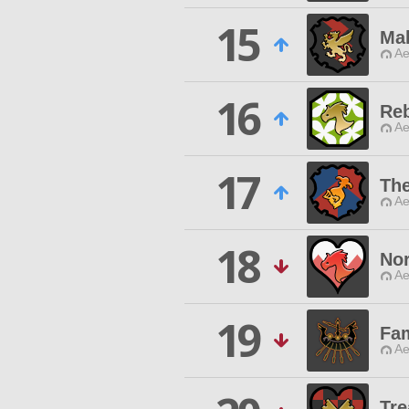
15
Ma
Ae
16
Re
Ae
17
The
Ae
18
Nor
Ae
19
Fam
Ae
Tre