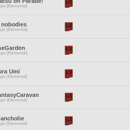
atsu on Parade!
gis [Elemental]
 nobodies
gis [Elemental]
seGarden
gis [Elemental]
ura Umi
gis [Elemental]
antasyCaravan
gis [Elemental]
ancholie
gis [Elemental]