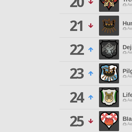
20
Ae
21
Hu
Ae
22
Dej
Ae
23
Pil
Ae
24
Lif
Ae
25
BIa
Ae