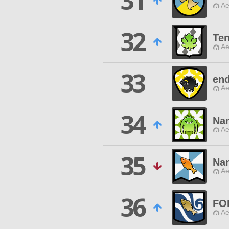
31
Ae
32
Te
Ae
33
en
Ae
34
Na
Ae
35
Nam
Ae
36
FO
Ae