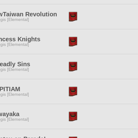
wTaiwan Revolution
gis [Elemental]
ncess Knights
gis [Elemental]
eadly Sins
gis [Elemental]
PITIAM
gis [Elemental]
wayaka
gis [Elemental]