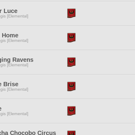
r Luce
gis [Elemental]
t Home
gis [Elemental]
ging Ravens
gis [Elemental]
 Brise
gis [Elemental]
e
gis [Elemental]
cha Chocobo Circus