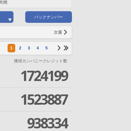
月間
バックナンバー
次週
1
2
3
4
5
獲得カンパニークレジット数
1724199
1523887
938334