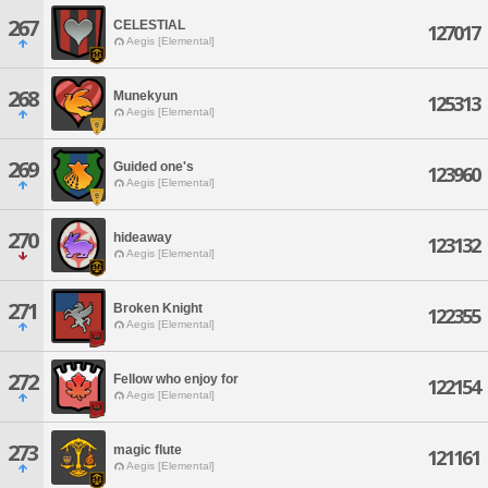
267
CELESTIAL
127017
Aegis [Elemental]
268
Munekyun
125313
Aegis [Elemental]
269
Guided one's
123960
Aegis [Elemental]
270
hideaway
123132
Aegis [Elemental]
271
Broken Knight
122355
Aegis [Elemental]
272
Fellow who enjoy for
122154
Aegis [Elemental]
273
magic flute
121161
Aegis [Elemental]