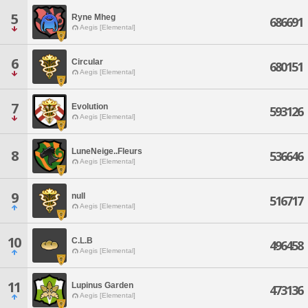
5
Ryne Mheg
686691
Aegis [Elemental]
6
Circular
680151
Aegis [Elemental]
7
Evolution
593126
Aegis [Elemental]
LuneNeige..Fleurs
8
536646
Aegis [Elemental]
9
null
516717
Aegis [Elemental]
10
C.L.B
496458
Aegis [Elemental]
11
Lupinus Garden
473136
Aegis [Elemental]