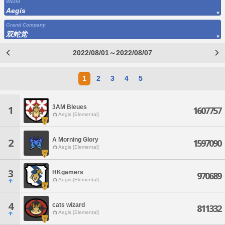
World
Aegis
Grand Company
双蛇党
2022/08/01～2022/08/07
1
2
3
4
5
3AM Bleues
1
1607757
Aegis [Elemental]
A Morning Glory
2
1597090
Aegis [Elemental]
3
HKgamers
970689
Aegis [Elemental]
4
cats wizard
811332
Aegis [Elemental]