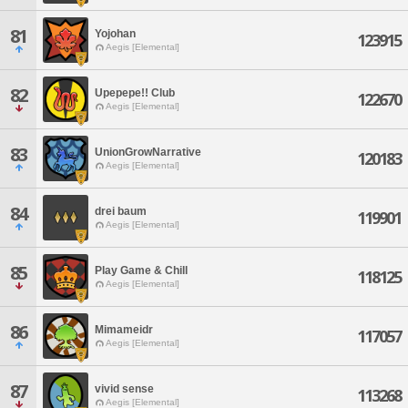
81
Yojohan
123915
Aegis [Elemental]
82
Upepepe!! Club
122670
Aegis [Elemental]
83
UnionGrowNarrative
120183
Aegis [Elemental]
84
drei baum
119901
Aegis [Elemental]
85
Play Game & Chill
118125
Aegis [Elemental]
86
Mimameidr
117057
Aegis [Elemental]
87
vivid sense
113268
Aegis [Elemental]