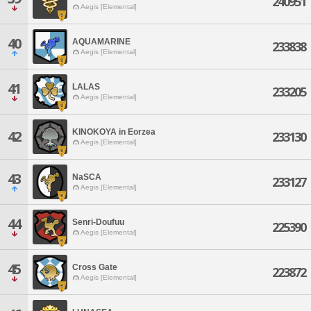
240951
Aegis [Elemental]
40
AQUAMARINE
233838
Aegis [Elemental]
41
LALAS
233205
Aegis [Elemental]
KINOKOYA in Eorzea
42
233130
Aegis [Elemental]
43
NaSCA
233127
Aegis [Elemental]
44
Senri-Doufuu
225390
Aegis [Elemental]
45
Cross Gate
223872
Aegis [Elemental]