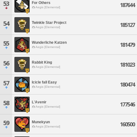
53
For Others
187644
Aegis [Elemental]
54
Twinkle Star Project
185127
Aegis [Elemental]
55
Wunderliche Katzen
181479
Aegis [Elemental]
56
Rabbit King
181023
Aegis [Elemental]
57
Icicle fall Easy
180474
Aegis [Elemental]
58
L'Avenir
177546
Aegis [Elemental]
59
Munekyun
160500
Aegis [Elemental]