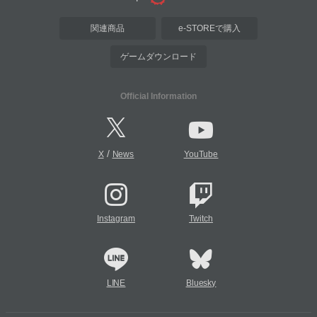
関連商品
e-STOREで購入
ゲームダウンロード
Official Information
/
X
News
YouTube
Instagram
Twitch
LINE
Bluesky