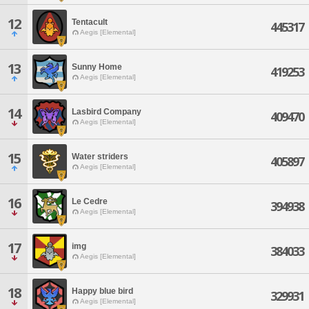
12
Tentacult
445317
Aegis [Elemental]
13
Sunny Home
419253
Aegis [Elemental]
14
Lasbird Company
409470
Aegis [Elemental]
15
Water striders
405897
Aegis [Elemental]
16
Le Cedre
394938
Aegis [Elemental]
17
img
384033
Aegis [Elemental]
18
Happy blue bird
329931
Aegis [Elemental]