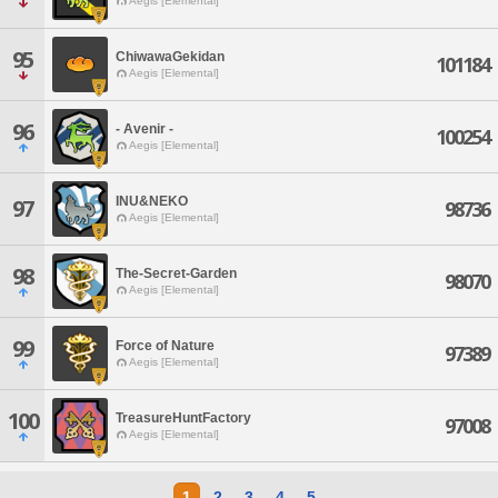
Aegis [Elemental]
95
ChiwawaGekidan
101184
Aegis [Elemental]
96
- Avenir -
100254
Aegis [Elemental]
INU&NEKO
97
98736
Aegis [Elemental]
98
The-Secret-Garden
98070
Aegis [Elemental]
99
Force of Nature
97389
Aegis [Elemental]
100
TreasureHuntFactory
97008
Aegis [Elemental]
1
2
3
4
5