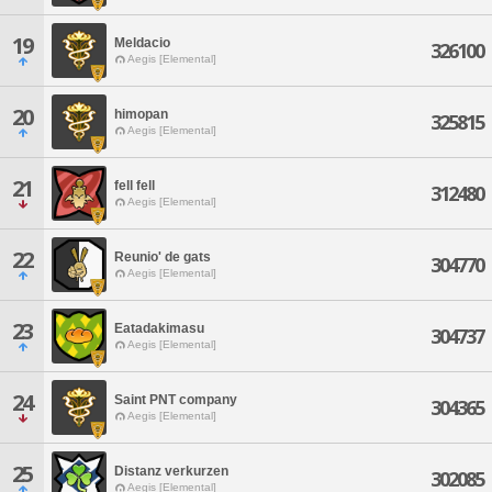
19
Meldacio
326100
Aegis [Elemental]
20
himopan
325815
Aegis [Elemental]
21
fell fell
312480
Aegis [Elemental]
22
Reunio' de gats
304770
Aegis [Elemental]
23
Eatadakimasu
304737
Aegis [Elemental]
24
Saint PNT company
304365
Aegis [Elemental]
25
Distanz verkurzen
302085
Aegis [Elemental]