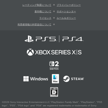
レーティング制度について
プライバシーポリシー
著作権について
サポートセンター
ライセンス
ルール＆ポリシー
利用者情報の外部送信について
©2026 Sony Interactive Entertainment LLC."PlayStation Family Mark", "PlayStation", "PS5
logo", "PS5", "PS4 logo" and "PS4" are registered trademarks or trademarks of Sony