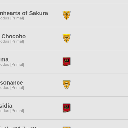
nhearts of Sakura
odus [Primal]
t Chocobo
odus [Primal]
ima
odus [Primal]
ssonance
odus [Primal]
sidia
odus [Primal]