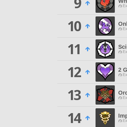
9
Whi
Ex
10
On
Ex
11
Sci
Ex
12
2 
Ex
13
Ord
Ex
14
Im
Ex