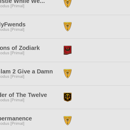
stle While We...
odus [Primal]
lyFwends
odus [Primal]
ons of Zodiark
odus [Primal]
Glam 2 Give a Damn
odus [Primal]
er of The Twelve
odus [Primal]
permanence
odus [Primal]