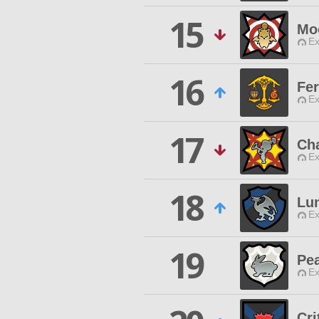
15
Mo
Ex
16
Fer
Ex
17
Ch
Ex
18
Lun
Ex
19
Pe
Ex
Cri