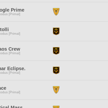
ogle Prime
odus [Primal]
tolli
odus [Primal]
aos Crew
odus [Primal]
ar Eclipse.
odus [Primal]
ace
odus [Primal]
tical Mass