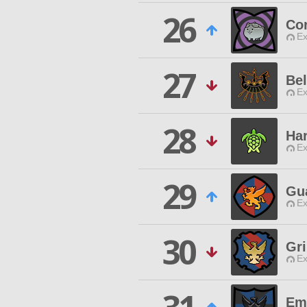
26
Co
Ex
27
Be
Ex
28
Ha
Ex
29
Gu
Ex
30
Gr
Ex
Em