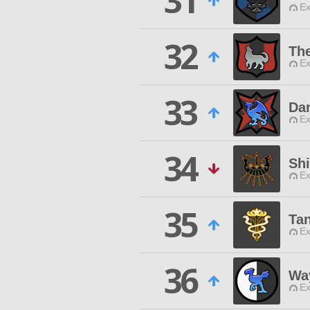
31
Ex
32
Th
Ex
33
Da
Ex
34
Sh
Ex
35
Ta
Ex
36
Wa
Ex