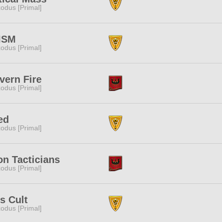
odus [Primal]
ISM
odus [Primal]
vern Fire
odus [Primal]
ed
odus [Primal]
n Tacticians
odus [Primal]
s Cult
odus [Primal]