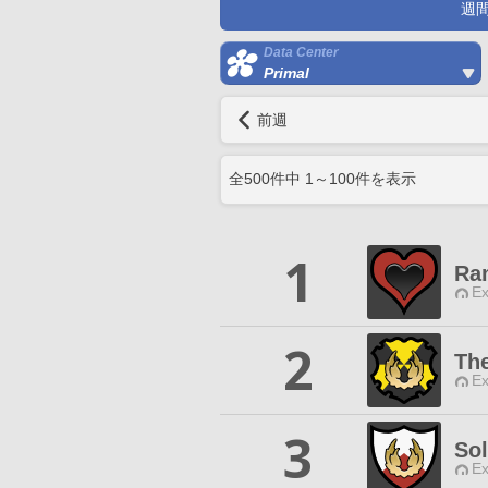
週
Data Center
Primal
前週
全
500
件中
1
～
100
件を表示
1
Ra
Ex
2
Th
Ex
3
Sol
Ex