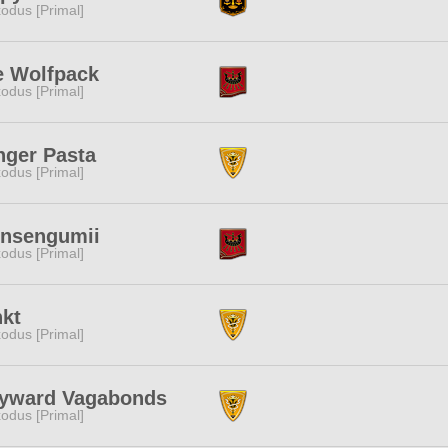
odus [Primal]
e Wolfpack
odus [Primal]
nger Pasta
odus [Primal]
insengumii
odus [Primal]
nkt
odus [Primal]
yward Vagabonds
odus [Primal]