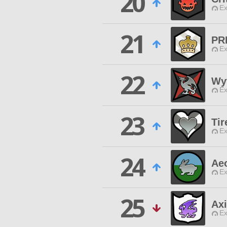
20
Ex
21
PR
Ex
22
Wy
Ex
23
Tir
Ex
24
Aeo
Ex
25
Axi
Ex