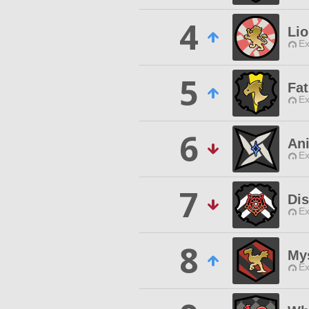
4
Lio
Ex
5
Fa
Ex
6
An
Ex
7
Di
Ex
8
My
Ex