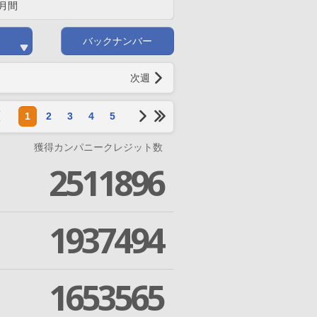
月間
バックナンバー
次週
1
2
3
4
5
獲得カンパニークレジット数
2511896
1937494
1653565