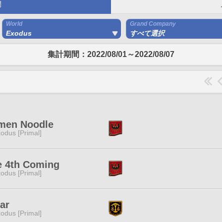
間
World
Grand Company
Exodus
すべて選択
集計期間：2022/08/01～2022/08/07
men Noodle
odus [Primal]
e 4th Coming
odus [Primal]
ar
odus [Primal]