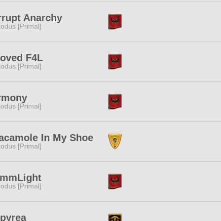
rrupt Anarchy
odus [Primal]
loved F4L
odus [Primal]
rmony
odus [Primal]
acamole In My Shoe
odus [Primal]
immLight
odus [Primal]
pyrea