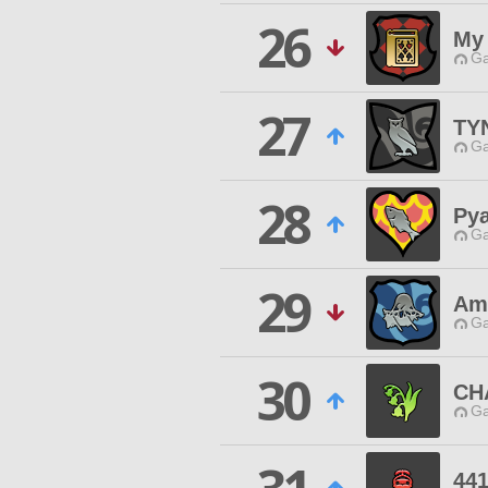
26
My 
Ga
27
TY
Ga
28
Pya
Ga
29
Ami
Ga
30
CH
Ga
441