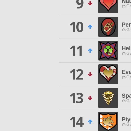
9
Na
Ga
10
Per
Ga
11
Hel
Ga
12
Ev
Ga
13
Spa
Ga
14
Piy
Ga