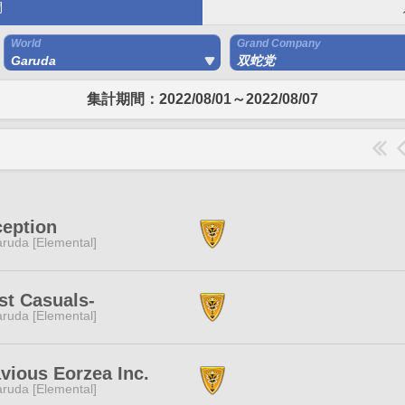
間
World
Grand Company
Garuda
双蛇党
集計期間：2022/08/01～2022/08/07
eption
ruda [Elemental]
st Casuals-
ruda [Elemental]
vious Eorzea Inc.
ruda [Elemental]