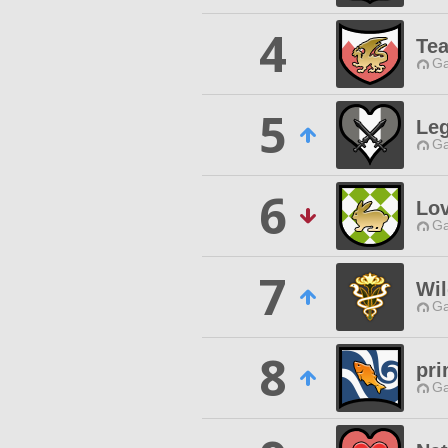
4
Te
Ga
5
Leg
Ga
6
Lov
Ga
7
Wi
Ga
8
pri
Ga