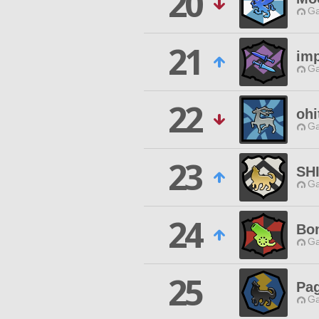
20
Ga
21
im
Ga
22
ohi
Ga
23
SH
Ga
24
Bo
Ga
25
Pa
Ga