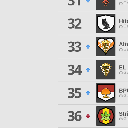
31
Ga
32
Hit
Ga
33
Alt
Ga
34
EL
Ga
35
BP
Ga
36
St
Ga