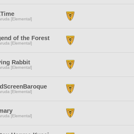
aTime
ruda [Elemental]
end of the Forest
ruda [Elemental]
ing Rabbit
ruda [Elemental]
ldScreenBaroque
ruda [Elemental]
mary
ruda [Elemental]