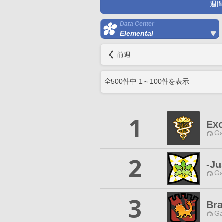
週
Data Center
Elemental
前週
全
500
件中
1
～
100
件を表示
1
Exc
Ga
2
-Ju
Ga
3
Bra
Ga