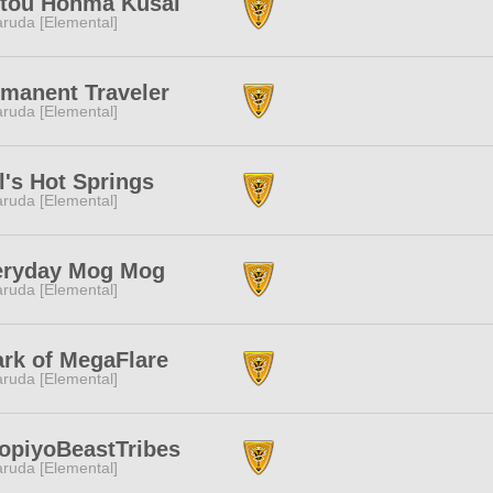
ttou Honma Kusai
ruda [Elemental]
manent Traveler
ruda [Elemental]
l's Hot Springs
ruda [Elemental]
eryday Mog Mog
ruda [Elemental]
rk of MegaFlare
ruda [Elemental]
opiyoBeastTribes
ruda [Elemental]