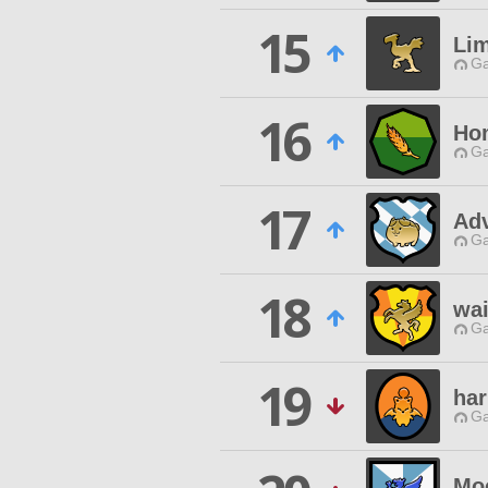
15
Lim
Ga
16
Ho
Ga
17
Ad
Ga
18
wai
Ga
19
ha
Ga
Mo