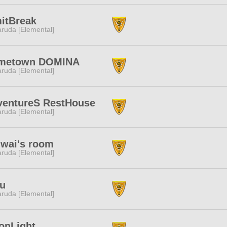
itBreak
ruda [Elemental]
metown DOMINA
ruda [Elemental]
ventureS RestHouse
ruda [Elemental]
wai's room
ruda [Elemental]
ru
ruda [Elemental]
onLight