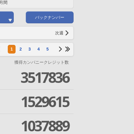
月間
バックナンバー
次週
1
2
3
4
5
獲得カンパニークレジット数
3517836
1529615
1037889