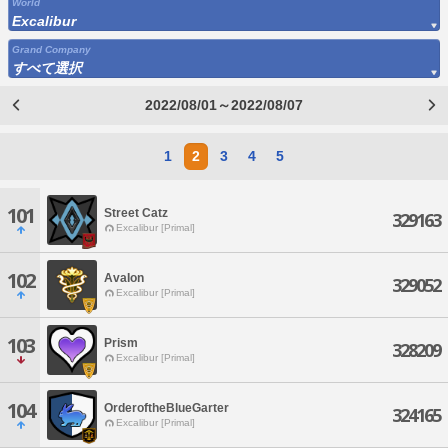
World
Excalibur
Grand Company
すべて選択
2022/08/01～2022/08/07
1
2
3
4
5
101
Street Catz
329163
Excalibur [Primal]
102
AvaIon
329052
Excalibur [Primal]
103
Prism
328209
Excalibur [Primal]
104
OrderoftheBlueGarter
324165
Excalibur [Primal]