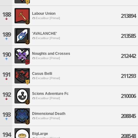
188
Labour Union
213894
Excalibur [Primal]
189
'AVALANCHE'
213585
Excalibur [Primal]
190
Noughts and Crosses
212442
Excalibur [Primal]
191
Casus Belli
211293
Excalibur [Primal]
192
Scions Adventure Fc
210006
Excalibur [Primal]
193
Dimensional Death
208845
Excalibur [Primal]
194
BigLarge
208548