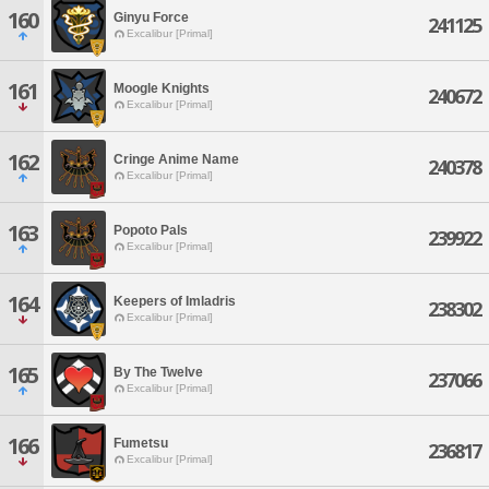
160
Ginyu Force
241125
Excalibur [Primal]
161
Moogle Knights
240672
Excalibur [Primal]
162
Cringe Anime Name
240378
Excalibur [Primal]
163
Popoto Pals
239922
Excalibur [Primal]
164
Keepers of Imladris
238302
Excalibur [Primal]
165
By The Twelve
237066
Excalibur [Primal]
166
Fumetsu
236817
Excalibur [Primal]