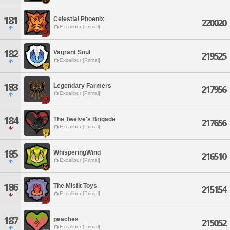
181
Celestial Phoenix
220020
Excalibur [Primal]
182
Vagrant Soul
219525
Excalibur [Primal]
183
Legendary Farmers
217956
Excalibur [Primal]
184
The Twelve's Brigade
217656
Excalibur [Primal]
185
WhisperingWind
216510
Excalibur [Primal]
186
The Misfit Toys
215154
Excalibur [Primal]
187
peaches
215052
Excalibur [Primal]