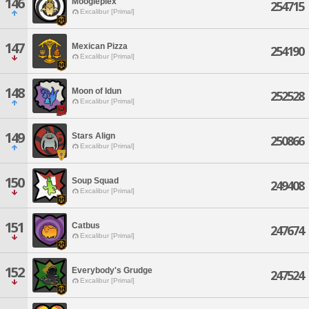
146
Moogleplex
254715
Excalibur [Primal]
147
Mexican Pizza
254190
Excalibur [Primal]
148
Moon of Idun
252528
Excalibur [Primal]
149
Stars Align
250866
Excalibur [Primal]
150
Soup Squad
249408
Excalibur [Primal]
151
Catbus
247674
Excalibur [Primal]
152
Everybody's Grudge
247524
Excalibur [Primal]