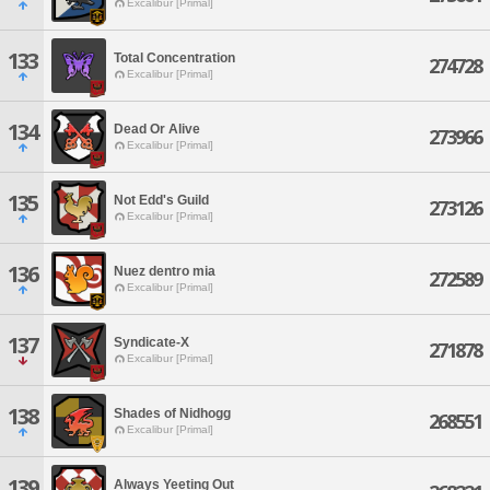
Excalibur [Primal]
133
Total Concentration
274728
Excalibur [Primal]
134
Dead Or Alive
273966
Excalibur [Primal]
135
Not Edd's Guild
273126
Excalibur [Primal]
136
Nuez dentro mia
272589
Excalibur [Primal]
137
Syndicate-X
271878
Excalibur [Primal]
138
Shades of Nidhogg
268551
Excalibur [Primal]
139
Always Yeeting Out