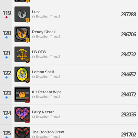
119
Luna
297288
Excalibur [Primal]
120
Ready Check
296706
Excalibur [Primal]
121
LB OTW
294732
Excalibur [Primal]
122
Lemon Shelf
294657
Excalibur [Primal]
123
0.1 Percent Wipe
294072
Excalibur [Primal]
124
Fairy Nectar
292035
Excalibur [Primal]
125
The BooBoo Crew
291702
Excalibur [Primal]