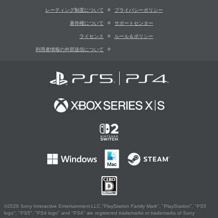
レーティング制度について
プライバシーポリシー
著作権について
サポートセンター
ライセンス
ルール＆ポリシー
利用者情報の外部送信について
©2026 Sony Interactive Entertainment LLC."PlayStation Family Mark", "PlayStation", "PS5
logo", "PS5", "PS4 logo" and "PS4" are registered trademarks or trademarks of Sony