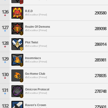
126
R.E.D
290580
Excalibur [Primal]
127
Realm Of Demons
289098
Excalibur [Primal]
128
Plot Twist
286914
Excalibur [Primal]
129
Insomniacs
285981
Excalibur [Primal]
130
Go-Home Club
278835
Excalibur [Primal]
131
Omicron Protocol
278748
Excalibur [Primal]
132
Raven's Crown
275601