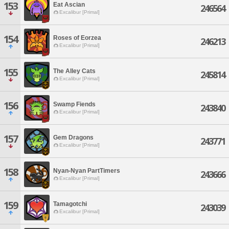
153
Eat Ascian
246564
Excalibur [Primal]
154
Roses of Eorzea
246213
Excalibur [Primal]
155
The Alley Cats
245814
Excalibur [Primal]
156
Swamp Fiends
243840
Excalibur [Primal]
157
Gem Dragons
243771
Excalibur [Primal]
158
Nyan-Nyan PartTimers
243666
Excalibur [Primal]
159
Tamagotchi
243039
Excalibur [Primal]