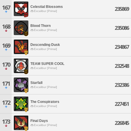
167
Celestial Blossoms
235869
Excalibur [Primal]
168
Blood Thorn
235086
Excalibur [Primal]
169
Descending Dusk
234867
Excalibur [Primal]
170
TEAM SUPER COOL
232548
Excalibur [Primal]
171
Starfall
232386
Excalibur [Primal]
172
The Conspirators
227451
Excalibur [Primal]
173
Final Days
226845
Excalibur [Primal]