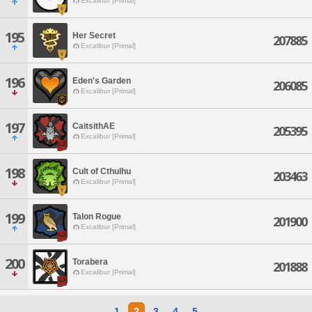
Excalibur [Primal]
195
Her Secret
207885
Excalibur [Primal]
196
Eden's Garden
206085
Excalibur [Primal]
197
CaitsithAE
205395
Excalibur [Primal]
198
Cult of Cthulhu
203463
Excalibur [Primal]
199
Talon Rogue
201900
Excalibur [Primal]
200
Torabera
201888
Excalibur [Primal]
1
2
3
4
5