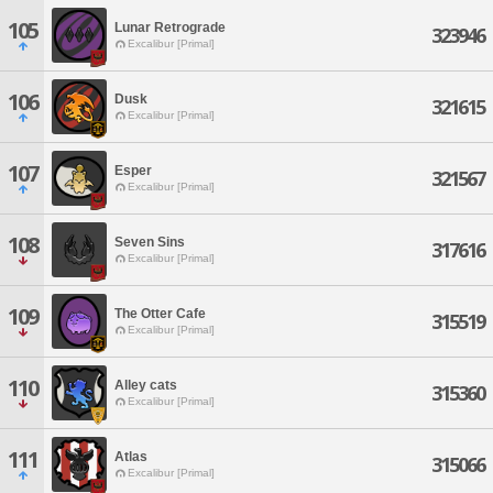
105
Lunar Retrograde
323946
Excalibur [Primal]
106
Dusk
321615
Excalibur [Primal]
107
Esper
321567
Excalibur [Primal]
108
Seven Sins
317616
Excalibur [Primal]
109
The Otter Cafe
315519
Excalibur [Primal]
110
Alley cats
315360
Excalibur [Primal]
111
Atlas
315066
Excalibur [Primal]