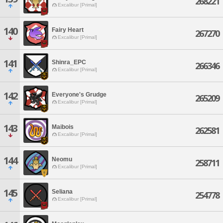
268221
Excalibur [Primal]
140
Fairy Heart
267270
Excalibur [Primal]
141
Shinra_EPC
266346
Excalibur [Primal]
142
Everyone's Grudge
265209
Excalibur [Primal]
143
Maibois
262581
Excalibur [Primal]
144
Neomu
258711
Excalibur [Primal]
145
Seliana
254778
Excalibur [Primal]