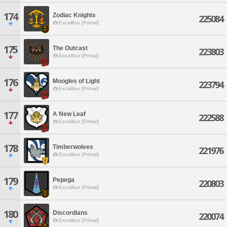
174
Zodiac Knights
225084
Excalibur [Primal]
175
The Outcast
223803
Excalibur [Primal]
176
Moogles of Light
223794
Excalibur [Primal]
177
A New Leaf
222588
Excalibur [Primal]
178
Timberwolves
221976
Excalibur [Primal]
179
Pepega
220803
Excalibur [Primal]
180
Discordians
220074
Excalibur [Primal]