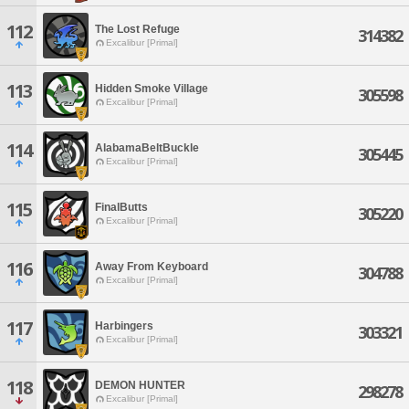
112
The Lost Refuge
314382
Excalibur [Primal]
113
Hidden Smoke Village
305598
Excalibur [Primal]
114
AlabamaBeltBuckle
305445
Excalibur [Primal]
115
FinalButts
305220
Excalibur [Primal]
116
Away From Keyboard
304788
Excalibur [Primal]
117
Harbingers
303321
Excalibur [Primal]
118
DEMON HUNTER
298278
Excalibur [Primal]