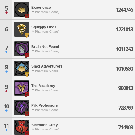
5
Experience
1244746
Phantom [Chaos]
Squiggly Lines
6
1221013
Phantom [Chaos]
7
Brain Not Found
1011243
Phantom [Chaos]
8
Smol Adventurers
1010580
Phantom [Chaos]
9
The Academy
960813
Phantom [Chaos]
10
Pilk Professors
728769
Phantom [Chaos]
11
Sideboob Army
714969
Phantom [Chaos]