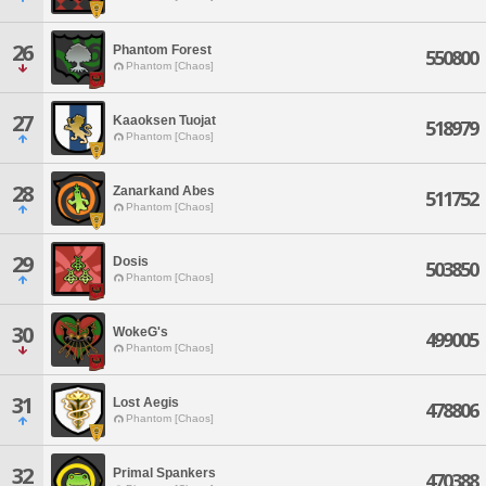
26
Phantom Forest
550800
Phantom [Chaos]
27
Kaaoksen Tuojat
518979
Phantom [Chaos]
28
Zanarkand Abes
511752
Phantom [Chaos]
29
Dosis
503850
Phantom [Chaos]
30
WokeG's
499005
Phantom [Chaos]
31
Lost Aegis
478806
Phantom [Chaos]
32
Primal Spankers
470388