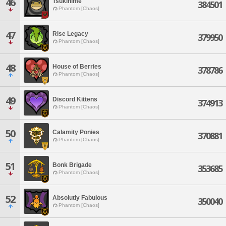
46
Tsukihime
384501
Phantom [Chaos]
47
Rise Legacy
379950
Phantom [Chaos]
48
House of Berries
378786
Phantom [Chaos]
49
Discord Kittens
374913
Phantom [Chaos]
50
Calamity Ponies
370881
Phantom [Chaos]
51
Bonk Brigade
353685
Phantom [Chaos]
52
Absolutly Fabulous
350040
Phantom [Chaos]