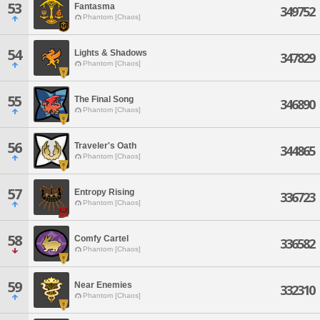
53
Fantasma
349752
Phantom [Chaos]
54
Lights & Shadows
347829
Phantom [Chaos]
55
The Final Song
346890
Phantom [Chaos]
56
Traveler's Oath
344865
Phantom [Chaos]
57
Entropy Rising
336723
Phantom [Chaos]
58
Comfy Cartel
336582
Phantom [Chaos]
59
Near Enemies
332310
Phantom [Chaos]