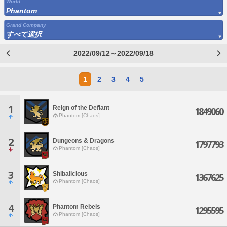
World
Phantom
Grand Company
すべて選択
2022/09/12～2022/09/18
1
2
3
4
5
1
Reign of the Defiant
1849060
Phantom [Chaos]
2
Dungeons & Dragons
1797793
Phantom [Chaos]
3
Shibalicious
1367625
Phantom [Chaos]
4
Phantom Rebels
1295595
Phantom [Chaos]