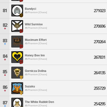
Bandyci
81
271023
Phantom [Chaos]
82
Wild Surmise
270696
Phantom [Chaos]
83
Maximum Effort
270264
Phantom [Chaos]
84
Honey Bee Inn
267831
Phantom [Chaos]
85
Gornicza Dolina
264135
Phantom [Chaos]
86
Suzaku
255729
Phantom [Chaos]
87
The White Rabbit Den
254295
Phantom [Chaos]