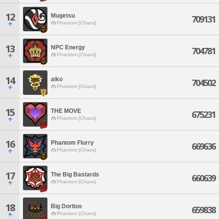
12
Mugetsu
709131
Phantom [Chaos]
13
NPC Energy
704781
Phantom [Chaos]
14
aiko
704502
Phantom [Chaos]
15
THE MOVE
675231
Phantom [Chaos]
16
Phantom Flurry
669636
Phantom [Chaos]
17
The Big Bastards
660639
Phantom [Chaos]
18
Big Doritos
659838
Phantom [Chaos]