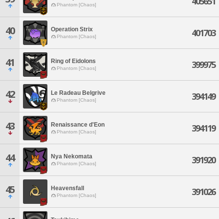
405651
Phantom [Chaos]
40
Operation Strix
401703
Phantom [Chaos]
41
Ring of Eidolons
399975
Phantom [Chaos]
42
Le Radeau Belgrive
394149
Phantom [Chaos]
43
Renaissance d'Eon
394119
Phantom [Chaos]
44
Nya Nekomata
391920
Phantom [Chaos]
45
Heavensfall
391026
Phantom [Chaos]