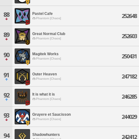
88
Pastel Cafe
252648
Phantom [Chaos]
89
Great Normal Club
252603
Phantom [Chaos]
90
Magitek Works
250431
Phantom [Chaos]
91
Outer Heaven
247182
Phantom [Chaos]
92
It is what it is
246285
Phantom [Chaos]
93
Gruyere et Saucisson
244029
Phantom [Chaos]
94
Shadowhunters
242412