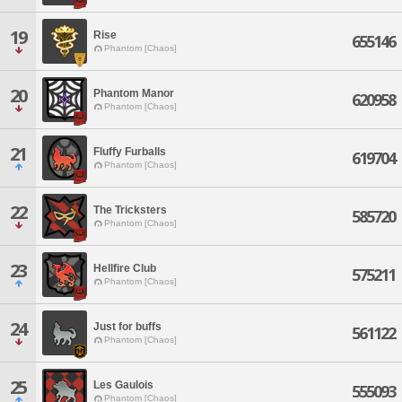
19
Rise
655146
Phantom [Chaos]
20
Phantom Manor
620958
Phantom [Chaos]
21
Fluffy Furballs
619704
Phantom [Chaos]
22
The Tricksters
585720
Phantom [Chaos]
23
Hellfire Club
575211
Phantom [Chaos]
24
Just for buffs
561122
Phantom [Chaos]
25
Les Gaulois
555093
Phantom [Chaos]