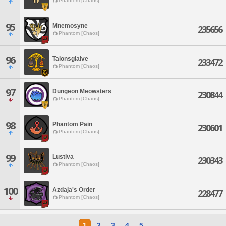
Phantom [Chaos]
95
Mnemosyne
235656
Phantom [Chaos]
96
Talonsglaive
233472
Phantom [Chaos]
97
Dungeon Meowsters
230844
Phantom [Chaos]
98
Phantom Pain
230601
Phantom [Chaos]
99
Lustiva
230343
Phantom [Chaos]
100
Azdaja's Order
228477
Phantom [Chaos]
1
2
3
4
5