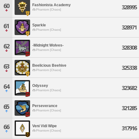
60
Fashionista Academy
328995
Phantom [Chaos]
61
Sparkle
328971
Phantom [Chaos]
62
-Midnight Wolves-
328308
Phantom [Chaos]
63
Beelicious Beehive
325338
Phantom [Chaos]
64
Odyssey
323682
Phantom [Chaos]
65
Perseverance
321285
Phantom [Chaos]
66
Veni Vidi Wipe
317916
Phantom [Chaos]