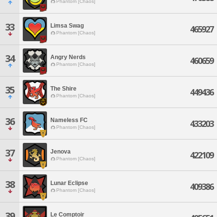
Phantom [Chaos]
33
Limsa Swag
465927
Phantom [Chaos]
34
Angry Nerds
460659
Phantom [Chaos]
35
The Shire
449436
Phantom [Chaos]
36
Nameless FC
433203
Phantom [Chaos]
37
Jenova
422109
Phantom [Chaos]
38
Lunar Eclipse
409386
Phantom [Chaos]
39
Le Comptoir