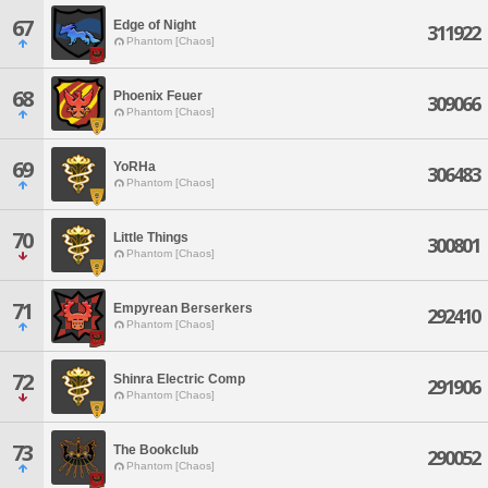
67
Edge of Night
311922
Phantom [Chaos]
68
Phoenix Feuer
309066
Phantom [Chaos]
69
YoRHa
306483
Phantom [Chaos]
70
Little Things
300801
Phantom [Chaos]
71
Empyrean Berserkers
292410
Phantom [Chaos]
72
Shinra Electric Comp
291906
Phantom [Chaos]
73
The Bookclub
290052
Phantom [Chaos]