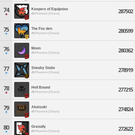
74
Keepers of Equipoise
287502
Phantom [Chaos]
75
The Fox den
280599
Phantom [Chaos]
76
Moon
280362
Phantom [Chaos]
77
Sneaky Stabs
278919
Phantom [Chaos]
78
Hell Bound
277215
Phantom [Chaos]
79
Akatsuki
274824
Phantom [Chaos]
80
Graoully
272622
Phantom [Chaos]