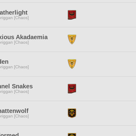
therlight
riggan [Chaos]
xious Akadaemia
riggan [Chaos]
den
riggan [Chaos]
nnel Snakes
riggan [Chaos]
hattenwolf
riggan [Chaos]
formed