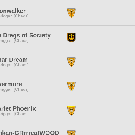
onwalker
riggan [Chaos]
 Dregs of Society
riggan [Chaos]
nar Dream
riggan [Chaos]
vermore
riggan [Chaos]
rlet Phoenix
riggan [Chaos]
nkan-GRrrreatWOOD