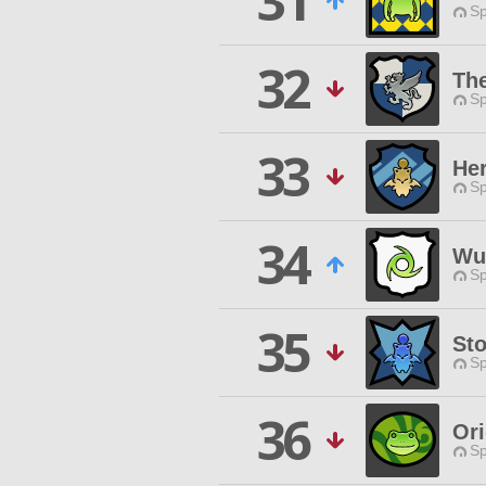
31
Sp
32
Th
Sp
33
Her
Sp
34
Wut
Sp
35
St
Sp
36
Or
Sp