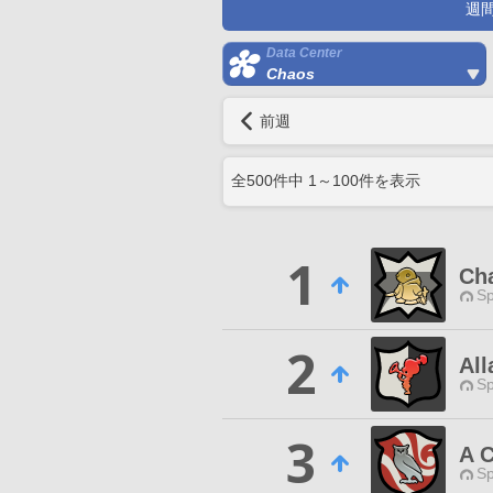
週
Data Center
Chaos
前週
全
500
件中
1
～
100
件を表示
1
Ch
Sp
2
All
Sp
3
A C
Sp