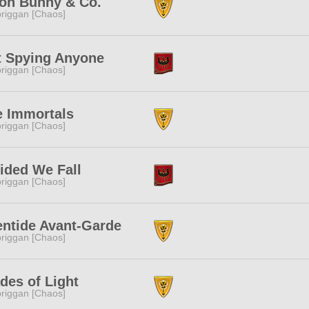
on Bunny & Co.
riggan [Chaos]
t Spying Anyone
riggan [Chaos]
e Immortals
riggan [Chaos]
ided We Fall
riggan [Chaos]
entide Avant-Garde
riggan [Chaos]
des of Light
riggan [Chaos]