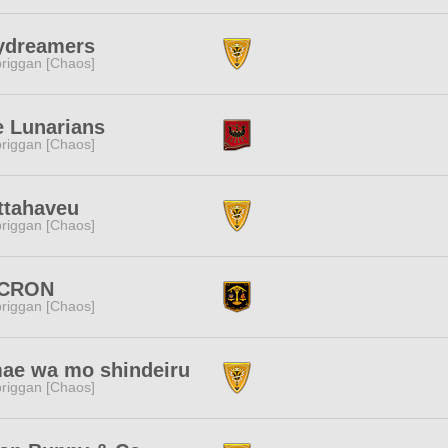
ydreamers
riggan [Chaos]
e Lunarians
riggan [Chaos]
ttahaveu
riggan [Chaos]
CRON
riggan [Chaos]
ae wa mo shindeiru
riggan [Chaos]