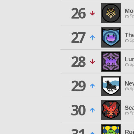
26
Mo
Sp
27
The
Sp
28
Lu
Sp
29
Ne
Sp
30
Sca
Sp
Ro