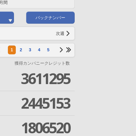
月間
バックナンバー
次週
1
2
3
4
5
獲得カンパニークレジット数
3611295
2445153
1806520