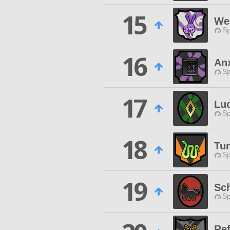
15
Wea
Sp
16
An
Sp
17
Lu
Sp
18
Tu
Sp
19
Sc
Sp
Re