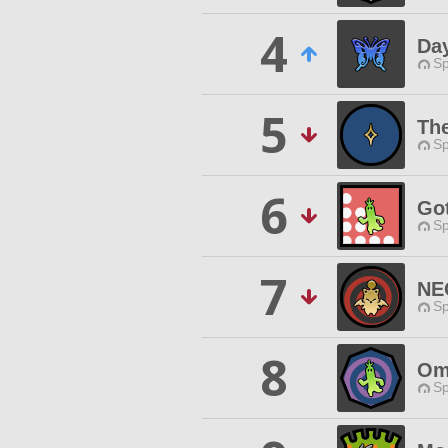
4
Da
Sp
5
Th
Sp
6
Go
Sp
7
NE
Sp
8
Om
Sp