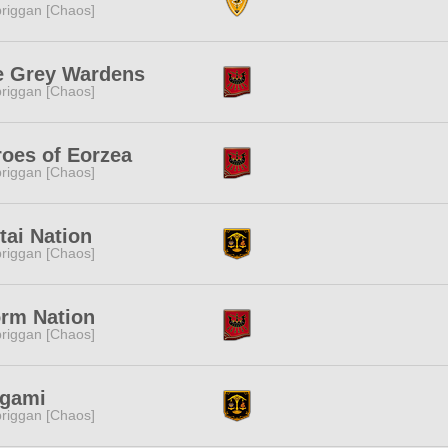
riggan [Chaos]
e Grey Wardens
riggan [Chaos]
oes of Eorzea
riggan [Chaos]
ai Nation
riggan [Chaos]
orm Nation
riggan [Chaos]
igami
riggan [Chaos]