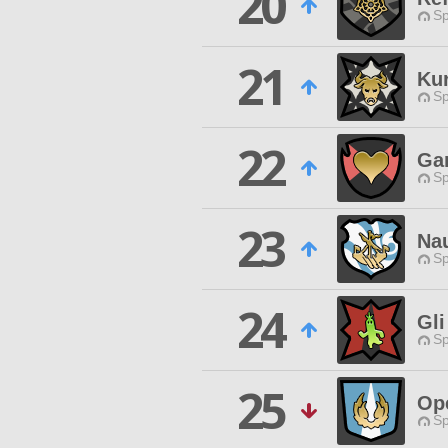
20
Sp
21
Ku
Sp
22
Ga
Sp
23
Na
Sp
24
Gli
Sp
25
Op
Sp