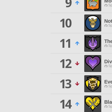
9
Mo
Sp
10
No
Sp
11
Th
Sp
12
Div
Sp
13
Ev
Sp
14
Bla
Sp