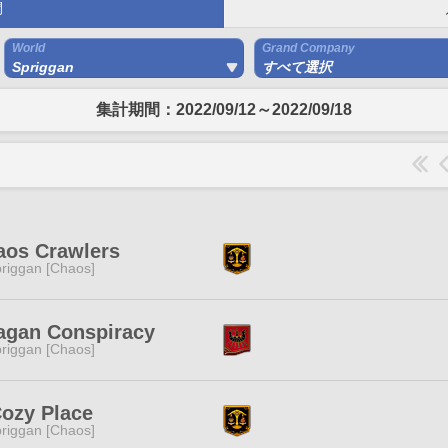
間
World
Grand Company
Spriggan
すべて選択
集計期間：2022/09/12～2022/09/18
aos Crawlers
riggan [Chaos]
agan Conspiracy
riggan [Chaos]
ozy Place
riggan [Chaos]