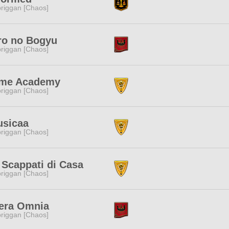
riggan [Chaos]
ro no Bogyu
riggan [Chaos]
me Academy
riggan [Chaos]
usicaa
riggan [Chaos]
 Scappati di Casa
riggan [Chaos]
era Omnia
riggan [Chaos]