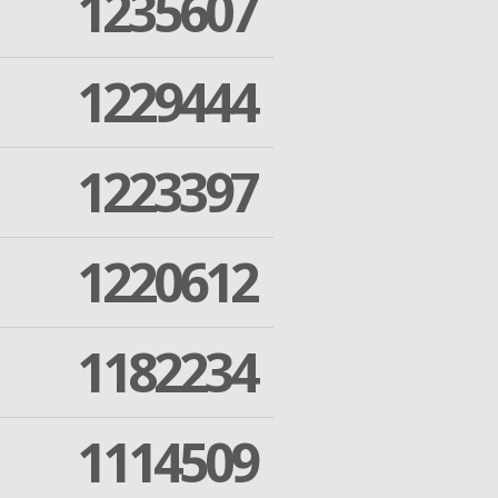
1235607
1229444
1223397
1220612
1182234
1114509