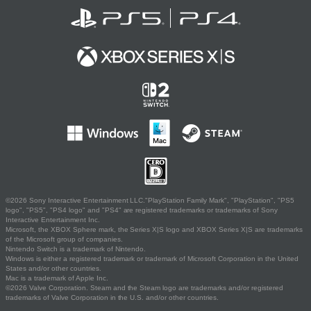
©2026 Sony Interactive Entertainment LLC."PlayStation Family Mark", "PlayStation", "PS5
logo", "PS5", "PS4 logo" and "PS4" are registered trademarks or trademarks of Sony
Interactive Entertainment Inc.
Microsoft, the XBOX Sphere mark, the Series X|S logo and XBOX Series X|S are trademarks
of the Microsoft group of companies.
Nintendo Switch is a trademark of Nintendo.
Windows is either a registered trademark or trademark of Microsoft Corporation in the United
States and/or other countries.
Mac is a trademark of Apple Inc.
©2026 Valve Corporation. Steam and the Steam logo are trademarks and/or registered
trademarks of Valve Corporation in the U.S. and/or other countries.