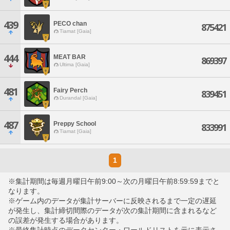
439
PECO chan
875421
Tiamat [Gaia]
444
MEAT BAR
869397
Ultima [Gaia]
481
Fairy Perch
839451
Durandal [Gaia]
487
Preppy School
833991
Tiamat [Gaia]
1
※集計期間は毎週月曜日午前9:00～次の月曜日午前8:59:59までと
なります。
※ゲーム内のデータが集計サーバーに反映されるまで一定の遅延
が発生し、集計締切間際のデータが次の集計期間に含まれるなど
の誤差が発生する場合があります。