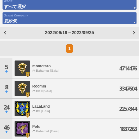
World
すべて選択
Grand Company
双蛇党
2022/09/19～2022/09/25
1
5
momotaro
4714476
Bahamut [Gaia]
8
Roomin
3347604
Ridill [Gaia]
24
LaLaLand
2257844
Ifrit [Gaia]
46
Pefu
1837263
Bahamut [Gaia]