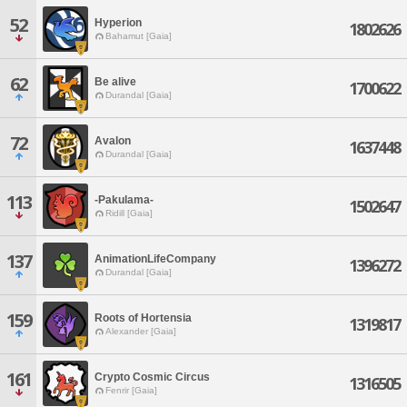
52
Hyperion
1802626
Bahamut [Gaia]
62
Be alive
1700622
Durandal [Gaia]
72
Avalon
1637448
Durandal [Gaia]
113
-Pakulama-
1502647
Ridill [Gaia]
137
AnimationLifeCompany
1396272
Durandal [Gaia]
159
Roots of Hortensia
1319817
Alexander [Gaia]
161
Crypto Cosmic Circus
1316505
Fenrir [Gaia]