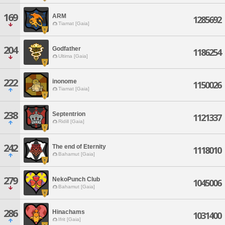
169
ARM
1285692
Tiamat [Gaia]
204
Godfather
1186254
Ultima [Gaia]
222
inonome
1150026
Tiamat [Gaia]
238
Septentrion
1121337
Ridill [Gaia]
242
The end of Eternity
1118010
Bahamut [Gaia]
279
NekoPunch Club
1045006
Bahamut [Gaia]
286
Hinachams
1031400
Ifrit [Gaia]