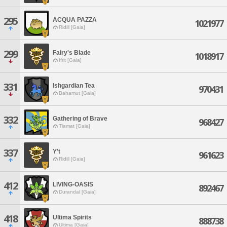
295
ACQUA PAZZA
1021977
Ridill [Gaia]
299
Fairy's Blade
1018917
Ifrit [Gaia]
331
Ishgardian Tea
970431
Bahamut [Gaia]
332
Gathering of Brave
968427
Tiamat [Gaia]
337
Y't
961623
Ridill [Gaia]
412
LIVING-OASIS
892467
Durandal [Gaia]
418
Ultima Spirits
888738
Ultima [Gaia]