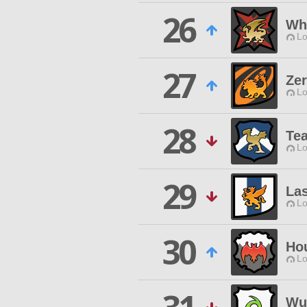
26
Whi
Lo
27
Zer
Lo
28
Te
Lo
29
La
Lo
30
Ho
Lo
Wut