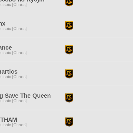
uisoix [Chaos]
nx
uisoix [Chaos]
ance
uisoix [Chaos]
artics
uisoix [Chaos]
g Save The Queen
uisoix [Chaos]
THAM
uisoix [Chaos]