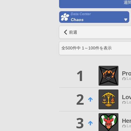
週
Data Center
Chaos
前週
全
500
件中
1
～
100
件を表示
1
Pro
Lo
2
Lov
Lo
3
Her
Lo