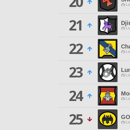
20
Lo
21
Dji
Lo
22
Ch
Lo
23
Lun
Lo
24
Mo
Lo
25
GO
Lo