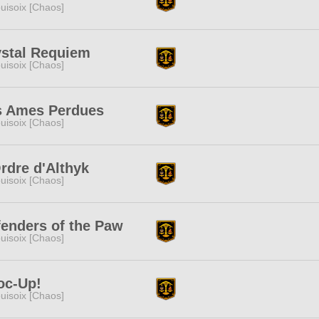
uisoix [Chaos]
ystal Requiem
uisoix [Chaos]
s Ames Perdues
uisoix [Chaos]
rdre d'Althyk
uisoix [Chaos]
enders of the Paw
uisoix [Chaos]
oc-Up!
uisoix [Chaos]