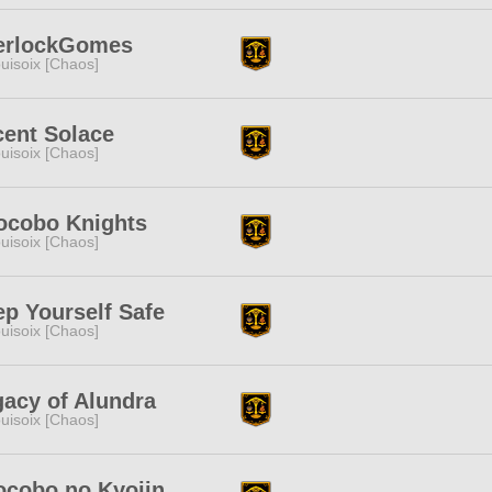
erlockGomes
uisoix [Chaos]
cent Solace
uisoix [Chaos]
ocobo Knights
uisoix [Chaos]
p Yourself Safe
uisoix [Chaos]
acy of Alundra
uisoix [Chaos]
ocobo no Kyojin