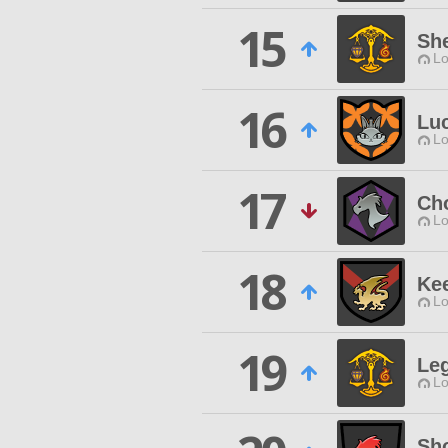
15
Sh
Lo
16
Lu
Lo
17
Ch
Lo
18
Kee
Lo
19
Leg
Lo
Sh