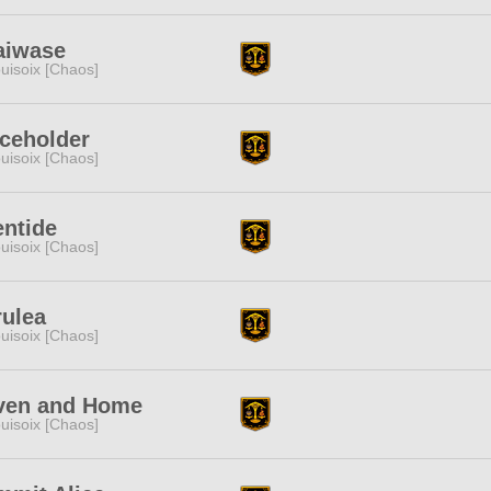
aiwase
uisoix [Chaos]
ceholder
uisoix [Chaos]
entide
uisoix [Chaos]
rulea
uisoix [Chaos]
ven and Home
uisoix [Chaos]