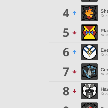
4
Sh
Lo
5
Pla
Lo
6
Ev
Lo
7
Ce
Lo
8
Ha
Lo