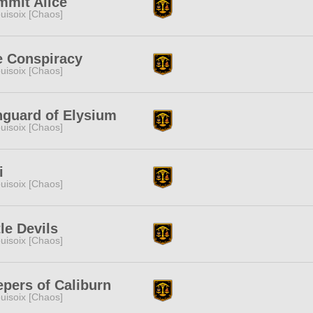
mmit Alice
uisoix [Chaos]
e Conspiracy
uisoix [Chaos]
nguard of Elysium
uisoix [Chaos]
i
uisoix [Chaos]
tle Devils
uisoix [Chaos]
pers of Caliburn
uisoix [Chaos]