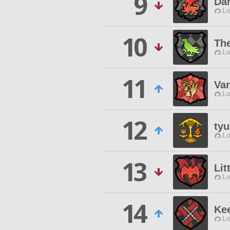
9
Da
Lo
10
Th
Lo
11
Va
Lo
12
tyu
Lo
13
Lit
Lo
14
Kee
Lo