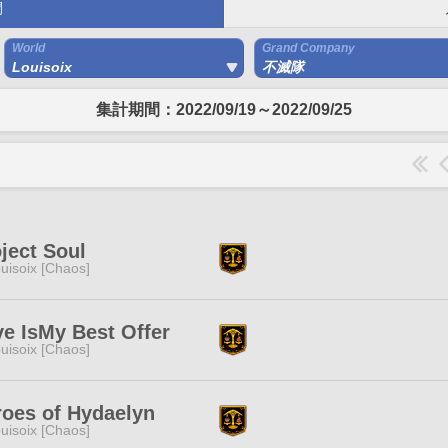
間
World
Grand Company
Louisoix
不滅隊
集計期間：2022/09/19～2022/09/25
ject Soul
uisoix [Chaos]
e IsMy Best Offer
uisoix [Chaos]
oes of Hydaelyn
uisoix [Chaos]