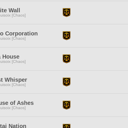
te Wall
uisoix [Chaos]
o Corporation
uisoix [Chaos]
a House
uisoix [Chaos]
st Whisper
uisoix [Chaos]
use of Ashes
uisoix [Chaos]
ai Nation