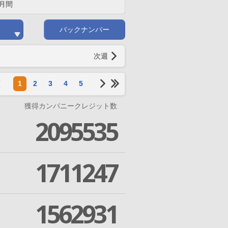
月間
バックナンバー
次週
1
2
3
4
5
獲得カンパニークレジット数
2095535
1711247
1562931