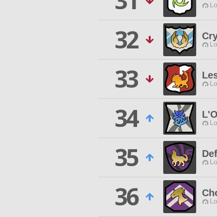
31
Lo
32
Cr
Lo
33
Le
Lo
34
L'O
Lo
35
Def
Lo
36
Ch
Lo