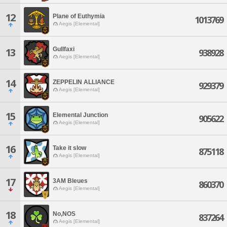
12
Plane of Euthymia
1013769
Aegis [Elemental]
Gullfaxi
13
938928
Aegis [Elemental]
14
ZEPPELIN ALLIANCE
929379
Aegis [Elemental]
15
Elemental Junction
905622
Aegis [Elemental]
16
Take it slow
875118
Aegis [Elemental]
17
3AM Bleues
860370
Aegis [Elemental]
18
No,NOS
837264
Aegis [Elemental]