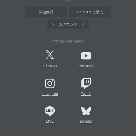
関連商品
e-STOREで購入
ゲームダウンロード
Official Information
/
X
News
YouTube
Instagram
Twitch
LINE
Bluesky