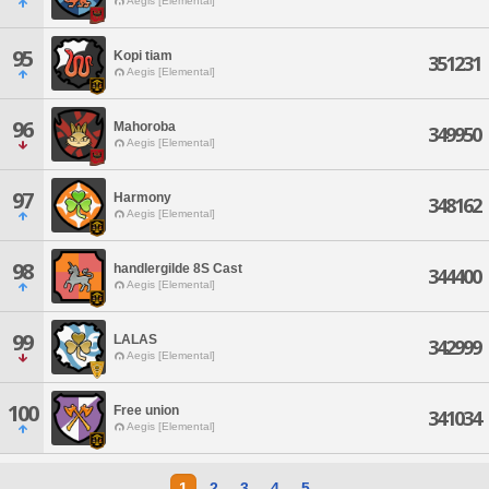
Aegis [Elemental]
95
Kopi tiam
351231
Aegis [Elemental]
96
Mahoroba
349950
Aegis [Elemental]
97
Harmony
348162
Aegis [Elemental]
98
handlergilde 8S Cast
344400
Aegis [Elemental]
99
LALAS
342999
Aegis [Elemental]
100
Free union
341034
Aegis [Elemental]
1
2
3
4
5