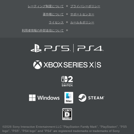
レーティング制度について
プライバシーポリシー
著作権について
サポートセンター
ライセンス
ルール＆ポリシー
利用者情報の外部送信について
©2026 Sony Interactive Entertainment LLC."PlayStation Family Mark", "PlayStation", "PS5
logo", "PS5", "PS4 logo" and "PS4" are registered trademarks or trademarks of Sony