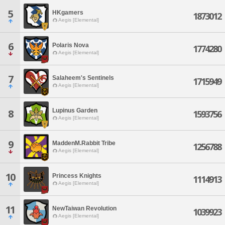
5
HKgamers
1873012
Aegis [Elemental]
6
Polaris Nova
1774280
Aegis [Elemental]
7
Salaheem's Sentinels
1715949
Aegis [Elemental]
Lupinus Garden
8
1593756
Aegis [Elemental]
9
MaddenM.Rabbit Tribe
1256788
Aegis [Elemental]
10
Princess Knights
1114913
Aegis [Elemental]
11
NewTaiwan Revolution
1039923
Aegis [Elemental]