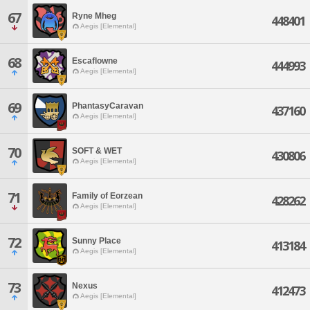
67
Ryne Mheg
448401
Aegis [Elemental]
68
Escaflowne
444993
Aegis [Elemental]
69
PhantasyCaravan
437160
Aegis [Elemental]
70
SOFT & WET
430806
Aegis [Elemental]
71
Family of Eorzean
428262
Aegis [Elemental]
72
Sunny Place
413184
Aegis [Elemental]
73
Nexus
412473
Aegis [Elemental]