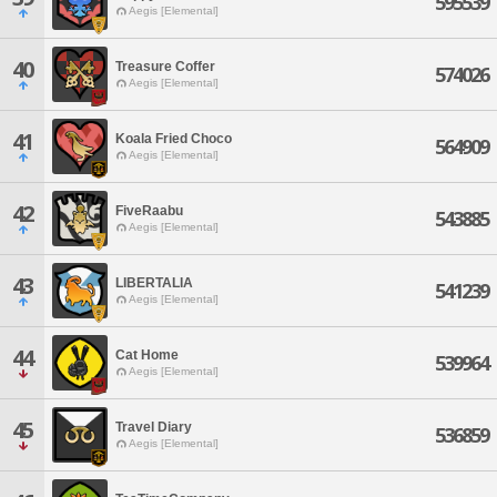
595539
Aegis [Elemental]
40
Treasure Coffer
574026
Aegis [Elemental]
41
Koala Fried Choco
564909
Aegis [Elemental]
42
FiveRaabu
543885
Aegis [Elemental]
43
LIBERTALIA
541239
Aegis [Elemental]
44
Cat Home
539964
Aegis [Elemental]
45
Travel Diary
536859
Aegis [Elemental]