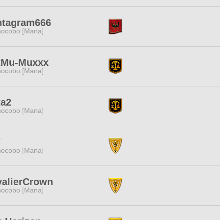
ntagram666
ocobo [Mana]
xMu-Muxxx
ocobo [Mana]
ta2
ocobo [Mana]
7
ocobo [Mana]
valierCrown
ocobo [Mana]