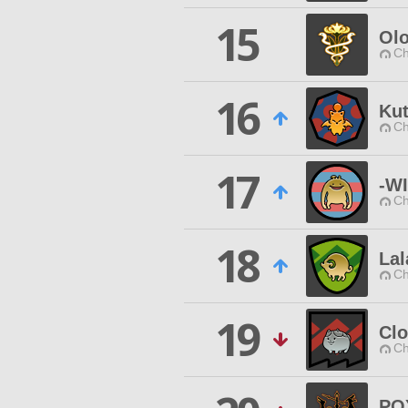
15
Olo
Ch
16
Ku
Ch
17
-W
Ch
18
Lal
Ch
19
Cl
Ch
PO