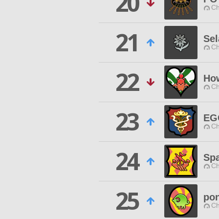
20
Ch
21
Sel
Ch
22
How
Ch
23
EG
Ch
24
Spa
Ch
25
pon
Ch