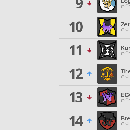
9
Log
Ch
10
Zer
Ch
11
Ku
Ch
12
Th
Ch
13
EG
Ch
14
Br
Ch