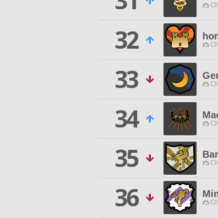
31
Ch
32
ho
Ch
33
Gen
Ch
34
Mac
Ch
35
Bar
Ch
36
Mim
Ch