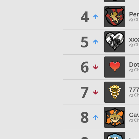
4
Pe
Ch
5
xx
Ch
6
Do
Ch
7
77
Ch
8
Ca
Ch