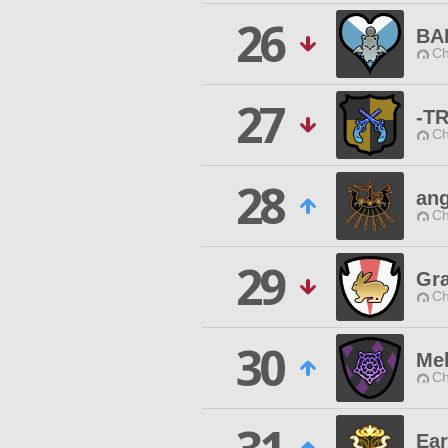
26
BA
Ch
27
-T
Ch
28
an
Ch
29
Gr
Ch
30
Mel
Ch
Ea