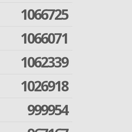
1066725
1066071
1062339
1026918
999954