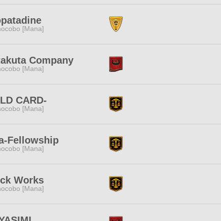
patadine
ocobo [Mana]
takuta Company
ocobo [Mana]
ILD CARD-
ocobo [Mana]
a-Fellowship
ocobo [Mana]
ock Works
ocobo [Mana]
YASIMI