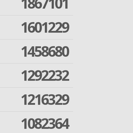
1867101
1601229
1458680
1292232
1216329
1082364