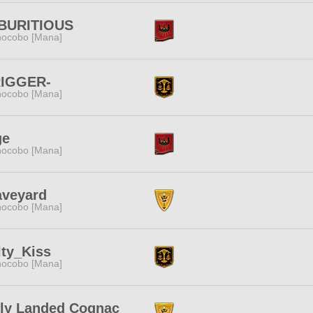
BURITIOUS
ocobo [Mana]
RIGGER-
ocobo [Mana]
ge
ocobo [Mana]
aveyard
ocobo [Mana]
ty_Kiss
ocobo [Mana]
rly Landed Cognac