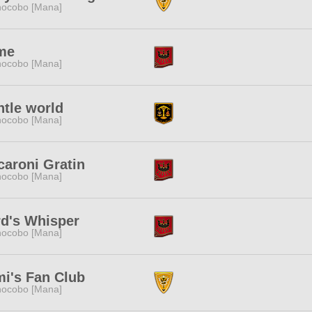
ocobo [Mana]
me
ocobo [Mana]
tle world
ocobo [Mana]
aroni Gratin
ocobo [Mana]
d's Whisper
ocobo [Mana]
i's Fan Club
ocobo [Mana]