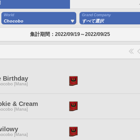
間
World
Grand Company
Chocobo
すべて選択
集計期間：2022/09/19～2022/09/25
 Birthday
ocobo [Mana]
okie & Cream
ocobo [Mana]
wilowy
ocobo [Mana]