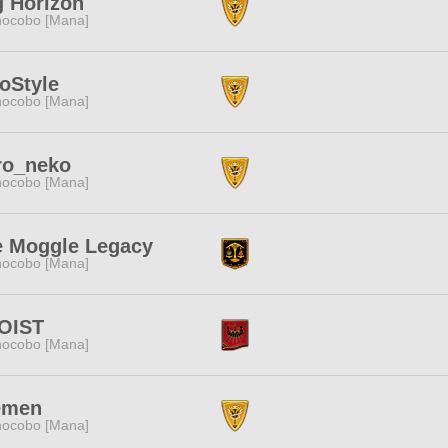
 Horizon
ocobo [Mana]
oStyle
ocobo [Mana]
ro_neko
ocobo [Mana]
e Moggle Legacy
ocobo [Mana]
OIST
ocobo [Mana]
emen
ocobo [Mana]