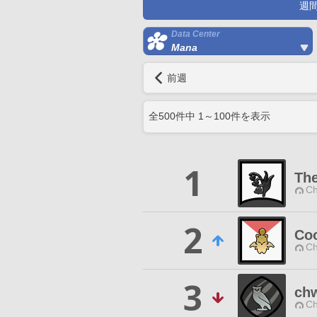
週
Data Center
Mana
前週
全
500
件中
1
～
100
件を表示
1
The
Ch
2
Co
Ch
3
ch
Ch