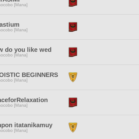
ocobo [Mana]
astium
ocobo [Mana]
 do you like wed
ocobo [Mana]
OISTIC BEGINNERS
ocobo [Mana]
ceforRelaxation
ocobo [Mana]
pon itatanikamuy
ocobo [Mana]