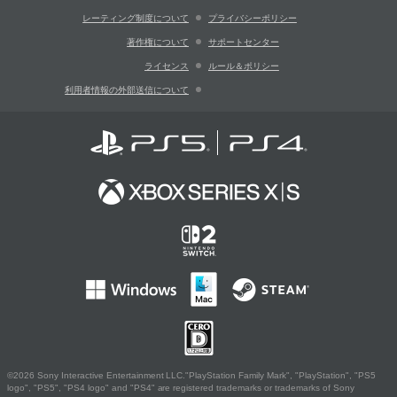
レーティング制度について
プライバシーポリシー
著作権について
サポートセンター
ライセンス
ルール＆ポリシー
利用者情報の外部送信について
©2026 Sony Interactive Entertainment LLC."PlayStation Family Mark", "PlayStation", "PS5
logo", "PS5", "PS4 logo" and "PS4" are registered trademarks or trademarks of Sony