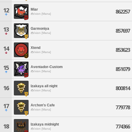
12
Miar
862257
Ixion [Mana]
13
Garmoniya
857697
Ixion [Mana]
14
Xtend
853623
Ixion [Mana]
15
Aventador-Custom
851079
Ixion [Mana]
Izakaya all night
16
800814
Ixion [Mana]
17
Archon's Cafe
779778
Ixion [Mana]
Izakaya midnight
18
774366
Ixion [Mana]