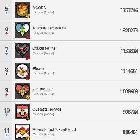
5
ACORN
1353246
Ixion [Mana]
6
Tabekko Doubutsu
1320273
Ixion [Mana]
7
OtakuHotline
1132824
Ixion [Mana]
8
Elnath
1114661
Ixion [Mana]
9
lala familiar
1008609
Ixion [Mana]
10
Custard Terrace
908724
Ixion [Mana]
11
Mamu seachickenBread
886461
Ixion [Mana]