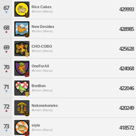
67
Rice Cakes
429993
Ixion [Mana]
68
New Desides
428985
Ixion [Mana]
69
CHO-COBO
425628
Ixion [Mana]
70
OneForAll
424068
Ixion [Mana]
71
BonBon
422046
Ixion [Mana]
72
Nekonekoneko
420249
Ixion [Mana]
73
style
418572
Ixion [Mana]