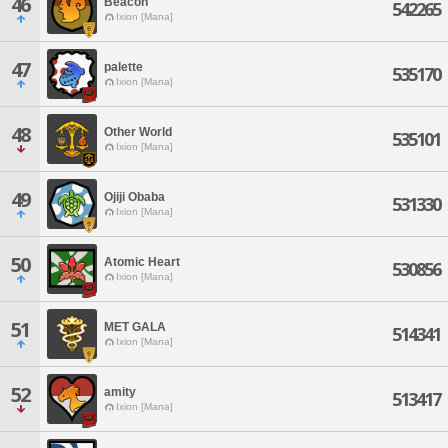
46
Beacon
542265
Ixion [Mana]
47
palette
535170
Ixion [Mana]
48
Other World
535101
Ixion [Mana]
49
Ojiji Obaba
531330
Ixion [Mana]
50
Atomic Heart
530856
Ixion [Mana]
51
MET GALA
514341
Ixion [Mana]
52
amity
513417
Ixion [Mana]