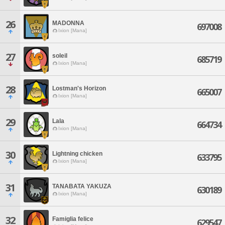
26
MADONNA
697008
Ixion [Mana]
27
soleil
685719
Ixion [Mana]
28
Lostman's Horizon
665007
Ixion [Mana]
29
Lala
664734
Ixion [Mana]
30
Lightning chicken
633795
Ixion [Mana]
31
TANABATA YAKUZA
630189
Ixion [Mana]
32
Famiglia felice
629547