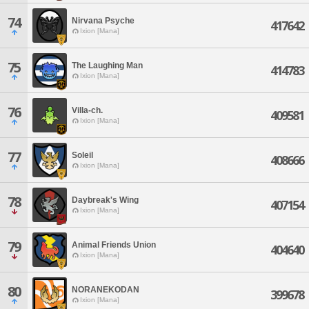
74
Nirvana Psyche
417642
Ixion [Mana]
75
The Laughing Man
414783
Ixion [Mana]
76
Villa-ch.
409581
Ixion [Mana]
77
Soleil
408666
Ixion [Mana]
78
Daybreak's Wing
407154
Ixion [Mana]
79
Animal Friends Union
404640
Ixion [Mana]
80
NORANEKODAN
399678
Ixion [Mana]