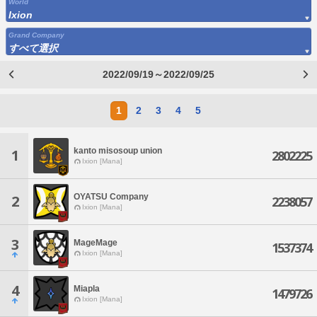
World
Ixion
Grand Company
すべて選択
2022/09/19～2022/09/25
1
2
3
4
5
kanto misosoup union
1
2802225
Ixion [Mana]
OYATSU Company
2
2238057
Ixion [Mana]
3
MageMage
1537374
Ixion [Mana]
4
Miapla
1479726
Ixion [Mana]