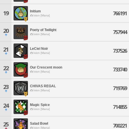
Initium
19
766191
Ixion [Mana]
20
Poety of Twilight
757944
Ixion [Mana]
21
LeCiel Noir
737526
Ixion [Mana]
22
Our Crescent moon
733740
Ixion [Mana]
23
CHIVAS REGAL
719769
Ixion [Mana]
24
Magic Spice
714855
Ixion [Mana]
25
Salad Bowl
700221
Ixion [Mana]