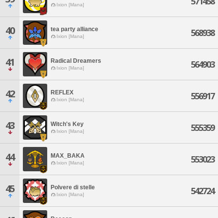
571458
Ixion [Mana]
40
tea party alliance
568938
Ixion [Mana]
41
Radical Dreamers
564903
Ixion [Mana]
42
REFLEX
556917
Ixion [Mana]
43
Witch's Key
555359
Ixion [Mana]
44
MAX_BAKA
553023
Ixion [Mana]
45
Polvere di stelle
542724
Ixion [Mana]