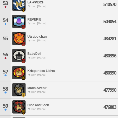
53
LA-PPISCH
510570
Ixion [Mana]
54
REVERIE
504054
Ixion [Mana]
Utsubo-chan
55
484281
Ixion [Mana]
56
BabyDoll
480396
Ixion [Mana]
57
Krieger des Lichts
480390
Ixion [Mana]
58
Matin-Avenir
477990
Ixion [Mana]
59
Hide and Seek
476883
Ixion [Mana]