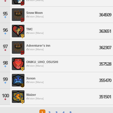
Ixion [Mana]
95
Snow Moon
364509
Ixion [Mana]
96
TMC
363651
Ixion [Mana]
97
Adventurer's inn
362307
Ixion [Mana]
98
ONIKU_UHO_OSUSHI
357528
Ixion [Mana]
99
Xenon
355470
Ixion [Mana]
100
Walzer
351501
Ixion [Mana]
1
2
3
4
5