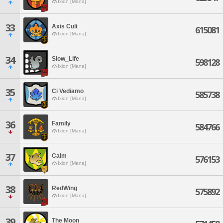
Ixion [Mana]
33
Axis Cult
615081
Ixion [Mana]
34
Slow_Life
598128
Ixion [Mana]
35
Ci Vediamo
585738
Ixion [Mana]
36
Family
584766
Ixion [Mana]
37
Calm
576153
Ixion [Mana]
38
RedWing
575892
Ixion [Mana]
39
The Moon