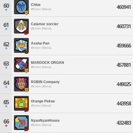
60
Chloe
460941
Ixion [Mana]
61
Calamar sorcier
460731
Ixion [Mana]
62
Asaha Pan
459666
Ixion [Mana]
63
MARDOCK ORGAN
457881
Ixion [Mana]
64
ROBIN Company
449025
Ixion [Mana]
65
Orange Pekoe
443958
Ixion [Mana]
66
NyanNyanHouse
432483
Ixion [Mana]