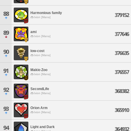
88
Harmonious family
379152
Ixion [Mana]
89
ami
377646
Ixion [Mana]
90
low-cost
376635
Ixion [Mana]
91
Makio Zoo
376557
Ixion [Mana]
92
SecondLife
368382
Ixion [Mana]
93
Orion Arm
365910
Ixion [Mana]
94
Light and Dark
364932