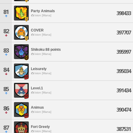
81
Party Animals
398433
Ixion [Mana]
82
COVER
397707
Ixion [Mana]
83
Shikoku 88 points
395997
Ixion [Mana]
84
Leisurely
395034
Ixion [Mana]
85
Level.1
391434
Ixion [Mana]
86
Animus
390474
Ixion [Mana]
87
Fort Greely
387531
Ixion [Mana]