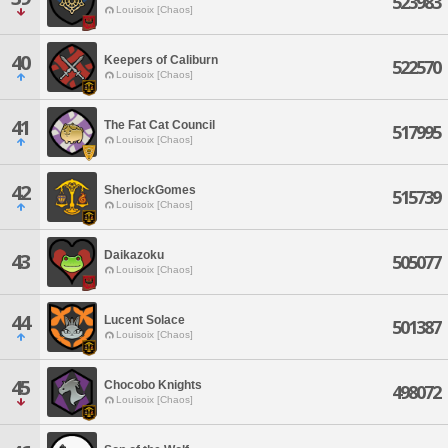
523983
Louisoix [Chaos]
40
Keepers of Caliburn
522570
Louisoix [Chaos]
41
The Fat Cat Council
517995
Louisoix [Chaos]
42
SherlockGomes
515739
Louisoix [Chaos]
Daikazoku
43
505077
Louisoix [Chaos]
44
Lucent Solace
501387
Louisoix [Chaos]
45
Chocobo Knights
498072
Louisoix [Chaos]