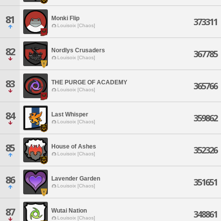
81
Monki Flip
373311
Louisoix [Chaos]
82
Nordlys Crusaders
367785
Louisoix [Chaos]
83
THE PURGE OF ACADEMY
365766
Louisoix [Chaos]
84
Last Whisper
359862
Louisoix [Chaos]
85
House of Ashes
352326
Louisoix [Chaos]
86
Lavender Garden
351651
Louisoix [Chaos]
87
Wutai Nation
348861
Louisoix [Chaos]