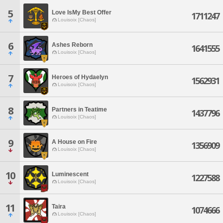
5
Love IsMy Best Offer
1711247
Louisoix [Chaos]
6
Ashes Reborn
1641555
Louisoix [Chaos]
7
Heroes of Hydaelyn
1562931
Louisoix [Chaos]
8
Partners in Teatime
1437796
Louisoix [Chaos]
9
A House on Fire
1356909
Louisoix [Chaos]
10
Luminescent
1227588
Louisoix [Chaos]
11
Taira
1074666
Louisoix [Chaos]