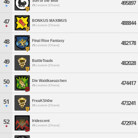
46
Son of the Wolf
495897
Louisoix [Chaos]
47
BONKUS MAXIMUS
488844
Louisoix [Chaos]
48
Final Rise Fantasy
482178
Louisoix [Chaos]
49
BattleToads
482028
Louisoix [Chaos]
50
Die Waldkaeuzchen
474417
Louisoix [Chaos]
51
FreaKSh0w
473241
Louisoix [Chaos]
52
Iridescent
472974
Louisoix [Chaos]