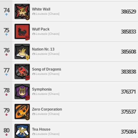
74
White Wall
386529
Louisoix [Chaos]
75
Wulf Pack
385833
Louisoix [Chaos]
76
Nation Nr. 13
385608
Louisoix [Chaos]
77
Song of Dragons
383838
Louisoix [Chaos]
78
Symphonia
376371
Louisoix [Chaos]
79
Zero Corporation
375537
Louisoix [Chaos]
80
Tea House
375084
Louisoix [Chaos]