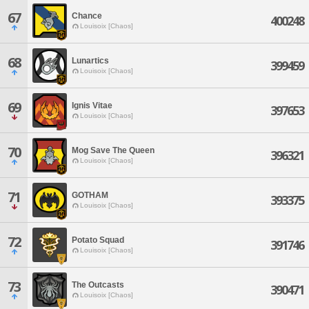
67
Chance
400248
Louisoix [Chaos]
68
Lunartics
399459
Louisoix [Chaos]
69
Ignis Vitae
397653
Louisoix [Chaos]
70
Mog Save The Queen
396321
Louisoix [Chaos]
71
GOTHAM
393375
Louisoix [Chaos]
72
Potato Squad
391746
Louisoix [Chaos]
73
The Outcasts
390471
Louisoix [Chaos]