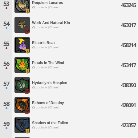
53
Requiem Lunares
463245
Louisoix [Chaos]
54
Work And Natural Kin
463017
Louisoix [Chaos]
55
Electric Boat
458214
Louisoix [Chaos]
56
Petals In The Wind
453417
Louisoix [Chaos]
57
Hydaelyn's Hospice
438390
Louisoix [Chaos]
58
Echoes of Destiny
428091
Louisoix [Chaos]
59
Shadow of the Fallen
423357
Louisoix [Chaos]