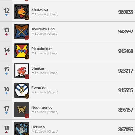
12
Shaiwase
969033
Louisoix [Chaos]
13
Twilight's End
948597
Louisoix [Chaos]
14
Placeholder
945468
Louisoix [Chaos]
15
Shaikan
923217
Louisoix [Chaos]
16
Eventide
915555
Louisoix [Chaos]
17
Resurgence
896157
Louisoix [Chaos]
18
Cerulea
867855
Louisoix [Chaos]