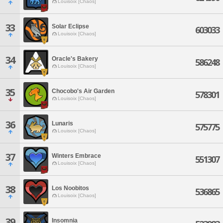
Louisoix [Chaos]
33
Solar Eclipse
603033
Louisoix [Chaos]
34
Oracle's Bakery
586248
Louisoix [Chaos]
35
Chocobo's Air Garden
578301
Louisoix [Chaos]
36
Lunaris
575775
Louisoix [Chaos]
37
Winters Embrace
551307
Louisoix [Chaos]
38
Los Noobitos
536865
Louisoix [Chaos]
39
Insomnia