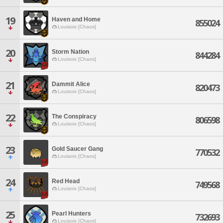
19
Haven and Home
855024
Louisoix [Chaos]
20
Storm Nation
844284
Louisoix [Chaos]
21
Dammit Alice
820473
Louisoix [Chaos]
22
The Conspiracy
806598
Louisoix [Chaos]
23
Gold Saucer Gang
770532
Louisoix [Chaos]
24
Red Head
749568
Louisoix [Chaos]
25
Pearl Hunters
732693
Louisoix [Chaos]