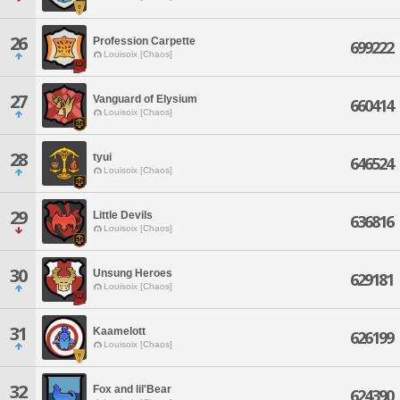
26
Profession Carpette
699222
Louisoix [Chaos]
27
Vanguard of Elysium
660414
Louisoix [Chaos]
28
tyui
646524
Louisoix [Chaos]
29
Little Devils
636816
Louisoix [Chaos]
30
Unsung Heroes
629181
Louisoix [Chaos]
31
Kaamelott
626199
Louisoix [Chaos]
32
Fox and lil'Bear
624390