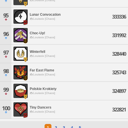
Louisoix [Chaos]
95
Lunar Convocation
333336
Louisoix [Chaos]
96
Choc-Up!
331992
Louisoix [Chaos]
97
Winterfell
328440
Louisoix [Chaos]
98
Far East Flame
325743
Louisoix [Chaos]
99
Polskie Krokiety
324897
Louisoix [Chaos]
100
Tiny Dancers
322821
Louisoix [Chaos]
1
2
3
4
5