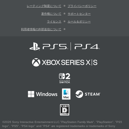
レーティング制度について
プライバシーポリシー
著作権について
サポートセンター
ライセンス
ルール＆ポリシー
利用者情報の外部送信について
©2026 Sony Interactive Entertainment LLC."PlayStation Family Mark", "PlayStation", "PS5
logo", "PS5", "PS4 logo" and "PS4" are registered trademarks or trademarks of Sony