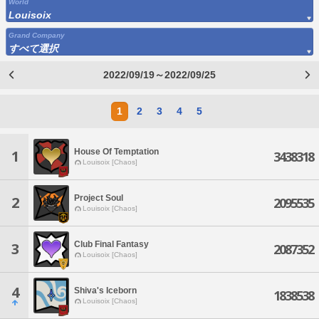
World
Louisoix
Grand Company
すべて選択
2022/09/19～2022/09/25
1
2
3
4
5
House Of Temptation
1
3438318
Louisoix [Chaos]
Project Soul
2
2095535
Louisoix [Chaos]
Club Final Fantasy
3
2087352
Louisoix [Chaos]
4
Shiva's Iceborn
1838538
Louisoix [Chaos]