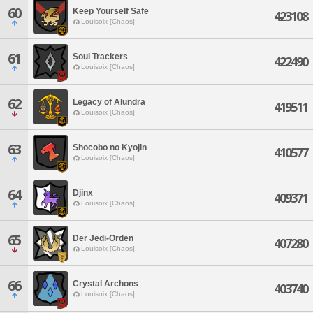
60
Keep Yourself Safe
423108
Louisoix [Chaos]
61
Soul Trackers
422490
Louisoix [Chaos]
62
Legacy of Alundra
419511
Louisoix [Chaos]
63
Shocobo no Kyojin
410577
Louisoix [Chaos]
64
Djinx
409371
Louisoix [Chaos]
65
Der Jedi-Orden
407280
Louisoix [Chaos]
66
Crystal Archons
403740
Louisoix [Chaos]