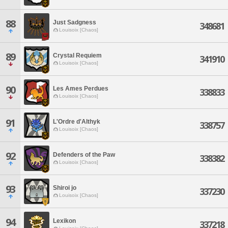
88
Just Sadgness
348681
Louisoix [Chaos]
89
Crystal Requiem
341910
Louisoix [Chaos]
90
Les Ames Perdues
338833
Louisoix [Chaos]
91
L'Ordre d'Althyk
338757
Louisoix [Chaos]
92
Defenders of the Paw
338382
Louisoix [Chaos]
93
Shiroi jo
337230
Louisoix [Chaos]
94
Lexikon
337218