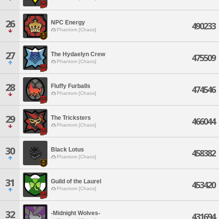
26
NPC Energy
490233
Phantom [Chaos]
27
The Hydaelyn Crew
475509
Phantom [Chaos]
28
Fluffy Furballs
474546
Phantom [Chaos]
29
The Tricksters
466044
Phantom [Chaos]
30
Black Lotus
458382
Phantom [Chaos]
31
Guild of the Laurel
453420
Phantom [Chaos]
32
-Midnight Wolves-
431694