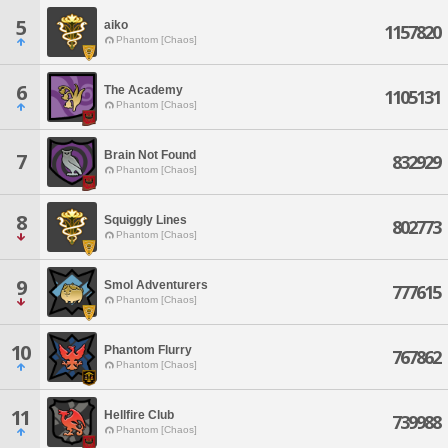
5
aiko
1157820
Phantom [Chaos]
6
The Academy
1105131
Phantom [Chaos]
Brain Not Found
7
832929
Phantom [Chaos]
8
Squiggly Lines
802773
Phantom [Chaos]
9
Smol Adventurers
777615
Phantom [Chaos]
10
Phantom Flurry
767862
Phantom [Chaos]
11
Hellfire Club
739988
Phantom [Chaos]