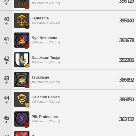
396129
Phantom [Chaos]
40
Fantasma
395040
Phantom [Chaos]
41
Nya Nekomata
393678
Phantom [Chaos]
42
Kaaoksen Tuojat
392205
Phantom [Chaos]
43
Tsukihime
386892
Phantom [Chaos]
44
Calamity Ponies
386850
Phantom [Chaos]
45
Pilk Professors
363132
Phantom [Chaos]