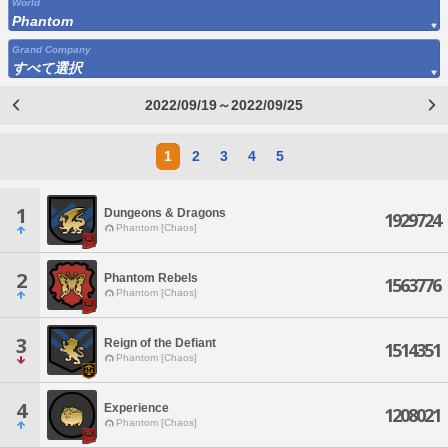
World
Phantom
Grand Company
すべて選択
2022/09/19～2022/09/25
1
2
3
4
5
1
Dungeons & Dragons
1929724
Phantom [Chaos]
2
Phantom Rebels
1563776
Phantom [Chaos]
3
Reign of the Defiant
1514351
Phantom [Chaos]
4
Experience
1208021
Phantom [Chaos]