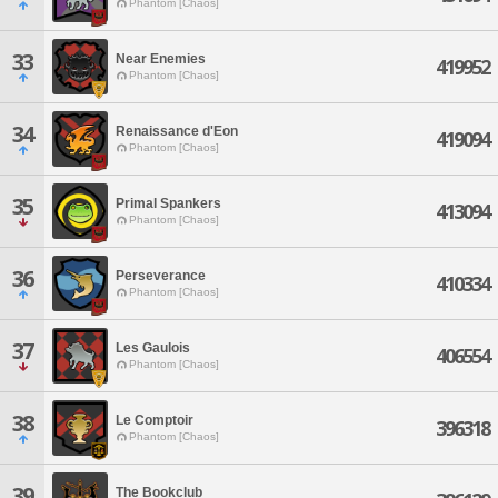
Phantom [Chaos]
33
Near Enemies
419952
Phantom [Chaos]
34
Renaissance d'Eon
419094
Phantom [Chaos]
35
Primal Spankers
413094
Phantom [Chaos]
36
Perseverance
410334
Phantom [Chaos]
37
Les Gaulois
406554
Phantom [Chaos]
38
Le Comptoir
396318
Phantom [Chaos]
39
The Bookclub