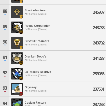
88
Shadowhunters
245937
Phantom [Chaos]
89
Rogue Corporation
243738
Phantom [Chaos]
90
Blissful Dreamers
243702
Phantom [Chaos]
91
Drunken Dodo's
241287
Phantom [Chaos]
92
Le Radeau Belgrive
239055
Phantom [Chaos]
93
Odyssey
237531
Phantom [Chaos]
94
Copium Factory
237258