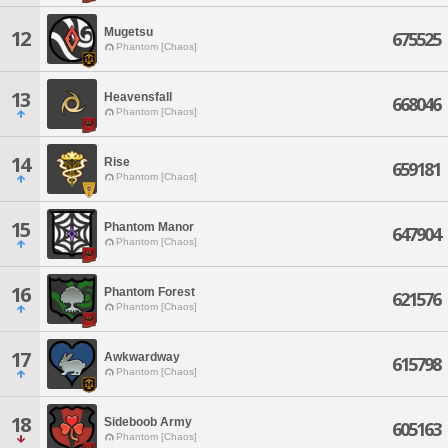
Mugetsu
12
675525
Phantom [Chaos]
13
Heavensfall
668046
Phantom [Chaos]
14
Rise
659181
Phantom [Chaos]
15
Phantom Manor
647904
Phantom [Chaos]
16
Phantom Forest
621576
Phantom [Chaos]
17
Awkwardway
615798
Phantom [Chaos]
18
Sideboob Army
605163
Phantom [Chaos]