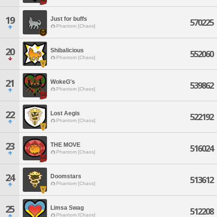
19
Just for buffs
570225
Phantom [Chaos]
20
Shibalicious
552060
Phantom [Chaos]
21
WokeG's
539862
Phantom [Chaos]
22
Lost Aegis
522192
Phantom [Chaos]
23
THE MOVE
516024
Phantom [Chaos]
24
Doomstars
513612
Phantom [Chaos]
25
Limsa Swag
512208
Phantom [Chaos]