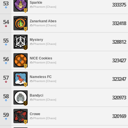
53
Sparkle
333375
Phantom [Chaos]
54
Zanarkand Abes
332418
Phantom [Chaos]
55
Mystery
328812
Phantom [Chaos]
56
NICE Cookies
323427
Phantom [Chaos]
57
Nameless FC
323247
Phantom [Chaos]
58
Bandyci
320973
Phantom [Chaos]
59
Crowe
320169
Phantom [Chaos]