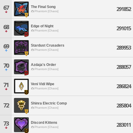
67
The Final Song
291852
Phantom [Chaos]
68
Edge of Night
291015
Phantom [Chaos]
69
Stardust Crusaders
289953
Phantom [Chaos]
70
Azdaja's Order
288057
Phantom [Chaos]
71
Veni Vidi Wipe
286824
Phantom [Chaos]
Shinra Electric Comp
72
285804
Phantom [Chaos]
73
Discord Kittens
283011
Phantom [Chaos]