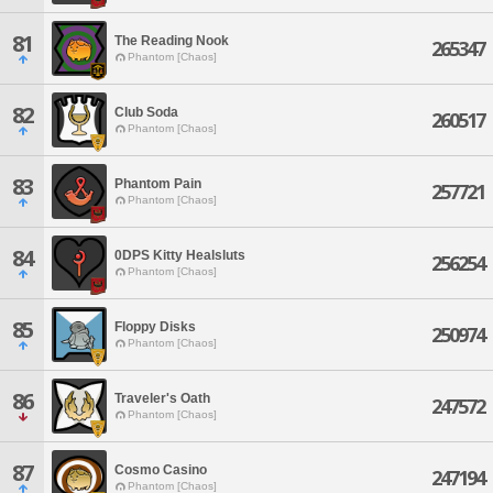
81
The Reading Nook
265347
Phantom [Chaos]
82
Club Soda
260517
Phantom [Chaos]
83
Phantom Pain
257721
Phantom [Chaos]
84
0DPS Kitty Healsluts
256254
Phantom [Chaos]
85
Floppy Disks
250974
Phantom [Chaos]
86
Traveler's Oath
247572
Phantom [Chaos]
87
Cosmo Casino
247194
Phantom [Chaos]