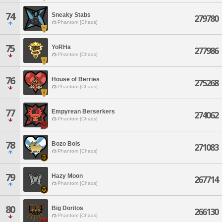
74
Sneaky Stabs
279780
Phantom [Chaos]
75
YoRHa
277986
Phantom [Chaos]
76
House of Berries
275268
Phantom [Chaos]
77
Empyrean Berserkers
274062
Phantom [Chaos]
78
Bozo Bois
271083
Phantom [Chaos]
79
Hazy Moon
267714
Phantom [Chaos]
80
Big Doritos
266130
Phantom [Chaos]