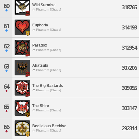
60
Wild Surmise
318765
Phantom [Chaos]
61
Euphoria
314193
Phantom [Chaos]
62
Paradox
312954
Phantom [Chaos]
63
Akatsuki
307206
Phantom [Chaos]
64
The Big Bastards
305955
Phantom [Chaos]
65
The Shire
303147
Phantom [Chaos]
66
Beelicious Beehive
292314
Phantom [Chaos]