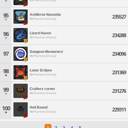
Phantom [Chaos]
95
Astilleros Navantia
235527
Phantom [Chaos]
96
Lizard Haven
234288
Phantom [Chaos]
Dungeon Meowsters
97
234096
Phantom [Chaos]
98
Lunar Eclipse
231369
Phantom [Chaos]
99
Crafters corner
231276
Phantom [Chaos]
100
Hell Bound
229311
Phantom [Chaos]
1
2
3
4
5