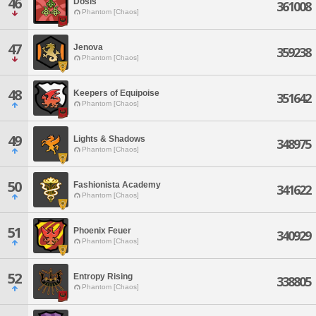
46
Dosis
361008
Phantom [Chaos]
47
Jenova
359238
Phantom [Chaos]
48
Keepers of Equipoise
351642
Phantom [Chaos]
49
Lights & Shadows
348975
Phantom [Chaos]
50
Fashionista Academy
341622
Phantom [Chaos]
51
Phoenix Feuer
340929
Phantom [Chaos]
52
Entropy Rising
338805
Phantom [Chaos]