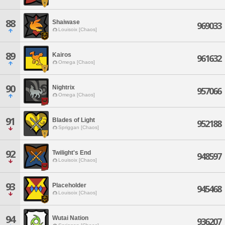
88
Shaiwase
969033
Louisoix [Chaos]
89
Kairos
961632
Omega [Chaos]
90
Nightrix
957066
Omega [Chaos]
91
Blades of Light
952188
Spriggan [Chaos]
92
Twilight's End
948597
Louisoix [Chaos]
93
Placeholder
945468
Louisoix [Chaos]
94
Wutai Nation
936207