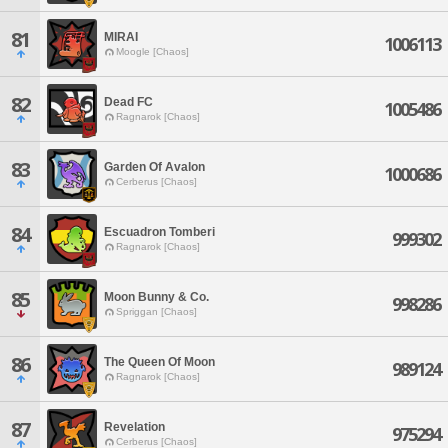
81
MIRAI
1006113
Moogle [Chaos]
82
Dead FC
1005486
Ragnarok [Chaos]
83
Garden Of Avalon
1000686
Cerberus [Chaos]
84
Escuadron Tomberi
999302
Ragnarok [Chaos]
85
Moon Bunny & Co.
998286
Spriggan [Chaos]
86
The Queen Of Moon
989124
Ragnarok [Chaos]
87
Revelation
975294
Cerberus [Chaos]