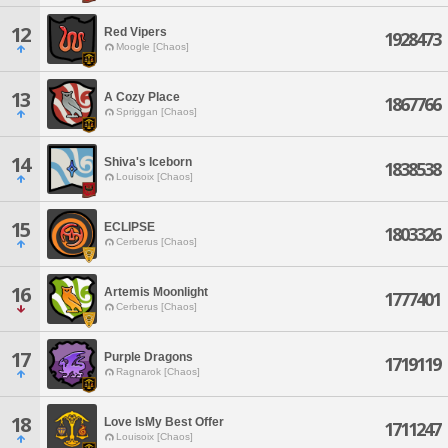
12
Red Vipers
1928473
Moogle [Chaos]
13
A Cozy Place
1867766
Spriggan [Chaos]
14
Shiva's Iceborn
1838538
Louisoix [Chaos]
15
ECLIPSE
1803326
Cerberus [Chaos]
16
Artemis Moonlight
1777401
Cerberus [Chaos]
17
Purple Dragons
1719119
Ragnarok [Chaos]
18
Love IsMy Best Offer
1711247
Louisoix [Chaos]