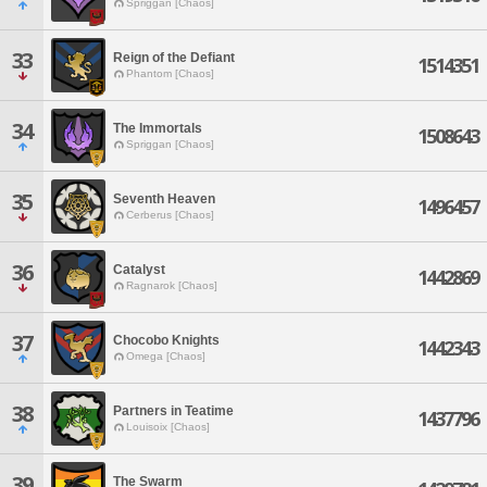
Spriggan [Chaos]
33
Reign of the Defiant
1514351
Phantom [Chaos]
34
The Immortals
1508643
Spriggan [Chaos]
35
Seventh Heaven
1496457
Cerberus [Chaos]
36
Catalyst
1442869
Ragnarok [Chaos]
37
Chocobo Knights
1442343
Omega [Chaos]
38
Partners in Teatime
1437796
Louisoix [Chaos]
39
The Swarm