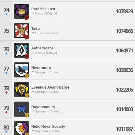
74
Paradise Lost
1078929
Omega [Chaos]
Taira
75
1074666
Louisoix [Chaos]
76
Aetherscape
1064971
Omega [Chaos]
77
Nevermore
1038036
Spriggan [Chaos]
78
Eventide Avant-Garde
1022205
Spriggan [Chaos]
79
Daydreamers
1014000
Spriggan [Chaos]
80
Neko Royal Society
1011087
Ragnarok [Chaos]