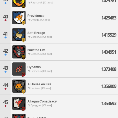
1429781
Ragnarok [Chaos]
40
Providence
1423483
Omega [Chaos]
41
Soft Enrage
1415529
Cerberus [Chaos]
42
Isolated Life
1404951
Cerberus [Chaos]
43
Dynamis
1373408
Cerberus [Chaos]
44
A House on Fire
1356909
Louisoix [Chaos]
45
Allagan Conspiracy
1353693
Spriggan [Chaos]