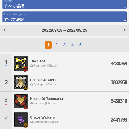
World
すべて選択
Grand Company
すべて選択
2022/09/19～2022/09/25
1
2
3
4
5
1
The Cage
4480269
Ragnarok [Chaos]
Chaos Crawlers
2
3802958
Spriggan [Chaos]
3
House Of Temptation
3438318
Louisoix [Chaos]
4
Chaos Walkers
2441793
Sagittarius [Chaos]