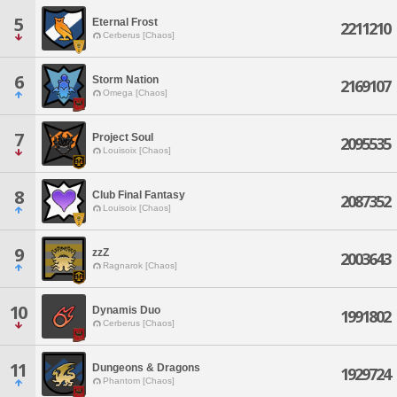
5
Eternal Frost
2211210
Cerberus [Chaos]
6
Storm Nation
2169107
Omega [Chaos]
7
Project Soul
2095535
Louisoix [Chaos]
8
Club Final Fantasy
2087352
Louisoix [Chaos]
9
zzZ
2003643
Ragnarok [Chaos]
10
Dynamis Duo
1991802
Cerberus [Chaos]
11
Dungeons & Dragons
1929724
Phantom [Chaos]