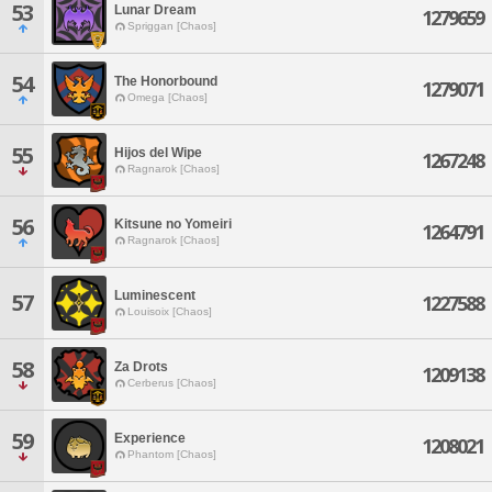
53
Lunar Dream
1279659
Spriggan [Chaos]
54
The Honorbound
1279071
Omega [Chaos]
55
Hijos del Wipe
1267248
Ragnarok [Chaos]
56
Kitsune no Yomeiri
1264791
Ragnarok [Chaos]
Luminescent
57
1227588
Louisoix [Chaos]
58
Za Drots
1209138
Cerberus [Chaos]
59
Experience
1208021
Phantom [Chaos]