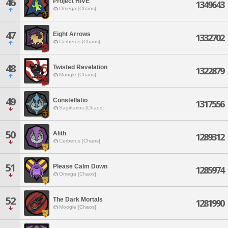
46
Project HIVE
1349643
Omega [Chaos]
47
Eight Arrows
1332702
Cerberus [Chaos]
48
Twisted Revelation
1322879
Moogle [Chaos]
49
Constellatio
1317556
Sagittarius [Chaos]
50
Alith
1289312
Cerberus [Chaos]
51
Please Calm Down
1285974
Omega [Chaos]
52
The Dark Mortals
1281990
Moogle [Chaos]