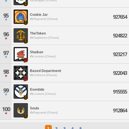
Spriggan [Chaos]
95
Cookie Jar
927654
Ragnarok [Chaos]
96
TheToken
924822
Sagittarius [Chaos]
97
Shaikan
923217
Louisoix [Chaos]
98
Based Department
922043
Cerberus [Chaos]
99
Eventide
915555
Louisoix [Chaos]
100
Souls
912864
Ragnarok [Chaos]
1
2
3
4
5