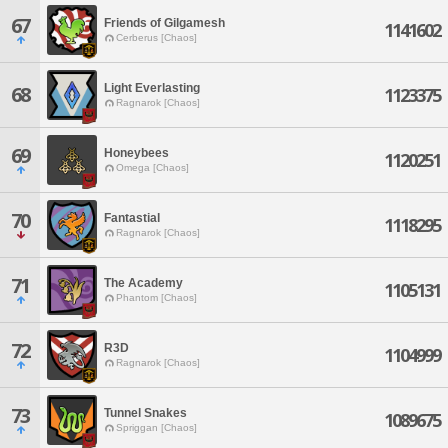
67
Friends of Gilgamesh
1141602
Cerberus [Chaos]
Light Everlasting
68
1123375
Ragnarok [Chaos]
69
Honeybees
1120251
Omega [Chaos]
70
Fantastial
1118295
Ragnarok [Chaos]
71
The Academy
1105131
Phantom [Chaos]
72
R3D
1104999
Ragnarok [Chaos]
73
Tunnel Snakes
1089675
Spriggan [Chaos]