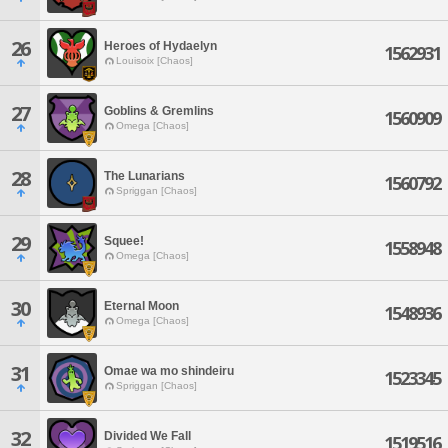
26
Heroes of Hydaelyn
1562931
Louisoix [Chaos]
27
Goblins & Gremlins
1560909
Omega [Chaos]
28
The Lunarians
1560792
Spriggan [Chaos]
29
Squee!
1558948
Omega [Chaos]
30
Eternal Moon
1548936
Omega [Chaos]
31
Omae wa mo shindeiru
1523345
Spriggan [Chaos]
32
Divided We Fall
1519516