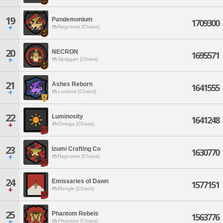
19
Pandemonium
1709300
Ragnarok [Chaos]
20
NECRON
1695571
Spriggan [Chaos]
21
Ashes Reborn
1641555
Louisoix [Chaos]
22
Luminosity
1641248
Omega [Chaos]
23
Izumi Crafting Co
1630770
Ragnarok [Chaos]
24
Emissaries of Dawn
1577151
Moogle [Chaos]
25
Phantom Rebels
1563776
Phantom [Chaos]