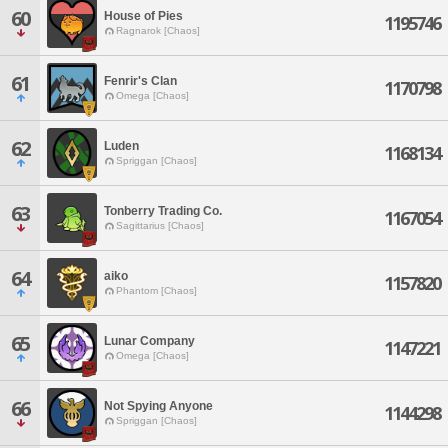
60
House of Pies
1195746
Ragnarok [Chaos]
61
Fenrir's Clan
1170798
Omega [Chaos]
62
Luden
1168134
Spriggan [Chaos]
63
Tonberry Trading Co.
1167054
Sagittarius [Chaos]
64
aiko
1157820
Phantom [Chaos]
65
Lunar Company
1147221
Omega [Chaos]
66
Not Spying Anyone
1144298
Spriggan [Chaos]