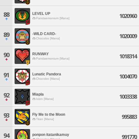
88
LEVEL UP
1020960
Pandaemonium [Mana]
89
-WILD CARD-
1020009
Chocobo [Mana]
90
RUNWAY
1018314
Pandaemonium [Mana]
91
Lunatic Pandora
1004070
Chocobo [Mana]
92
Miapla
1003338
Ixion [Mana]
93
Fly Me to the Moon
995883
Titan [Mana]
94
ponpon itatanikamuy
991770