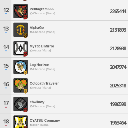
12
Pentagram666
2265444
Chocobo [Mana]
13
AlphaGo
2131893
Chocobo [Mana]
14
Mystical Mirror
2128938
Asura [Mana]
15
Log Horizon
2047974
Chocobo [Mana]
16
Octopath Traveler
2025318
Asura [Mana]
17
chwilowy
1996599
Chocobo [Mana]
18
OYATSU Company
1963464
Ixion [Mana]