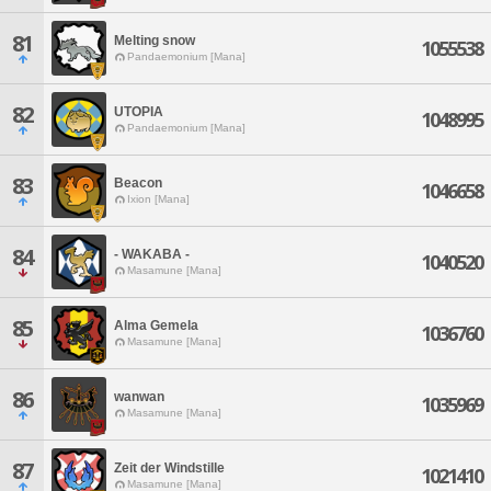
81
Melting snow
1055538
Pandaemonium [Mana]
82
UTOPIA
1048995
Pandaemonium [Mana]
83
Beacon
1046658
Ixion [Mana]
84
- WAKABA -
1040520
Masamune [Mana]
85
Alma Gemela
1036760
Masamune [Mana]
86
wanwan
1035969
Masamune [Mana]
87
Zeit der Windstille
1021410
Masamune [Mana]