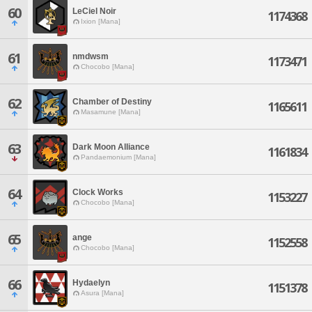
60
LeCiel Noir
1174368
Ixion [Mana]
61
nmdwsm
1173471
Chocobo [Mana]
62
Chamber of Destiny
1165611
Masamune [Mana]
63
Dark Moon Alliance
1161834
Pandaemonium [Mana]
64
Clock Works
1153227
Chocobo [Mana]
65
ange
1152558
Chocobo [Mana]
66
Hydaelyn
1151378
Asura [Mana]