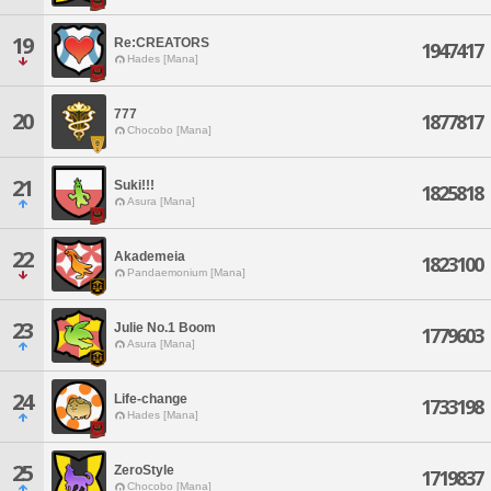
19
Re:CREATORS
1947417
Hades [Mana]
777
20
1877817
Chocobo [Mana]
21
Suki!!!
1825818
Asura [Mana]
22
Akademeia
1823100
Pandaemonium [Mana]
23
Julie No.1 Boom
1779603
Asura [Mana]
24
Life-change
1733198
Hades [Mana]
25
ZeroStyle
1719837
Chocobo [Mana]