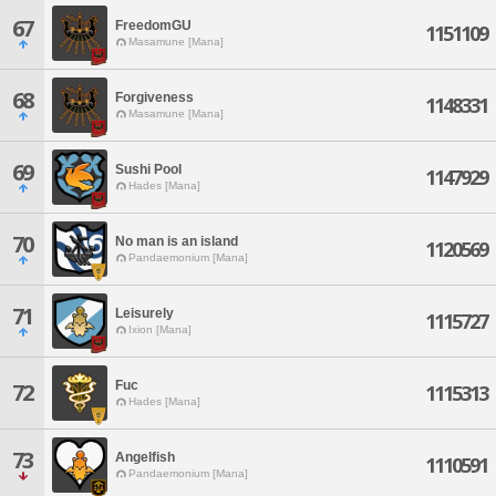
67
FreedomGU
1151109
Masamune [Mana]
68
Forgiveness
1148331
Masamune [Mana]
69
Sushi Pool
1147929
Hades [Mana]
70
No man is an island
1120569
Pandaemonium [Mana]
71
Leisurely
1115727
Ixion [Mana]
Fuc
72
1115313
Hades [Mana]
73
Angelfish
1110591
Pandaemonium [Mana]