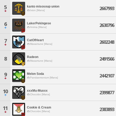
5
kanto misosoup union
2667993
Ixion [Mana]
6
LakerPekingese
2630796
Anima [Mana]
7
CatOfHeart
2602248
Masamune [Mana]
Radeon
8
2491566
Masamune [Mana]
9
Melon Soda
2442107
Pandaemonium [Mana]
10
xxxMu-Muxxx
2399877
Chocobo [Mana]
11
Cookie & Cream
2383893
Chocobo [Mana]