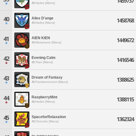
1459737
Hades [Mana]
40
Ailes D'ange
1458768
Hades [Mana]
41
AIEN KIEN
1449672
Masamune [Mana]
42
Evening Calm
1416546
Titan [Mana]
43
Dream of Fantasy
1388625
Pandaemonium [Mana]
44
RaspberryMint
1388115
Hades [Mana]
45
SpaceforRelaxation
1362324
Chocobo [Mana]