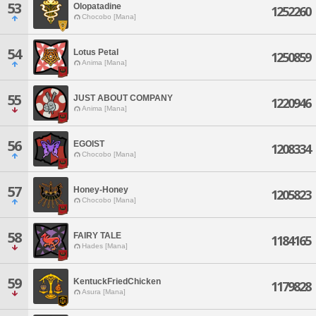
53
Olopatadine
1252260
Chocobo [Mana]
54
Lotus Petal
1250859
Anima [Mana]
55
JUST ABOUT COMPANY
1220946
Anima [Mana]
56
EGOIST
1208334
Chocobo [Mana]
57
Honey-Honey
1205823
Chocobo [Mana]
58
FAIRY TALE
1184165
Hades [Mana]
59
KentuckFriedChicken
1179828
Asura [Mana]