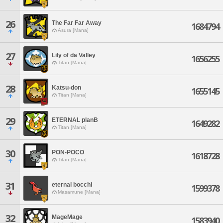
26
The Far Far Away
1684794
Asura [Mana]
27
Lily of da Valley
1656255
Titan [Mana]
28
Katsu-don
1655145
Titan [Mana]
29
ETERNAL planB
1649282
Titan [Mana]
30
PON-POCO
1618728
Titan [Mana]
31
eternal bocchi
1599378
Masamune [Mana]
32
MageMage
1583940