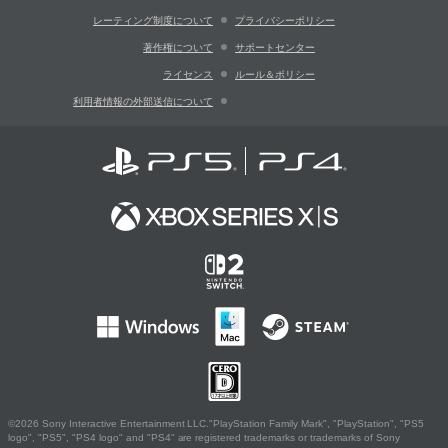
レーティング制度について
プライバシーポリシー
著作権について
サポートセンター
ライセンス
ルール＆ポリシー
利用者情報の外部送信について
©2026 Sony Interactive Entertainment LLC."PlayStation Family Mark", "PlayStation", "PS5
logo", "PS5", "PS4 logo" and "PS4" are registered trademarks or trademarks of Sony