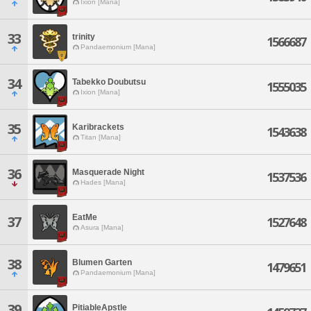
Ixion [Mana]
33
trinity
1566687
Pandaemonium [Mana]
34
Tabekko Doubutsu
1555035
Ixion [Mana]
35
Karibrackets
1543638
Titan [Mana]
36
Masquerade Night
1537536
Hades [Mana]
EatMe
37
1527648
Asura [Mana]
38
Blumen Garten
1479651
Pandaemonium [Mana]
39
PitiableApstle