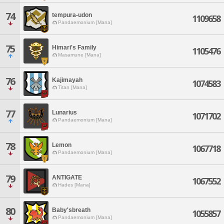
74
tempura-udon
1109658
Pandaemonium [Mana]
75
Himari's Family
1105476
Masamune [Mana]
76
Kajimayah
1074583
Titan [Mana]
77
Lunarius
1071702
Pandaemonium [Mana]
78
Lemon
1067718
Pandaemonium [Mana]
79
ANTIGATE
1067552
Hades [Mana]
80
Baby'sbreath
1055857
Pandaemonium [Mana]