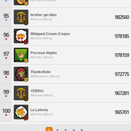
Chocobo [Mana]
95
brother gei dian
982560
Asura [Mana]
96
Whipped Cream Crepes
978185
Asura [Mana]
97
Precious Nights
978159
Hades [Mana]
98
ThanksNote
972775
Masamune [Mana]
99
YEBISU
967281
Anima [Mana]
100
La Lafesta
965701
Anima [Mana]
1
2
3
4
5