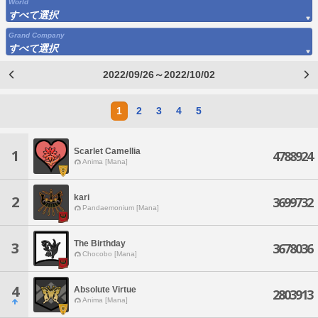
World
すべて選択
Grand Company
すべて選択
2022/09/26～2022/10/02
1
2
3
4
5
Scarlet Camellia
1
4788924
Anima [Mana]
kari
2
3699732
Pandaemonium [Mana]
The Birthday
3
3678036
Chocobo [Mana]
4
Absolute Virtue
2803913
Anima [Mana]