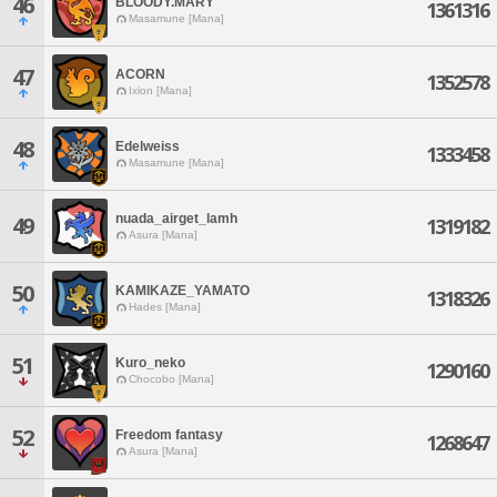
46
BLOODY.MARY
1361316
Masamune [Mana]
47
ACORN
1352578
Ixion [Mana]
48
Edelweiss
1333458
Masamune [Mana]
nuada_airget_lamh
49
1319182
Asura [Mana]
50
KAMIKAZE_YAMATO
1318326
Hades [Mana]
51
Kuro_neko
1290160
Chocobo [Mana]
52
Freedom fantasy
1268647
Asura [Mana]