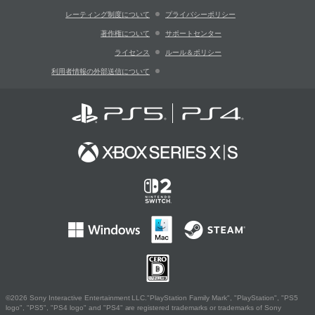
レーティング制度について
プライバシーポリシー
著作権について
サポートセンター
ライセンス
ルール＆ポリシー
利用者情報の外部送信について
©2026 Sony Interactive Entertainment LLC."PlayStation Family Mark", "PlayStation", "PS5
logo", "PS5", "PS4 logo" and "PS4" are registered trademarks or trademarks of Sony