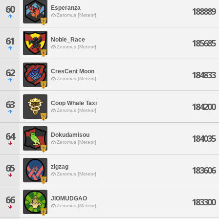
60
Esperanza
188889
Zeromus [Meteor]
61
Noble_Race
185685
Zeromus [Meteor]
62
CresCent Moon
184833
Zeromus [Meteor]
63
Coop Whale Taxi
184200
Zeromus [Meteor]
64
Dokudamisou
184035
Zeromus [Meteor]
65
zigzag
183606
Zeromus [Meteor]
66
JIOMUDGAO
183300
Zeromus [Meteor]