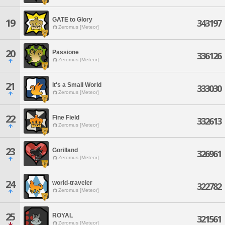
GATE to Glory
19
343197
Zeromus [Meteor]
20
Passione
336126
Zeromus [Meteor]
21
It's a Small World
333030
Zeromus [Meteor]
22
Fine Field
332613
Zeromus [Meteor]
23
Gorilland
326961
Zeromus [Meteor]
24
world-traveler
322782
Zeromus [Meteor]
25
ROYAL
321561
Zeromus [Meteor]