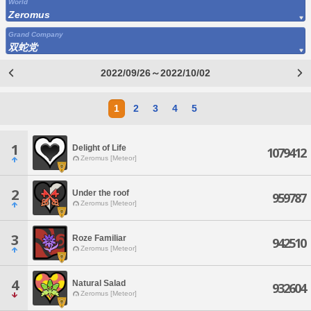
World
Zeromus
Grand Company
双蛇党
2022/09/26～2022/10/02
1
2
3
4
5
1
Delight of Life
1079412
Zeromus [Meteor]
2
Under the roof
959787
Zeromus [Meteor]
3
Roze Familiar
942510
Zeromus [Meteor]
4
Natural Salad
932604
Zeromus [Meteor]