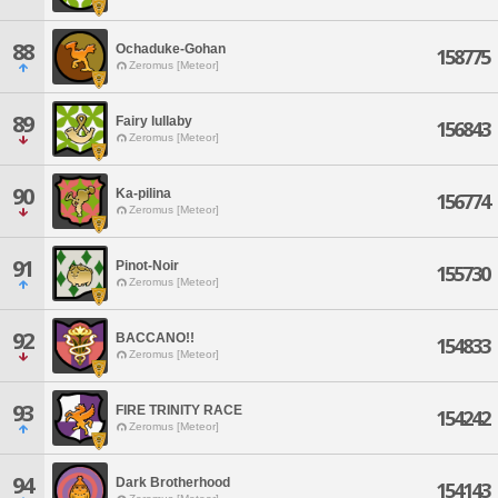
88
Ochaduke-Gohan
158775
Zeromus [Meteor]
89
Fairy lullaby
156843
Zeromus [Meteor]
90
Ka-pilina
156774
Zeromus [Meteor]
91
Pinot-Noir
155730
Zeromus [Meteor]
92
BACCANO!!
154833
Zeromus [Meteor]
93
FIRE TRINITY RACE
154242
Zeromus [Meteor]
94
Dark Brotherhood
154143