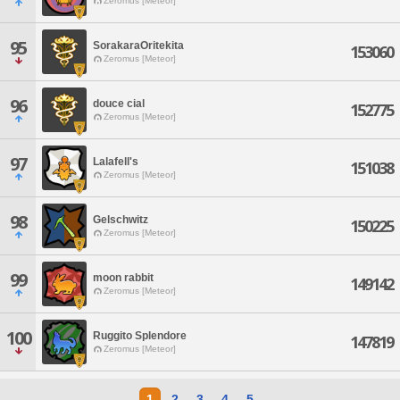
Zeromus [Meteor]
95
SorakaraOritekita
153060
Zeromus [Meteor]
96
douce cial
152775
Zeromus [Meteor]
97
Lalafell's
151038
Zeromus [Meteor]
98
Gelschwitz
150225
Zeromus [Meteor]
99
moon rabbit
149142
Zeromus [Meteor]
100
Ruggito Splendore
147819
Zeromus [Meteor]
1
2
3
4
5