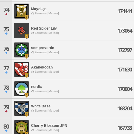
74
Mayoi-ga
174444
Zeromus [Meteor]
75
Red Spider Lily
173064
Zeromus [Meteor]
76
sempreverde
172797
Zeromus [Meteor]
77
Akanekodan
171630
Zeromus [Meteor]
78
nordic
170604
Zeromus [Meteor]
79
White Base
168204
Zeromus [Meteor]
80
Cherry Blossom JPN
167733
Zeromus [Meteor]