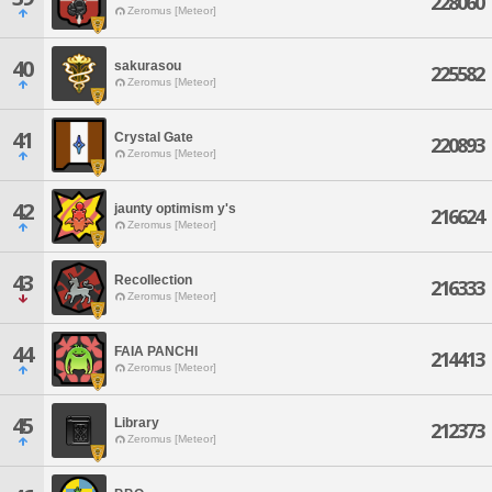
228060
Zeromus [Meteor]
40
sakurasou
225582
Zeromus [Meteor]
41
Crystal Gate
220893
Zeromus [Meteor]
42
jaunty optimism y's
216624
Zeromus [Meteor]
43
Recollection
216333
Zeromus [Meteor]
44
FAIA PANCHI
214413
Zeromus [Meteor]
45
Library
212373
Zeromus [Meteor]