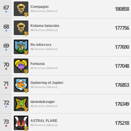
67
Compagno
180858
Zeromus [Meteor]
68
Kotama hatarake
177756
Zeromus [Meteor]
69
Re-inforcers
177690
Zeromus [Meteor]
70
Fantasia
177048
Zeromus [Meteor]
71
Gathering of Jupiter
176853
Zeromus [Meteor]
72
daneda&suger
176349
Zeromus [Meteor]
73
ASTRAL FLARE
175218
Zeromus [Meteor]