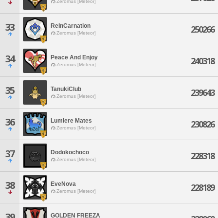
Zeromus [Meteor]
33
ReInCarnation
250266
Zeromus [Meteor]
34
Peace And Enjoy
240318
Zeromus [Meteor]
35
TanukiClub
239643
Zeromus [Meteor]
36
Lumiere Mates
230826
Zeromus [Meteor]
37
Dodokochoco
228318
Zeromus [Meteor]
38
EveNova
228189
Zeromus [Meteor]
39
GOLDEN FREEZA