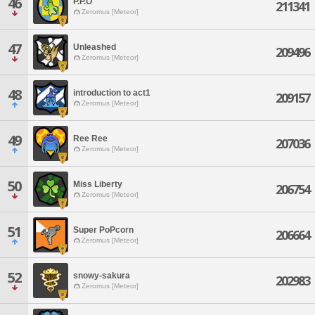
46
P.P.O
211341
Zeromus [Meteor]
47
Unleashed
209496
Zeromus [Meteor]
48
introduction to act1
209157
Zeromus [Meteor]
49
Ree Ree
207036
Zeromus [Meteor]
50
Miss Liberty
206754
Zeromus [Meteor]
51
Super PoPcorn
206664
Zeromus [Meteor]
52
snowy-sakura
202983
Zeromus [Meteor]