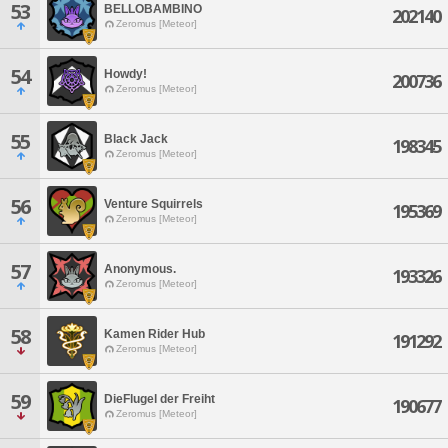
53
BELLOBAMBINO
202140
Zeromus [Meteor]
54
Howdy!
200736
Zeromus [Meteor]
55
Black Jack
198345
Zeromus [Meteor]
56
Venture Squirrels
195369
Zeromus [Meteor]
57
Anonymous.
193326
Zeromus [Meteor]
58
Kamen Rider Hub
191292
Zeromus [Meteor]
59
DieFlugel der Freiht
190677
Zeromus [Meteor]