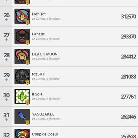
26
Lien Tot
312570
Zeromus [Meteor]
27
Fanatic
293370
Zeromus [Meteor]
28
BLACK MOON
284412
Zeromus [Meteor]
29
tqzSKY
281088
Zeromus [Meteor]
30
Il Sole
277761
Zeromus [Meteor]
31
YASUZAKE6
262446
Zeromus [Meteor]
32
Coup de Coeur
257628