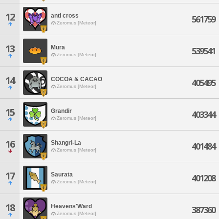
12
anti cross
561759
Zeromus [Meteor]
13
Mura
539541
Zeromus [Meteor]
14
COCOA & CACAO
405495
Zeromus [Meteor]
15
Grandir
403344
Zeromus [Meteor]
16
Shangri-La
401484
Zeromus [Meteor]
17
Saurata
401208
Zeromus [Meteor]
18
Heavens'Ward
387360
Zeromus [Meteor]