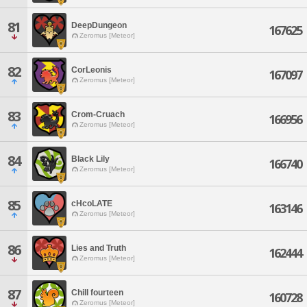
81
DeepDungeon
167625
Zeromus [Meteor]
82
CorLeonis
167097
Zeromus [Meteor]
83
Crom-Cruach
166956
Zeromus [Meteor]
84
Black Lily
166740
Zeromus [Meteor]
85
cHcoLATE
163146
Zeromus [Meteor]
86
Lies and Truth
162444
Zeromus [Meteor]
87
Chill fourteen
160728
Zeromus [Meteor]