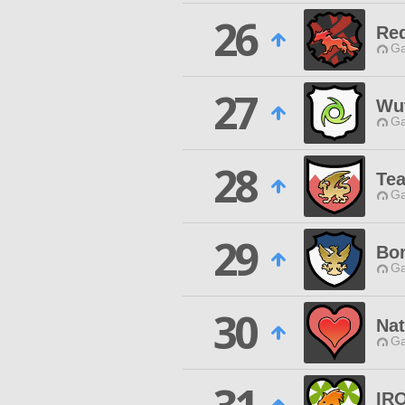
26
Red
Ga
27
Wut
Ga
28
Te
Ga
29
Bor
Ga
30
Na
Ga
IR