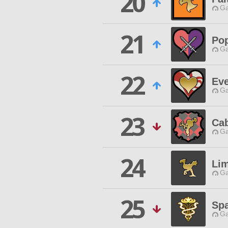
20
Ga
21
Po
Ga
22
Ev
Ga
23
Ca
Ga
24
Lim
Ga
25
Spa
Ga