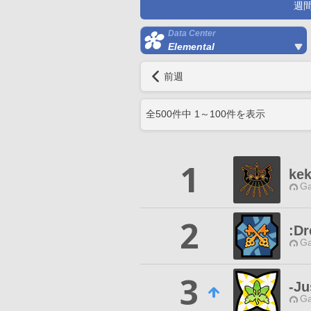
週
Data Center
Elemental
前週
全
500
件中
1
～
100
件を表示
1
ke
Ga
2
:Dr
Ga
3
-Ju
Ga