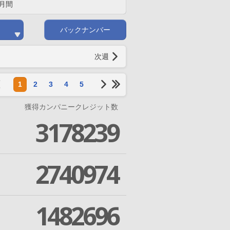
月間
バックナンバー
次週
1
2
3
4
5
獲得カンパニークレジット数
3178239
2740974
1482696