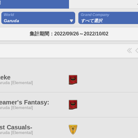
間
World
Grand Company
Garuda
すべて選択
集計期間：2022/09/26～2022/10/02
keke
ruda [Elemental]
eamer's Fantasy:
ruda [Elemental]
st Casuals-
ruda [Elemental]