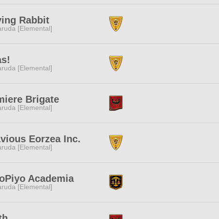
ing Rabbit
ruda [Elemental]
s!
ruda [Elemental]
iere Brigate
ruda [Elemental]
vious Eorzea Inc.
ruda [Elemental]
yoPiyo Academia
ruda [Elemental]
th