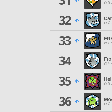
31
Ga
32
Ca
Ga
33
FR
Ga
34
Fio
Ga
35
Hel
Ga
36
Mo
Ga