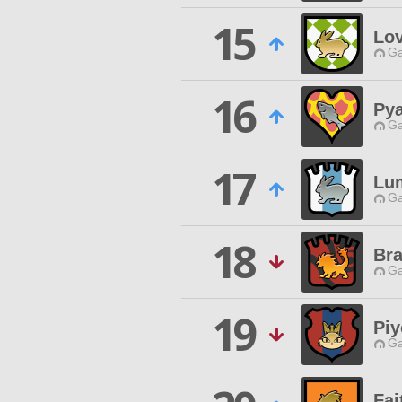
15
Lov
Ga
16
Pya
Ga
17
Lum
Ga
18
Bra
Ga
19
Pi
Ga
Fai