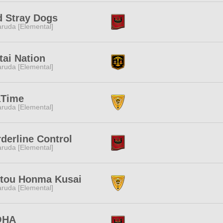
 Stray Dogs
ruda [Elemental]
ai Nation
ruda [Elemental]
aTime
ruda [Elemental]
derline Control
ruda [Elemental]
ttou Honma Kusai
ruda [Elemental]
OHA