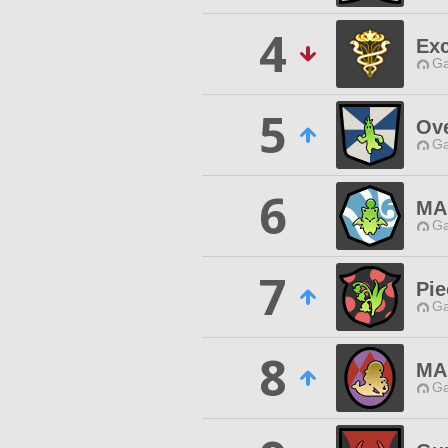
4
Exc
Ga
5
Ove
Ga
6
MA
Ga
7
Pie
Ga
8
MA
Ga