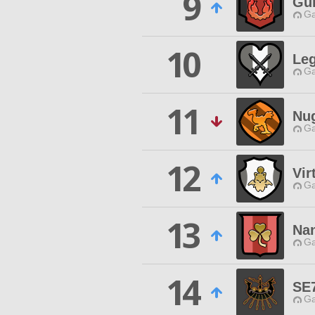
9
Gu
Ga
10
Leg
Ga
11
Nug
Ga
12
Vir
Ga
13
Nan
Ga
14
SE
Ga