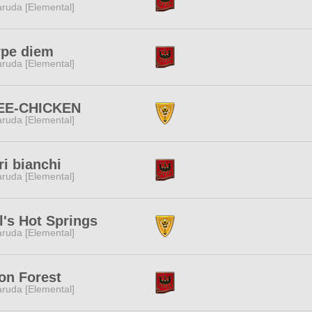
ruda [Elemental]
rpe diem
ruda [Elemental]
EE-CHICKEN
ruda [Elemental]
ri bianchi
ruda [Elemental]
l's Hot Springs
ruda [Elemental]
on Forest
ruda [Elemental]