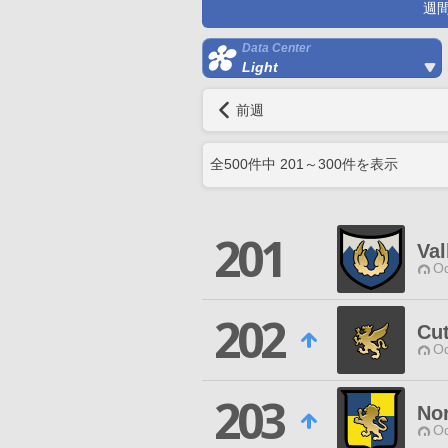
週
Data Center
Light
前週
全
500
件中
201
～
300
件を表示
201
Val
Od
202
Cut
Od
203
Nor
Od