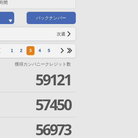
月間
バックナンバー
次週
1
2
3
4
5
獲得カンパニークレジット数
59121
57450
56973