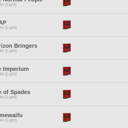
in [Light]
AP
in [Light]
izon Bringers
in [Light]
e Imperium
in [Light]
e of Spades
in [Light]
imewaifu
in [Light]