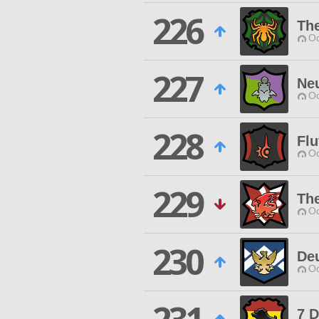
226
The
Od
227
Neu
Od
228
Flu
Od
229
The
Od
230
De
Od
7 D