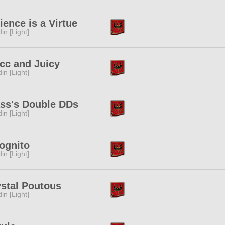
ience is a Virtue
in [Light]
cc and Juicy
in [Light]
ass's Double DDs
in [Light]
ognito
in [Light]
stal Poutous
in [Light]