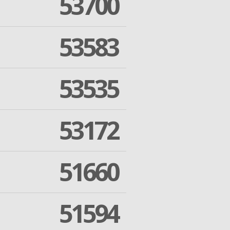
53700
53583
53535
53172
51660
51594