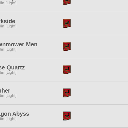
in [Light]
rkside
in [Light]
wnmower Men
in [Light]
se Quartz
in [Light]
pher
in [Light]
agon Abyss
in [Light]