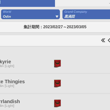
間
World
Grand Company
Odin
黒渦団
集計期間：2023/02/27～2023/03/05
kyrie
in [Light]
e Thingies
in [Light]
rlandish
in [Light]