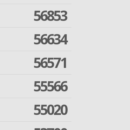
56853
56634
56571
55566
55020