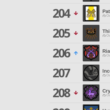
204
Pat
Od
205
Thi
Od
206
Ri
Od
207
Inc
Od
208
Cry
Od