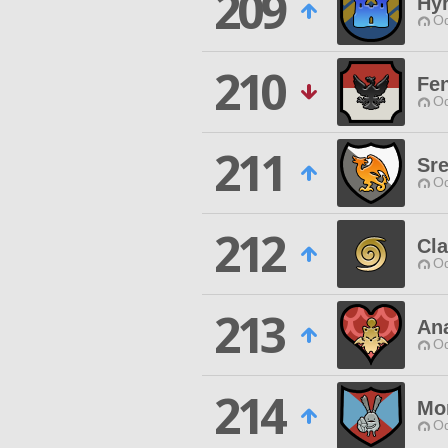
209
Hyr
Od
210
Fe
Od
211
Sr
Od
212
Cla
Od
213
An
Od
214
Mor
Od