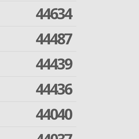
44634
44487
44439
44436
44040