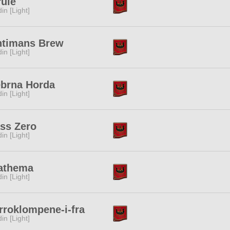
ule
in [Light]
ntimans Brew
in [Light]
ebrna Horda
in [Light]
ss Zero
in [Light]
athema
in [Light]
roklompene-i-fra
in [Light]