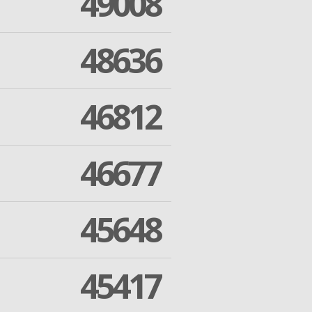
49008
48636
46812
46677
45648
45417