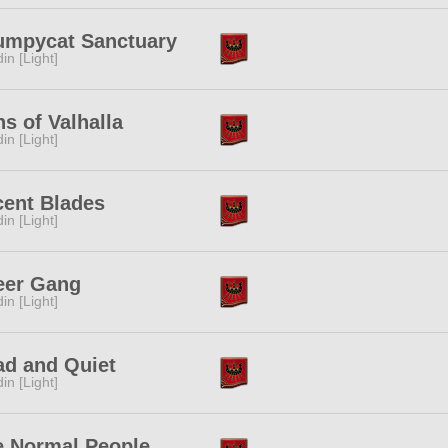
umpycat Sanctuary
in [Light]
s of Valhalla
in [Light]
cent Blades
in [Light]
eer Gang
in [Light]
ad and Quiet
in [Light]
e Normal People