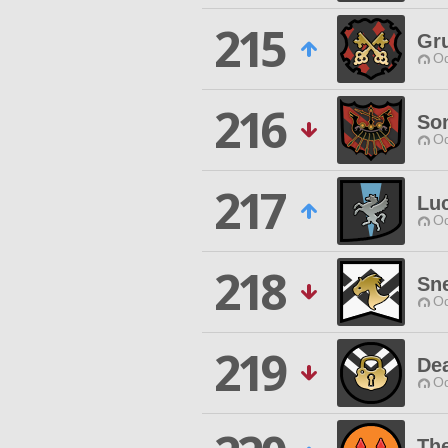
215
Gr
Od
216
Son
Od
217
Lu
Od
218
Sn
Od
219
De
Od
Th