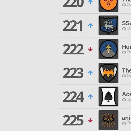
220
Od
221
SS
Od
222
Hor
Od
223
Th
Od
224
Ac
Od
225
an
Od