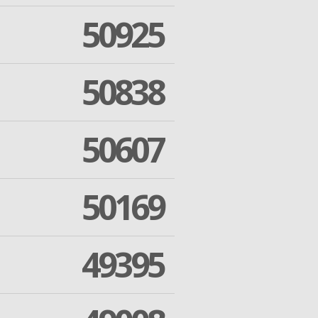
50925
50838
50607
50169
49395