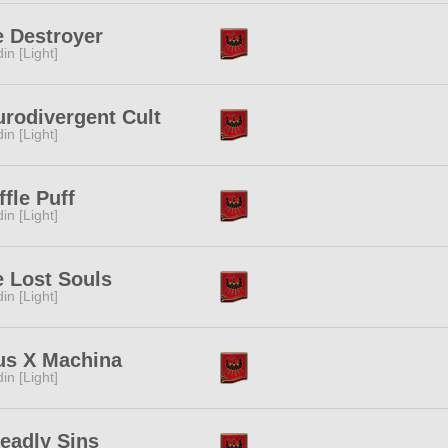
 Destroyer
in [Light]
rodivergent Cult
in [Light]
ffle Puff
in [Light]
 Lost Souls
in [Light]
us X Machina
in [Light]
eadly Sins