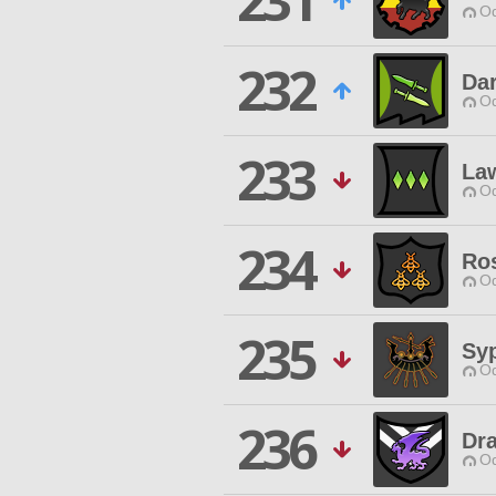
231
Od
232
Da
Od
233
La
Od
234
Ro
Od
235
Sy
Od
236
Dr
Od