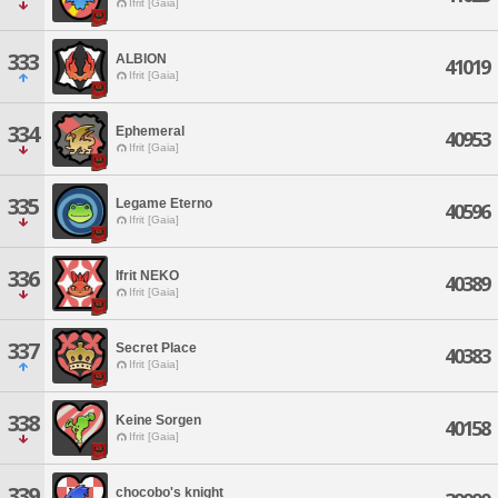
Ifrit [Gaia]
333
ALBION
41019
Ifrit [Gaia]
334
Ephemeral
40953
Ifrit [Gaia]
335
Legame Eterno
40596
Ifrit [Gaia]
336
Ifrit NEKO
40389
Ifrit [Gaia]
337
Secret Place
40383
Ifrit [Gaia]
338
Keine Sorgen
40158
Ifrit [Gaia]
339
chocobo's knight