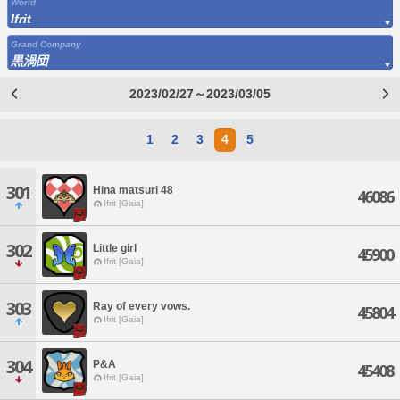
World
Ifrit
Grand Company
黒渦団
2023/02/27～2023/03/05
1
2
3
4
5
301
Hina matsuri 48
46086
Ifrit [Gaia]
302
Little girl
45900
Ifrit [Gaia]
303
Ray of every vows.
45804
Ifrit [Gaia]
304
P&A
45408
Ifrit [Gaia]