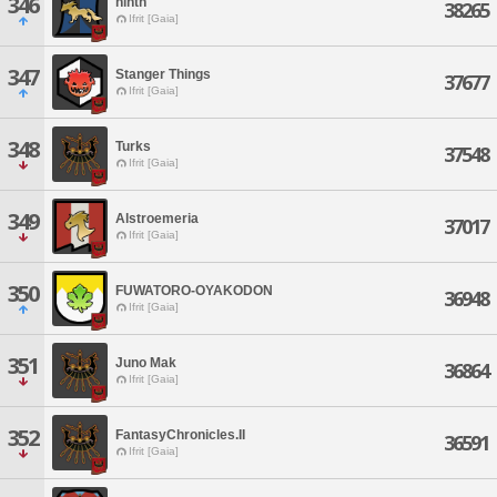
346
ninth
38265
Ifrit [Gaia]
347
Stanger Things
37677
Ifrit [Gaia]
348
Turks
37548
Ifrit [Gaia]
349
Alstroemeria
37017
Ifrit [Gaia]
350
FUWATORO-OYAKODON
36948
Ifrit [Gaia]
351
Juno Mak
36864
Ifrit [Gaia]
352
FantasyChronicles.II
36591
Ifrit [Gaia]