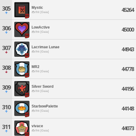
305
Mystic
45264
Ifrit [Gaia]
306
LowActive
45000
Ifrit [Gaia]
307
Lacrimae Lunae
44943
Ifrit [Gaia]
308
MR2
44778
Ifrit [Gaia]
309
Silver Sword
44196
Ifrit [Gaia]
310
StarbowPalette
44148
Ifrit [Gaia]
311
vivace
44073
Ifrit [Gaia]