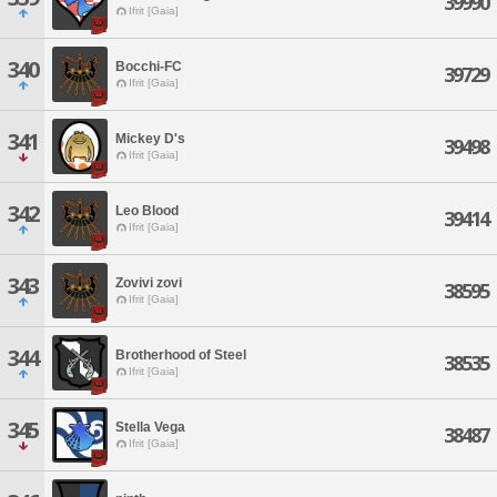
39990
Ifrit [Gaia]
340
Bocchi-FC
39729
Ifrit [Gaia]
341
Mickey D's
39498
Ifrit [Gaia]
342
Leo Blood
39414
Ifrit [Gaia]
343
Zovivi zovi
38595
Ifrit [Gaia]
344
Brotherhood of Steel
38535
Ifrit [Gaia]
345
Stella Vega
38487
Ifrit [Gaia]