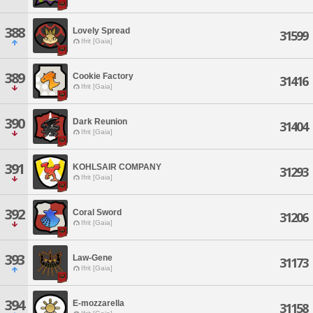
388
Lovely Spread
31599
Ifrit [Gaia]
389
Cookie Factory
31416
Ifrit [Gaia]
390
Dark Reunion
31404
Ifrit [Gaia]
391
KOHLSAIR COMPANY
31293
Ifrit [Gaia]
392
Coral Sword
31206
Ifrit [Gaia]
393
Law-Gene
31173
Ifrit [Gaia]
394
E-mozzarella
31158