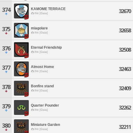
374
KAMOME TERRACE
32670
Ifrit [Gaia]
375
miagolare
32658
Ifrit [Gaia]
376
Eternal Friendship
32508
Ifrit [Gaia]
377
Almost Home
32463
Ifrit [Gaia]
378
Bonfire stand
32409
Ifrit [Gaia]
379
Quarter Pounder
32262
Ifrit [Gaia]
380
Miniature Garden
32211
Ifrit [Gaia]