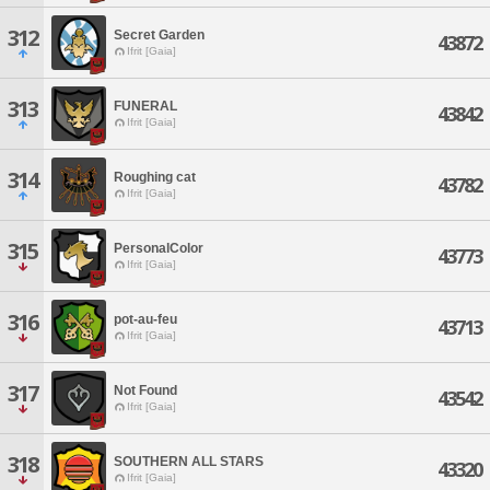
312
Secret Garden
43872
Ifrit [Gaia]
313
FUNERAL
43842
Ifrit [Gaia]
314
Roughing cat
43782
Ifrit [Gaia]
315
PersonalColor
43773
Ifrit [Gaia]
316
pot-au-feu
43713
Ifrit [Gaia]
317
Not Found
43542
Ifrit [Gaia]
318
SOUTHERN ALL STARS
43320
Ifrit [Gaia]