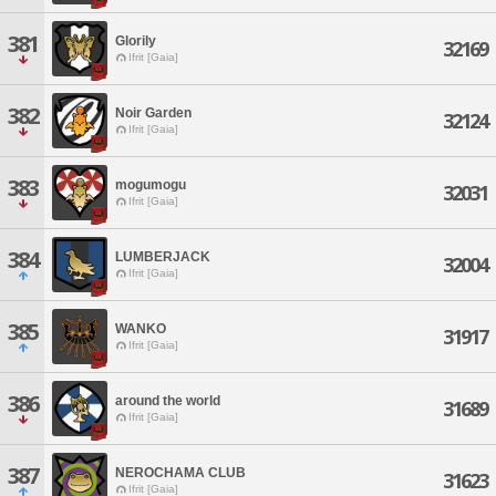
381
Glorily
32169
Ifrit [Gaia]
382
Noir Garden
32124
Ifrit [Gaia]
383
mogumogu
32031
Ifrit [Gaia]
384
LUMBERJACK
32004
Ifrit [Gaia]
385
WANKO
31917
Ifrit [Gaia]
386
around the world
31689
Ifrit [Gaia]
387
NEROCHAMA CLUB
31623
Ifrit [Gaia]