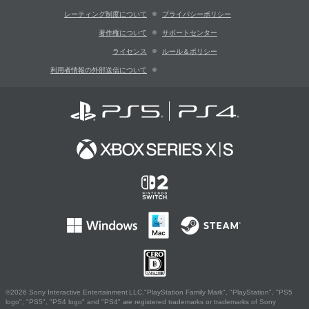
レーティング制度について
プライバシーポリシー
著作権について
サポートセンター
ライセンス
ルール＆ポリシー
利用者情報の外部送信について
©2026 Sony Interactive Entertainment LLC."PlayStation Family Mark", "PlayStation", "PS5
logo", "PS5", "PS4 logo" and "PS4" are registered trademarks or trademarks of Sony