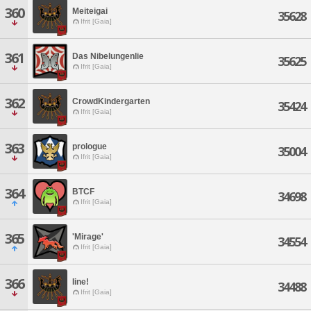
360
Meiteigai
35628
Ifrit [Gaia]
361
Das Nibelungenlie
35625
Ifrit [Gaia]
362
CrowdKindergarten
35424
Ifrit [Gaia]
363
prologue
35004
Ifrit [Gaia]
364
BTCF
34698
Ifrit [Gaia]
365
'Mirage'
34554
Ifrit [Gaia]
366
Iine!
34488
Ifrit [Gaia]