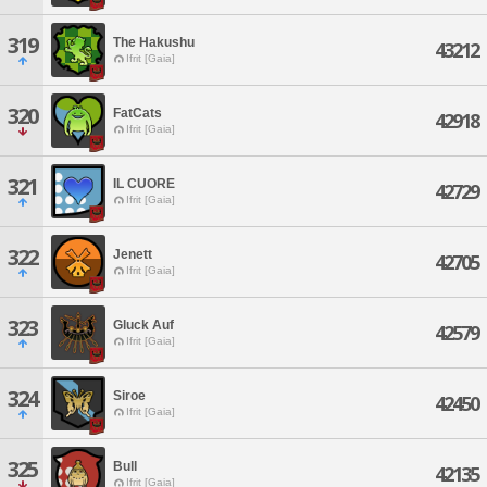
319
The Hakushu
43212
Ifrit [Gaia]
320
FatCats
42918
Ifrit [Gaia]
321
IL CUORE
42729
Ifrit [Gaia]
322
Jenett
42705
Ifrit [Gaia]
323
Gluck Auf
42579
Ifrit [Gaia]
324
Siroe
42450
Ifrit [Gaia]
325
Bull
42135
Ifrit [Gaia]