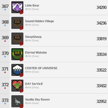
367
Little Bear
34290
Ifrit [Gaia]
368
Sound Hidden Village
34236
Ifrit [Gaia]
369
SleepSheep
33819
Ifrit [Gaia]
370
Eternal Wakaba
33534
Ifrit [Gaia]
371
CENTER OF UNIVERSE
33522
Ifrit [Gaia]
372
DAY SerVicE
33432
Ifrit [Gaia]
373
Vanilla Sky Raven
32952
Ifrit [Gaia]