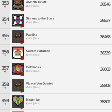
353
AMENN HOME
36546
Ifrit [Gaia]
354
Sinners to the Stars
36537
Ifrit [Gaia]
355
Papllika
36468
Ifrit [Gaia]
356
Sweets Paradise
36339
Ifrit [Gaia]
357
Goldilocks
36003
Ifrit [Gaia]
358
Vivace Von Quintet
35808
Ifrit [Gaia]
359
Misumike
35802
Ifrit [Gaia]