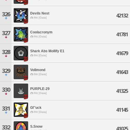
326
Devils Nest
42132
Ifrit [Gaia]
327
Coolacronym
41781
Ifrit [Gaia]
328
Shark Abs Mollify E1
41679
Ifrit [Gaia]
329
Vollmond
41643
Ifrit [Gaia]
330
PURPLE-29
41325
Ifrit [Gaia]
331
Gl''uck
41145
Ifrit [Gaia]
332
S.Snow
41025