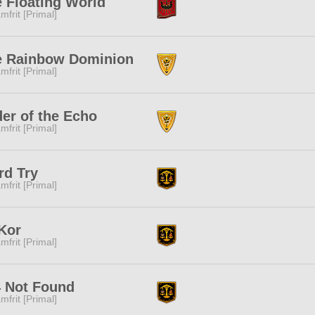
 Floating World
mfrit [Primal]
e Rainbow Dominion
mfrit [Primal]
er of the Echo
mfrit [Primal]
rd Try
mfrit [Primal]
Kor
mfrit [Primal]
 Not Found
mfrit [Primal]