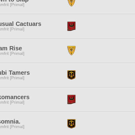
mfrit [Primal]
sual Cactuars
mfrit [Primal]
am Rise
mfrit [Primal]
ubi Tamers
mfrit [Primal]
komancers
mfrit [Primal]
somnia.
mfrit [Primal]