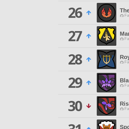
26
The
Fa
27
Ma
Fa
28
Roy
Fa
29
Bla
Fa
30
Ri
Fa
Sp