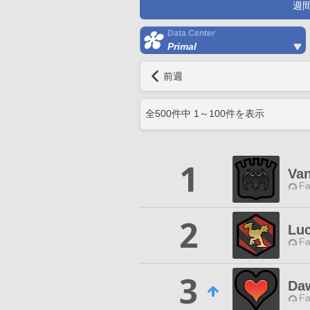
週
Data Center
Primal
前週
全
500
件中
1
～
100
件を表示
1
Van
Fa
2
Lu
Fa
3
Da
Fa