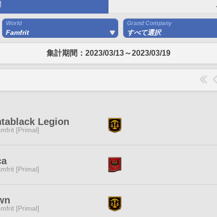
間
World
Grand Company
Famfrit
すべて選択
集計期間：2023/03/13～2023/03/19
tablack Legion
mfrit [Primal]
ca
mfrit [Primal]
wn
mfrit [Primal]