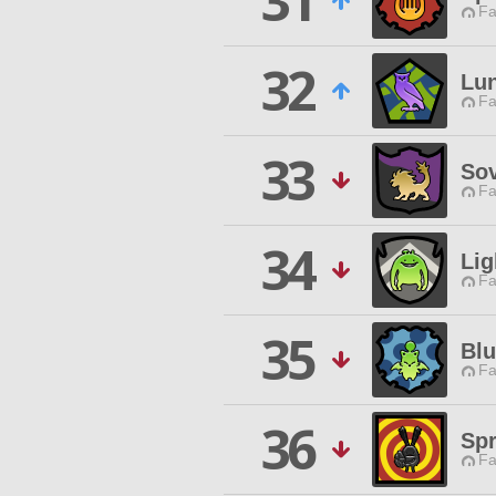
31
Fa
32
Lun
Fa
33
Sov
Fa
34
Lig
Fa
35
Blu
Fa
36
Sp
Fa