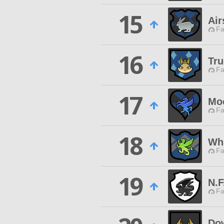
15
Air
Fa
16
Tr
Fa
17
Mo
Fa
18
Wh
Fa
19
N.F
Fa
Dow