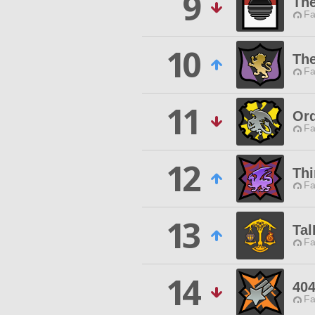
9
The
Fa
10
Th
Fa
11
Ord
Fa
12
Thi
Fa
13
Tal
Fa
14
404
Fa