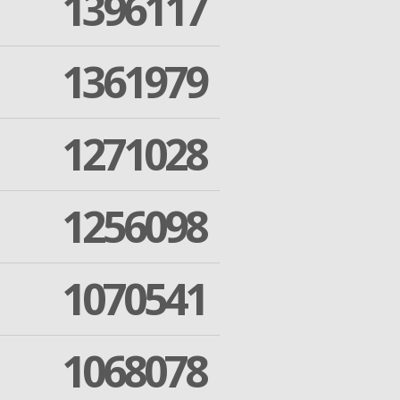
1396117
1361979
1271028
1256098
1070541
1068078