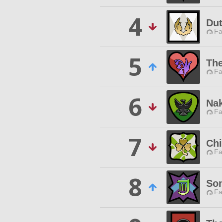
4
Dut
Fa
5
The
Fa
6
Na
Fa
7
Chi
Fa
8
Son
Fa