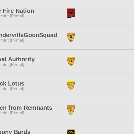
 Fire Nation
mfrit [Primal]
ndervilleGoonSquad
mfrit [Primal]
al Authority
mfrit [Primal]
ck Lotus
mfrit [Primal]
sen from Remnants
mfrit [Primal]
oony Bards