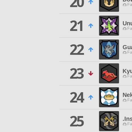
20
Fa
21
Unu
Fa
22
Gu
Fa
23
Ky
Fa
24
Ne
Fa
25
.In
Fa