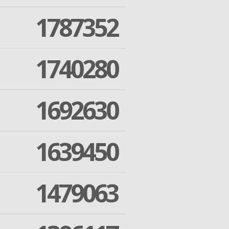
1787352
1740280
1692630
1639450
1479063