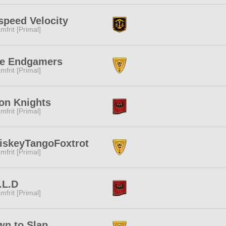
speed Velocity
mfrit [Primal]
ue Endgamers
mfrit [Primal]
on Knights
mfrit [Primal]
iskeyTangoFoxtrot
mfrit [Primal]
.L.D
mfrit [Primal]
n to Slap