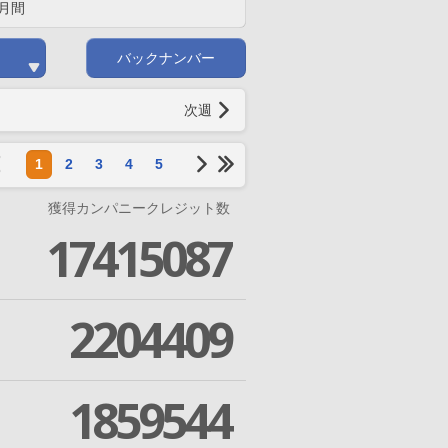
月間
バックナンバー
次週
1
2
3
4
5
獲得カンパニークレジット数
17415087
2204409
1859544