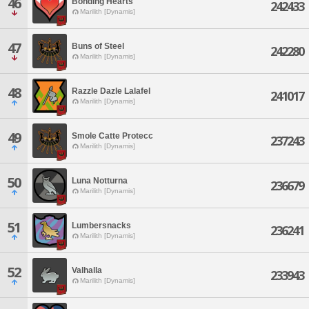
46
Bonding Hearts
242433
Marilith [Dynamis]
47
Buns of Steel
242280
Marilith [Dynamis]
48
Razzle Dazle Lalafel
241017
Marilith [Dynamis]
49
Smole Catte Protecc
237243
Marilith [Dynamis]
50
Luna Notturna
236679
Marilith [Dynamis]
51
Lumbersnacks
236241
Marilith [Dynamis]
52
Valhalla
233943
Marilith [Dynamis]