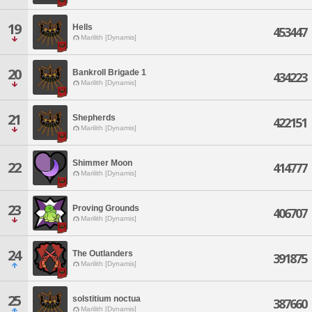
19
Hells
453447
Marilith [Dynamis]
20
Bankroll Brigade 1
434223
Marilith [Dynamis]
21
Shepherds
422151
Marilith [Dynamis]
Shimmer Moon
22
414777
Marilith [Dynamis]
23
Proving Grounds
406707
Marilith [Dynamis]
24
The Outlanders
391875
Marilith [Dynamis]
25
solstitium noctua
387660
Marilith [Dynamis]