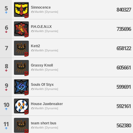
5
Sinnocence
840327
Marilith [Dynamis]
6
P.H.O.E.N.I.X
735696
Marilith [Dynamis]
Kett2
7
658122
Marilith [Dynamis]
8
Grassy Knoll
605661
Marilith [Dynamis]
9
Souls Of Styx
599691
Marilith [Dynamis]
10
House Jawbreaker
592161
Marilith [Dynamis]
11
team short bus
562380
Marilith [Dynamis]