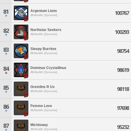
81
Argentum Lions
100767
Marilith [Dynamis]
82
Northstar Seekers
100293
Marilith [Dynamis]
83
Sleepy Burritos
98754
Marilith [Dynamis]
84
Dominus Crystallinus
98619
Marilith [Dynamis]
85
Gremlins R Us
98118
Marilith [Dynamis]
86
Femme Love
97698
Marilith [Dynamis]
87
Michisway
95232
Marilith [Dynamis]