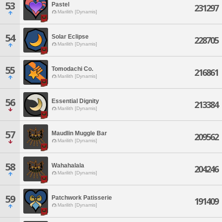
53
Pastel
231297
Marilith [Dynamis]
54
Solar Eclipse
228705
Marilith [Dynamis]
55
Tomodachi Co.
216861
Marilith [Dynamis]
56
Essential Dignity
213384
Marilith [Dynamis]
57
Maudlin Muggle Bar
209562
Marilith [Dynamis]
58
Wahahalala
204246
Marilith [Dynamis]
59
Patchwork Patisserie
191409
Marilith [Dynamis]