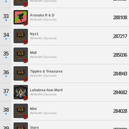
Marilith [Dynamis]
33
Arasaka R & D
288108
Marilith [Dynamis]
34
Nyx1
287217
Marilith [Dynamis]
35
Midi
285036
Marilith [Dynamis]
36
Tipples & Treasures
284943
Marilith [Dynamis]
37
Lahabrea-four-Maril
284682
Marilith [Dynamis]
38
Mini
284028
Marilith [Dynamis]
39
Stars