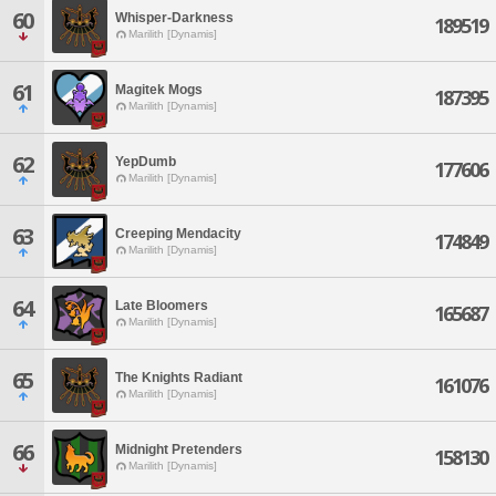
60
Whisper-Darkness
189519
Marilith [Dynamis]
61
Magitek Mogs
187395
Marilith [Dynamis]
62
YepDumb
177606
Marilith [Dynamis]
63
Creeping Mendacity
174849
Marilith [Dynamis]
64
Late Bloomers
165687
Marilith [Dynamis]
65
The Knights Radiant
161076
Marilith [Dynamis]
66
Midnight Pretenders
158130
Marilith [Dynamis]