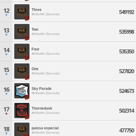
12
Three
549192
Marilith [Dynamis]
13
Two
535998
Marilith [Dynamis]
14
Four
535350
Marilith [Dynamis]
15
One
527820
Marilith [Dynamis]
16
Sky Parade
524673
Marilith [Dynamis]
17
Thornedusk
502314
Marilith [Dynamis]
18
paissa especial
477750
Marilith [Dynamis]