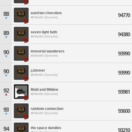
88
austrian chocobos
94770
Marilith [Dynamis]
89
seven light faith
94380
Marilith [Dynamis]
90
immortal wanderers
93990
Marilith [Dynamis]
90
j.zimmer
93990
Marilith [Dynamis]
92
Mold and Mildew
93981
Marilith [Dynamis]
93
rainbow connection
93600
Marilith [Dynamis]
94
the space dandies
93210