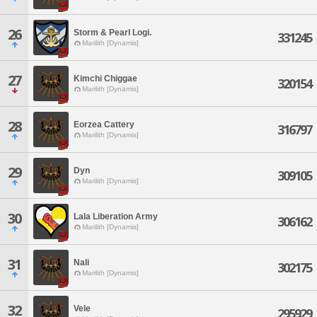
26
Storm & Pearl Logi.
331245
Marilith [Dynamis]
27
Kimchi Chiggae
320154
Marilith [Dynamis]
28
Eorzea Cattery
316797
Marilith [Dynamis]
29
Dyn
309105
Marilith [Dynamis]
30
Lala Liberation Army
306162
Marilith [Dynamis]
31
Nali
302175
Marilith [Dynamis]
32
Vele
295929