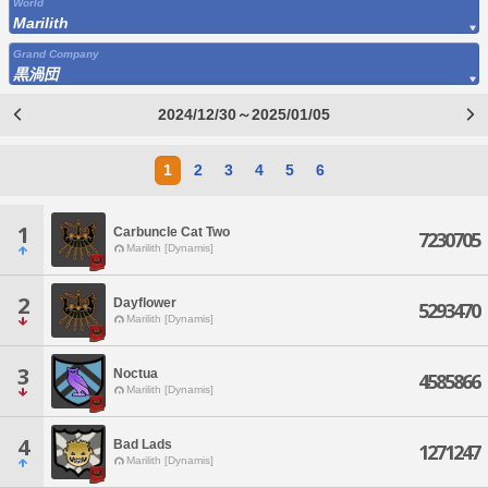
World
Marilith
Grand Company
黒渦団
2024/12/30～2025/01/05
1
2
3
4
5
6
1
Carbuncle Cat Two
7230705
Marilith [Dynamis]
2
Dayflower
5293470
Marilith [Dynamis]
3
Noctua
4585866
Marilith [Dynamis]
4
Bad Lads
1271247
Marilith [Dynamis]