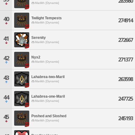
283980
Marilith [Dynamis]
40
Twilight Tempests
274914
Marilith [Dynamis]
41
Serenity
272667
Marilith [Dynamis]
42
Nyx2
271377
Marilith [Dynamis]
43
Lahabrea-two-Maril
263598
Marilith [Dynamis]
44
Lahabrea-one-Maril
247725
Marilith [Dynamis]
45
Poshed and Sloshed
245193
Marilith [Dynamis]