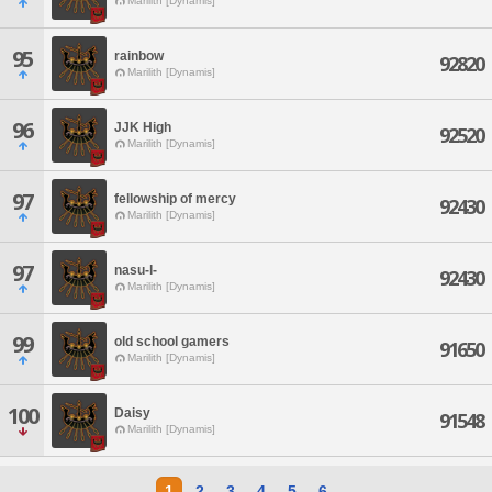
Marilith [Dynamis]
95
rainbow
92820
Marilith [Dynamis]
96
JJK High
92520
Marilith [Dynamis]
97
fellowship of mercy
92430
Marilith [Dynamis]
97
nasu-l-
92430
Marilith [Dynamis]
99
old school gamers
91650
Marilith [Dynamis]
100
Daisy
91548
Marilith [Dynamis]
1
2
3
4
5
6