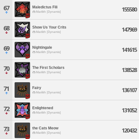
67
Maledictus Fili
155580
Marilith [Dynamis]
68
Show Us Your Crits
147969
Marilith [Dynamis]
69
Nightingale
141615
Marilith [Dynamis]
70
The First Scholars
138528
Marilith [Dynamis]
71
Fairy
136107
Marilith [Dynamis]
72
Enlightened
131052
Marilith [Dynamis]
73
the Cats Meow
120432
Marilith [Dynamis]