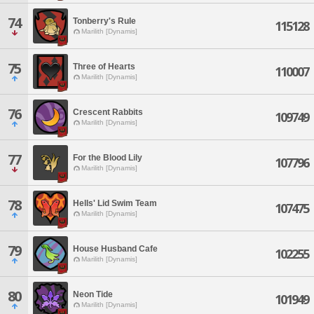
74
Tonberry's Rule
115128
Marilith [Dynamis]
75
Three of Hearts
110007
Marilith [Dynamis]
76
Crescent Rabbits
109749
Marilith [Dynamis]
77
For the Blood Lily
107796
Marilith [Dynamis]
78
Hells' Lid Swim Team
107475
Marilith [Dynamis]
79
House Husband Cafe
102255
Marilith [Dynamis]
80
Neon Tide
101949
Marilith [Dynamis]