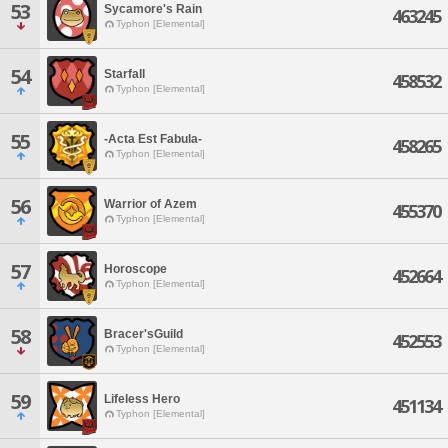
53
Sycamore's Rain
463245
Typhon [Elemental]
54
Starfall
458532
Typhon [Elemental]
55
-Acta Est Fabula-
458265
Typhon [Elemental]
56
Warrior of Azem
455370
Typhon [Elemental]
57
Horoscope
452664
Typhon [Elemental]
58
Bracer'sGuild
452553
Typhon [Elemental]
59
Lifeless Hero
451134
Typhon [Elemental]