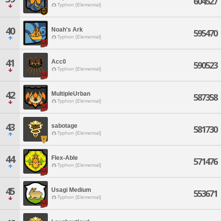
604527
Typhon [Elemental]
40
Noah's Ark
595470
Typhon [Elemental]
41
Acc0
590523
Typhon [Elemental]
42
MultipleUrban
587358
Typhon [Elemental]
43
sabotage
581730
Typhon [Elemental]
44
Flex-Able
571476
Typhon [Elemental]
45
Usagi Medium
553671
Typhon [Elemental]