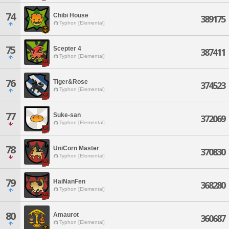
74
Chibi House
389175
Typhon [Elemental]
75
Scepter 4
387411
Typhon [Elemental]
76
Tiger&Rose
374523
Typhon [Elemental]
77
Suke-san
372069
Typhon [Elemental]
78
UniCorn Master
370830
Typhon [Elemental]
79
HaiNanFen
368280
Typhon [Elemental]
80
Amaurot
360687
Typhon [Elemental]