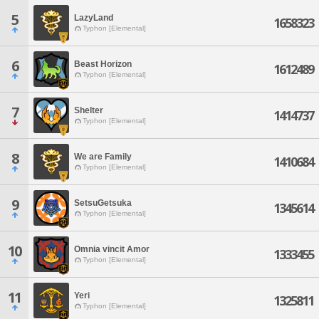
5
LazyLand
1658323
Typhon [Elemental]
6
Beast Horizon
1612489
Typhon [Elemental]
7
Shelter
1414737
Typhon [Elemental]
8
We are Family
1410684
Typhon [Elemental]
9
SetsuGetsuka
1345614
Typhon [Elemental]
10
Omnia vincit Amor
1333455
Typhon [Elemental]
11
Yeri
1325811
Typhon [Elemental]