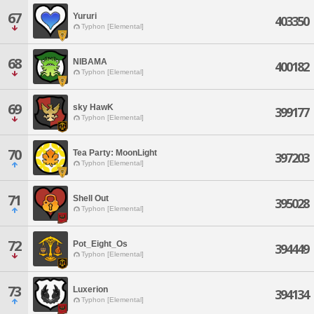
67
Yururi
403350
Typhon [Elemental]
68
NIBAMA
400182
Typhon [Elemental]
69
sky HawK
399177
Typhon [Elemental]
70
Tea Party: MoonLight
397203
Typhon [Elemental]
71
Shell Out
395028
Typhon [Elemental]
72
Pot_Eight_Os
394449
Typhon [Elemental]
73
Luxerion
394134
Typhon [Elemental]