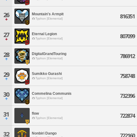
26
Mountain's Armpit
816351
Typhon [Elemental]
27
Eternal Legion
807099
Typhon [Elemental]
28
DigitalGrandTouring
786912
Typhon [Elemental]
29
Sumikko Gurashi
758748
Typhon [Elemental]
30
Commelina Communis
732396
Typhon [Elemental]
31
flow
722874
Typhon [Elemental]
32
Nonbiri Dango
722160