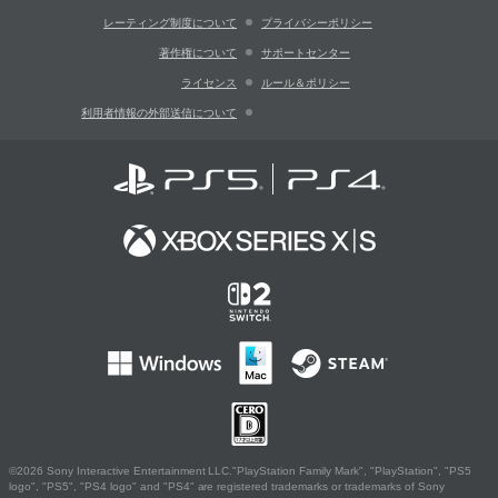
レーティング制度について
プライバシーポリシー
著作権について
サポートセンター
ライセンス
ルール＆ポリシー
利用者情報の外部送信について
©2026 Sony Interactive Entertainment LLC."PlayStation Family Mark", "PlayStation", "PS5
logo", "PS5", "PS4 logo" and "PS4" are registered trademarks or trademarks of Sony