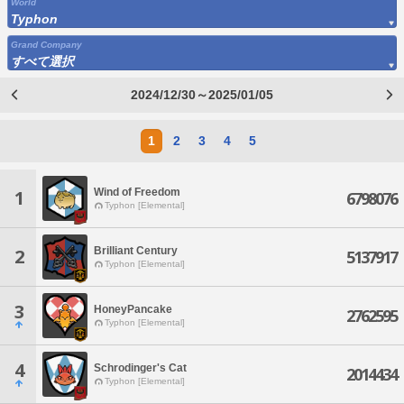
World
Typhon
Grand Company
すべて選択
2024/12/30～2025/01/05
1
2
3
4
5
Wind of Freedom
1
6798076
Typhon [Elemental]
Brilliant Century
2
5137917
Typhon [Elemental]
3
HoneyPancake
2762595
Typhon [Elemental]
4
Schrodinger's Cat
2014434
Typhon [Elemental]