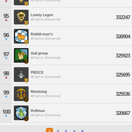
Typhon [Elemental]
95
Lonely Legon
332247
Typhon [Elemental]
96
Rabbit-man's
326904
Typhon [Elemental]
97
Gull group
325923
Typhon [Elemental]
98
PIEECE
325695
Typhon [Elemental]
99
Metalslug
325536
Typhon [Elemental]
100
Roflmao
320667
Typhon [Elemental]
1
2
3
4
5