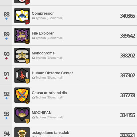
88
Compressor
340365
Typhon [Elemental]
89
File Explorer
339642
Typhon [Elemental]
90
Monochrome
338202
Typhon [Elemental]
91
Human Observe Center
337302
Typhon [Elemental]
92
Causa attrahenti dia
337278
Typhon [Elemental]
93
MOCHIPAN
334155
Typhon [Elemental]
94
asiagodtone fansclub
333621