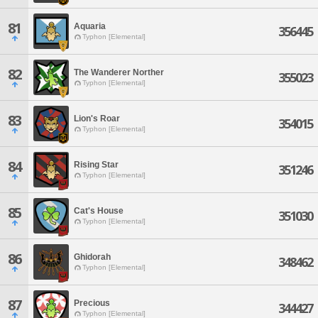
81
Aquaria
356445
Typhon [Elemental]
82
The Wanderer Norther
355023
Typhon [Elemental]
83
Lion's Roar
354015
Typhon [Elemental]
84
Rising Star
351246
Typhon [Elemental]
85
Cat's House
351030
Typhon [Elemental]
86
Ghidorah
348462
Typhon [Elemental]
87
Precious
344427
Typhon [Elemental]