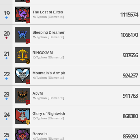
19
The Lost of Elites
1115574
Typhon [Elemental]
20
Sleeping Dreamer
1066170
Typhon [Elemental]
21
RINGOJAM
937656
Typhon [Elemental]
22
Mountain's Armpit
924237
Typhon [Elemental]
23
ApyM
911763
Typhon [Elemental]
24
Glory of Nightwish
868380
Typhon [Elemental]
25
Borealis
859290
Typhon [Elemental]