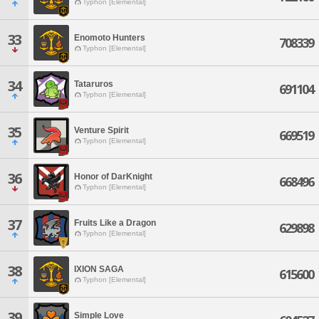
Typhon [Elemental]
33
Enomoto Hunters
708339
Typhon [Elemental]
34
Tataruros
691104
Typhon [Elemental]
35
Venture Spirit
669519
Typhon [Elemental]
36
Honor of DarKnight
668496
Typhon [Elemental]
37
Fruits Like a Dragon
629898
Typhon [Elemental]
38
IXION SAGA
615600
Typhon [Elemental]
39
Simple Love