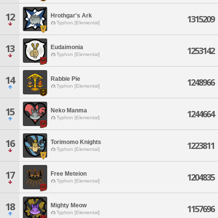
12
Hrothgar's Ark
1315209
Typhon [Elemental]
13
Eudaimonia
1253142
Typhon [Elemental]
14
Rabbie Pie
1248966
Typhon [Elemental]
15
Neko Manma
1244664
Typhon [Elemental]
16
Torimomo Knights
1223811
Typhon [Elemental]
17
Free Meteion
1204835
Typhon [Elemental]
18
Mighty Meow
1157696
Typhon [Elemental]