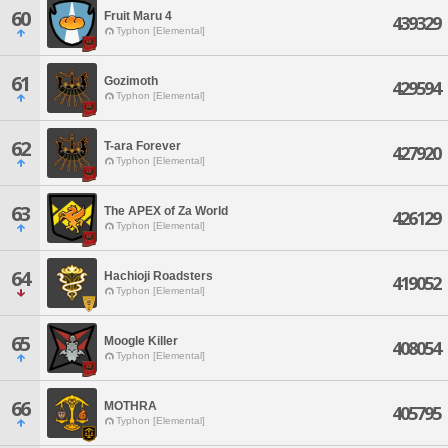
60
Fruit Maru 4
439329
Typhon [Elemental]
61
Gozimoth
429594
Typhon [Elemental]
62
T-ara Forever
427920
Typhon [Elemental]
63
The APEX of Za World
426129
Typhon [Elemental]
64
Hachioji Roadsters
419052
Typhon [Elemental]
65
Moogle Killer
408054
Typhon [Elemental]
66
MOTHRA
405795
Typhon [Elemental]