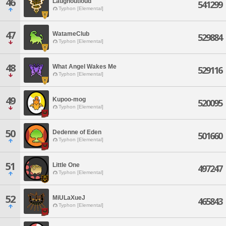
46
Laughoutloud
541299
Typhon [Elemental]
47
WatameClub
529884
Typhon [Elemental]
48
What Angel Wakes Me
529116
Typhon [Elemental]
49
Kupoo-mog
520095
Typhon [Elemental]
50
Dedenne of Eden
501660
Typhon [Elemental]
51
Little One
497247
Typhon [Elemental]
52
MiULaXueJ
465843
Typhon [Elemental]