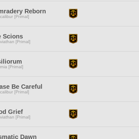
mradery Reborn
calibur [Primal]
 Scions
viathan [Primal]
iliorum
mia [Primal]
ase Be Careful
calibur [Primal]
d Grief
viathan [Primal]
ismatic Dawn