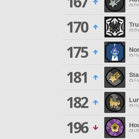
167
Be
170
Tr
Be
175
Nor
Hy
181
Sta
Fa
182
Lun
Hy
196
Ho
Ul