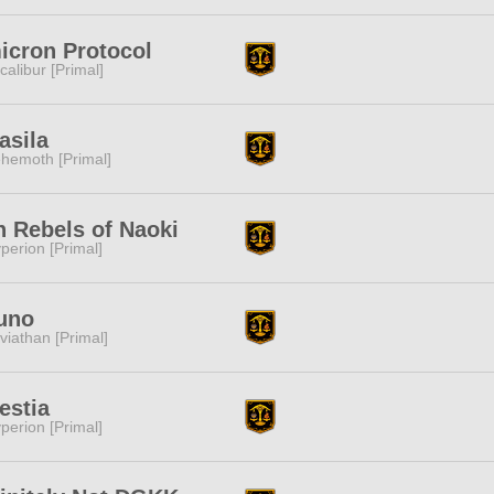
cron Protocol
calibur [Primal]
asila
hemoth [Primal]
n Rebels of Naoki
perion [Primal]
uno
viathan [Primal]
estia
perion [Primal]