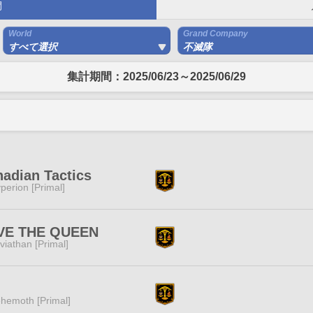
間
World
Grand Company
すべて選択
不滅隊
集計期間：2025/06/23～2025/06/29
adian Tactics
perion [Primal]
VE THE QUEEN
viathan [Primal]
hemoth [Primal]