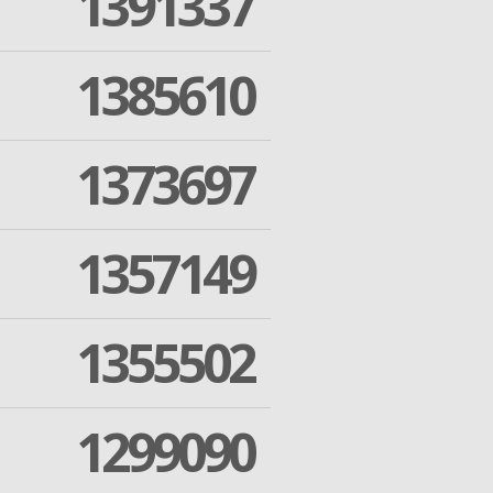
1391337
1385610
1373697
1357149
1355502
1299090