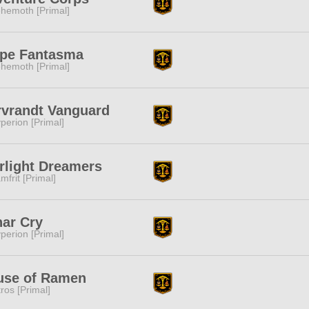
hemoth [Primal]
upe Fantasma
hemoth [Primal]
vrandt Vanguard
perion [Primal]
rlight Dreamers
mfrit [Primal]
ar Cry
perion [Primal]
use of Ramen
tros [Primal]