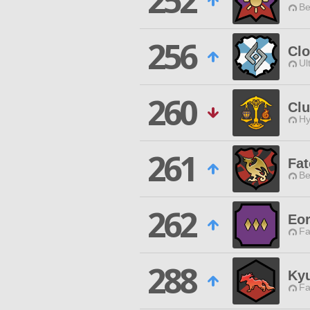
252
Be
256
Cl
Ul
260
Clu
Hy
261
Fat
Be
262
Eor
Fa
288
Ky
Fa