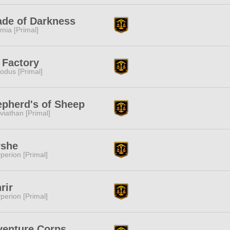
de of Darkness
mia [Primal]
 Factory
odus [Primal]
pherd's of Sheep
viathan [Primal]
rshe
perion [Primal]
rir
perion [Primal]
venture Corps