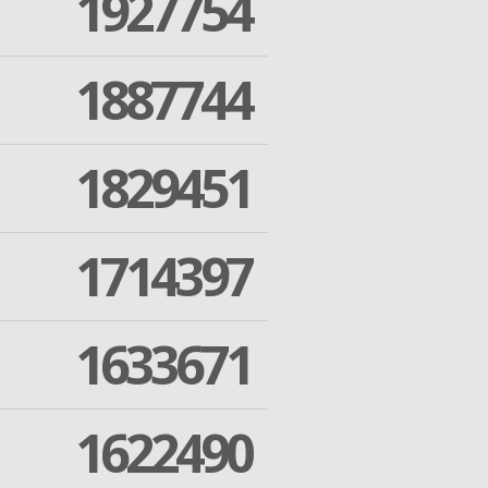
1927754
1887744
1829451
1714397
1633671
1622490