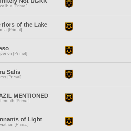
initely Not DGKK
calibur [Primal]
riors of the Lake
mia [Primal]
eso
perion [Primal]
ra Salis
tros [Primal]
AZIL MENTIONED
hemoth [Primal]
nants of Light
viathan [Primal]