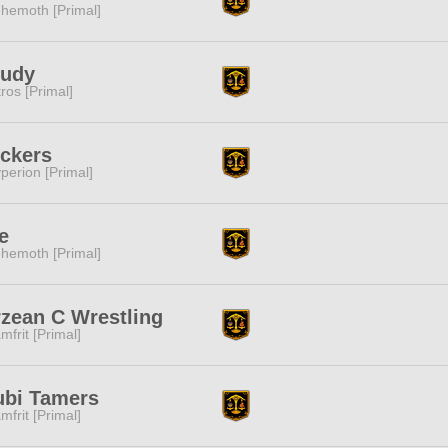
hemoth [Primal]
oudy
tros [Primal]
ckers
perion [Primal]
e
hemoth [Primal]
zean C Wrestling
mfrit [Primal]
ubi Tamers
mfrit [Primal]