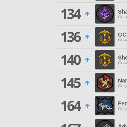
134
Sha
La
136
GC
Ex
140
She
Le
145
Na
Hy
164
Fen
Hy
Ad