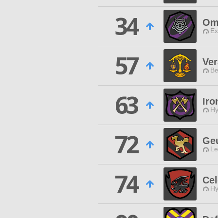
34
Omi
Ex
57
Ver
Be
63
Iro
Hy
72
Ge
Le
74
Cel
Hy