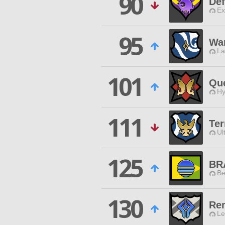
90
Def
Ex
95
War
La
101
Qu
Hy
111
Ter
Ul
125
BR
Be
130
Rem
Le