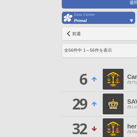
週
Data Center
Primal
前週
全
56
件中
1
～
56
件を表示
6
Can
Hy
29
SA
Le
32
her
Be