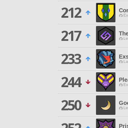
212
Co
Ex
217
The
Le
233
Exs
La
244
Ple
Ex
250
Goo
Le
Pr