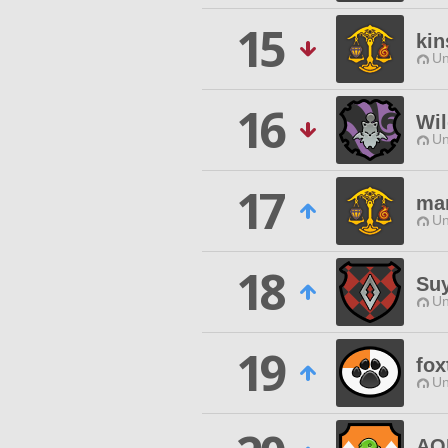
15
kin
Un
16
Wil
Un
17
ma
Un
18
Su
Un
19
fox
Un
AO