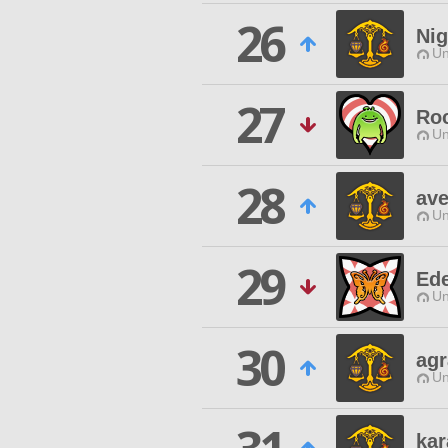
26
Nig
Un
27
Ro
Un
28
ave
Un
29
Ede
Un
30
agr
Un
kar