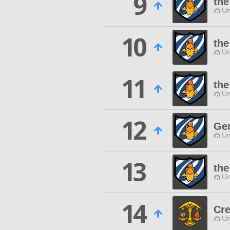
9
the
Un
10
the
Un
11
the
Un
12
Gen
Un
13
the
Un
14
Cre
Un