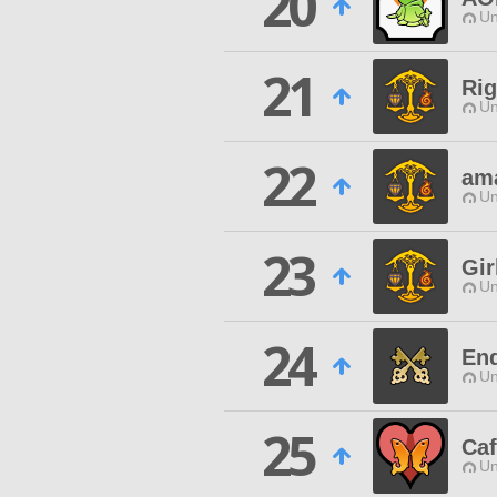
20
Un
21
Rig
Un
22
ama
Un
23
Gi
Un
24
En
Un
25
Ca
Un