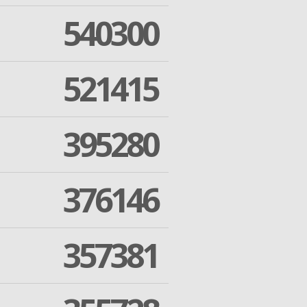
540300
521415
395280
376146
357381