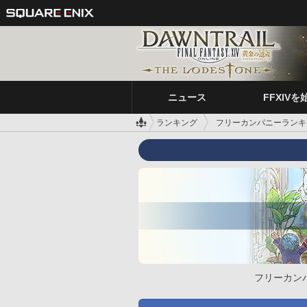
ニュース
FFXIVを
ランキング
フリーカンパニーランキ
フリーカン