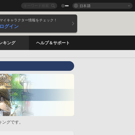
日本語
マイキャラクター情報をチェック！
ログイン
ンキング
ヘルプ＆サポート
キングです。