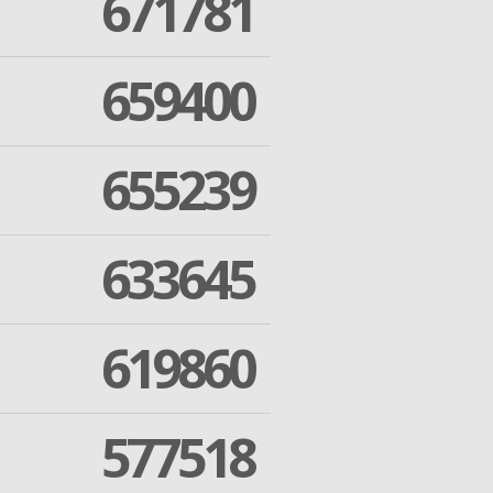
671781
659400
655239
633645
619860
577518