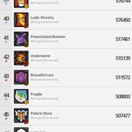
576744
Aegis [Elemental]
40
Ludic Revelry
576450
Aegis [Elemental]
41
PotetoSalad-Bomber
517461
Aegis [Elemental]
42
Underworld
515139
Aegis [Elemental]
43
Beautiful Lies
511572
Aegis [Elemental]
44
Fragile
508803
Aegis [Elemental]
45
Polaris Nova
507477
Aegis [Elemental]