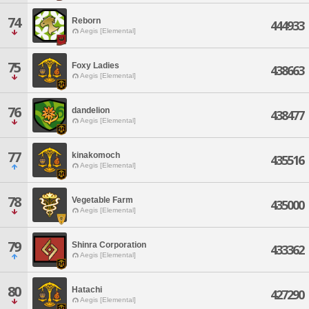
74
Reborn
444933
Aegis [Elemental]
75
Foxy Ladies
438663
Aegis [Elemental]
76
dandelion
438477
Aegis [Elemental]
77
kinakomoch
435516
Aegis [Elemental]
78
Vegetable Farm
435000
Aegis [Elemental]
79
Shinra Corporation
433362
Aegis [Elemental]
80
Hatachi
427290
Aegis [Elemental]