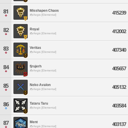
81
Misshapen Chaos
415239
Aegis [Elemental]
82
Royal
412002
Aegis [Elemental]
83
Veritas
407340
Aegis [Elemental]
84
fjrujerh
405657
Aegis [Elemental]
85
Neko Avalon
405132
Aegis [Elemental]
86
Tataru Taru
403584
Aegis [Elemental]
87
Ment
403137
Aegis [Elemental]