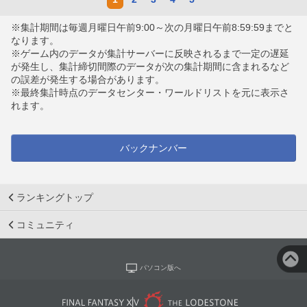
※集計期間は毎週月曜日午前9:00～次の月曜日午前8:59:59までと
なります。
※ゲーム内のデータが集計サーバーに反映されるまで一定の遅延
が発生し、集計締切間際のデータが次の集計期間に含まれるなど
の誤差が発生する場合があります。
※最終集計時点のデータセンター・ワールドリストを元に表示さ
れます。
バックナンバー
ランキングトップ
コミュニティ
パソコン版へ