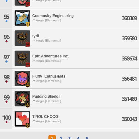
Aegis [Elemental]
95
Cosmosky Engineering
360369
Aegis [Elemental]
96
tydf
359580
Aegis [Elemental]
97
Epic Adventures Inc.
358674
Aegis [Elemental]
98
Fluffy_Enthusiasts
356481
Aegis [Elemental]
99
Pudding Shield !
351489
Aegis [Elemental]
100
TIROL CHOCO
350043
Aegis [Elemental]
1
2
3
4
5