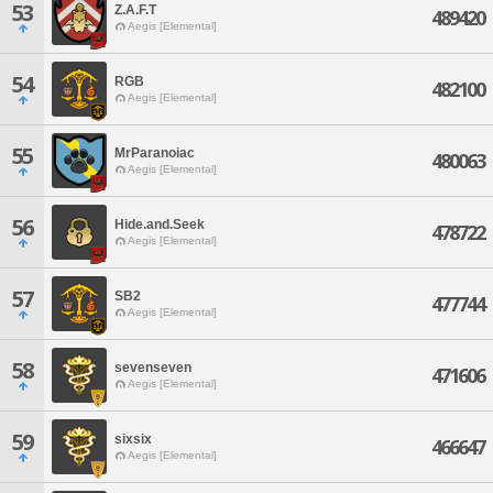
53
Z.A.F.T
489420
Aegis [Elemental]
54
RGB
482100
Aegis [Elemental]
55
MrParanoiac
480063
Aegis [Elemental]
56
Hide.and.Seek
478722
Aegis [Elemental]
57
SB2
477744
Aegis [Elemental]
58
sevenseven
471606
Aegis [Elemental]
59
sixsix
466647
Aegis [Elemental]