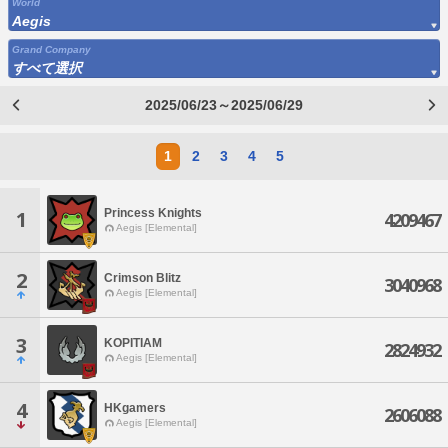
World
Aegis
Grand Company
すべて選択
2025/06/23～2025/06/29
1
2
3
4
5
Princess Knights
1
4209467
Aegis [Elemental]
2
Crimson Blitz
3040968
Aegis [Elemental]
3
KOPITIAM
2824932
Aegis [Elemental]
4
HKgamers
2606088
Aegis [Elemental]