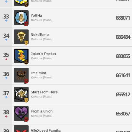
Asura [Mana]
33
YoRHa
688071
Asura [Mana]
34
NekoTomo
686484
Asura [Mana]
35
Joker's Pocket
680655
Asura [Mana]
36
lime mint
661641
Asura [Mana]
37
Start From Here
655512
Asura [Mana]
38
From a union
653067
Asura [Mana]
39
AlleXceed Familia