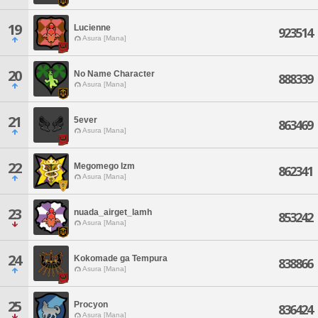
19
Lucienne
923514
Asura [Mana]
20
No Name Character
888339
Asura [Mana]
21
5ever
863469
Asura [Mana]
22
Megomego Izm
862341
Asura [Mana]
23
nuada_airget_lamh
853242
Asura [Mana]
24
Kokomade ga Tempura
838866
Asura [Mana]
25
Procyon
836424
Asura [Mana]