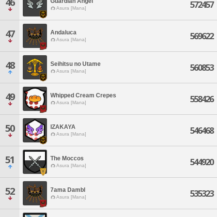
46
Guardian Angel
572457
Asura [Mana]
47
Andaluca
569622
Asura [Mana]
48
Seihitsu no Utame
560853
Asura [Mana]
49
Whipped Cream Crepes
558426
Asura [Mana]
50
IZAKAYA
546468
Asura [Mana]
51
The Moccos
544920
Asura [Mana]
52
7ama Dambl
535323
Asura [Mana]