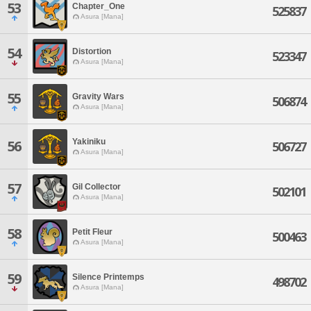
53
Chapter_One
525837
Asura [Mana]
54
Distortion
523347
Asura [Mana]
55
Gravity Wars
506874
Asura [Mana]
Yakiniku
56
506727
Asura [Mana]
57
Gil Collector
502101
Asura [Mana]
58
Petit Fleur
500463
Asura [Mana]
59
Silence Printemps
498702
Asura [Mana]