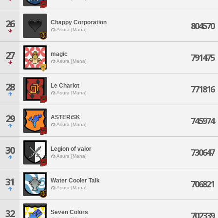
26
Chappy Corporation
804570
Asura [Mana]
27
magic
791475
Asura [Mana]
28
Le Chariot
771816
Asura [Mana]
29
ASTERiSK
745974
Asura [Mana]
30
Legion of valor
730647
Asura [Mana]
31
Water Cooler Talk
706821
Asura [Mana]
32
Seven Colors
702339