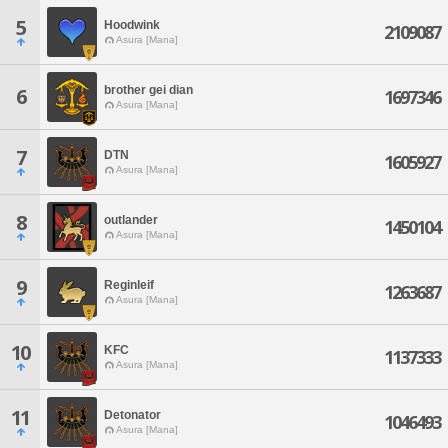
5
Hoodwink
2109087
Asura [Mana]
brother gei dian
6
1697346
Asura [Mana]
7
DTN
1605927
Asura [Mana]
8
outlander
1450104
Asura [Mana]
9
Reginleif
1263687
Asura [Mana]
10
KFC
1137333
Asura [Mana]
11
Detonator
1046493
Asura [Mana]