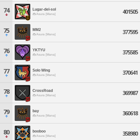
74
Lugar-del-sol
401505
Asura [Mana]
75
MM2
377595
Asura [Mana]
76
YKTYU
375585
Asura [Mana]
77
Solo Wing
370641
Asura [Mana]
78
CrossRoad
369987
Asura [Mana]
79
bay
360618
Asura [Mana]
80
booboo
358980
Asura [Mana]