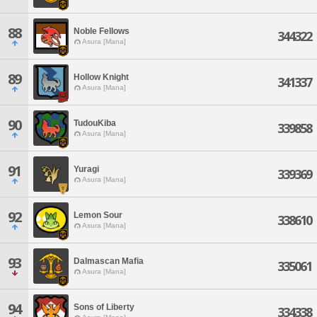
88
Noble Fellows
344322
Asura [Mana]
89
Hollow Knight
341337
Asura [Mana]
90
TudouKiba
339858
Asura [Mana]
91
Yuragi
339369
Asura [Mana]
92
Lemon Sour
338610
Asura [Mana]
93
Dalmascan Mafia
335061
Asura [Mana]
94
Sons of Liberty
334338