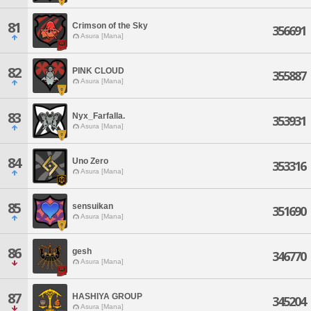
81
Crimson of the Sky
356691
Asura [Mana]
82
PINK CLOUD
355887
Asura [Mana]
83
Nyx_Farfalla.
353931
Asura [Mana]
84
Uno Zero
353316
Asura [Mana]
85
sensuikan
351690
Asura [Mana]
86
gesh
346770
Asura [Mana]
87
HASHIYA GROUP
345204
Asura [Mana]