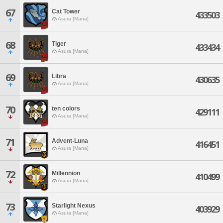
67
Cat Tower
433503
Asura [Mana]
68
Tiger
433434
Asura [Mana]
69
Libra
430635
Asura [Mana]
70
ten colors
429111
Asura [Mana]
71
Advent-Luna
416451
Asura [Mana]
72
Millennion
410499
Asura [Mana]
73
Starlight Nexus
403929
Asura [Mana]