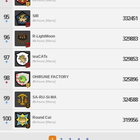
Asura [Mana]
95
SIR
332451
Asura [Mana]
96
R-LightMoon
329883
Asura [Mana]
97
teaCATs
329853
Asura [Mana]
98
OHIRUNE FACTORY
325896
Asura [Mana]
99
SA-RU-SI-MA
324588
Asura [Mana]
100
Round Cat
319956
Asura [Mana]
1
2
3
4
5