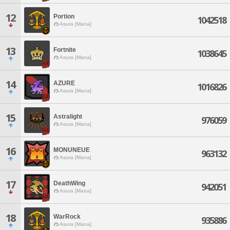
12
Portion
1042518
Asura [Mana]
13
Fortnite
1038645
Asura [Mana]
14
AZURE
1016826
Asura [Mana]
15
Astralight
976059
Asura [Mana]
16
MONUNEUE
963132
Asura [Mana]
17
DeathWing
942051
Asura [Mana]
18
WarRock
935886
Asura [Mana]