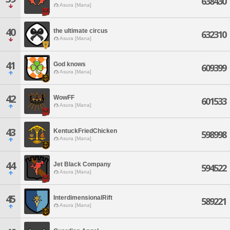
638430
Asura [Mana]
40
the ultimate circus
632310
Asura [Mana]
41
God knows
609399
Asura [Mana]
42
WowFF
601533
Asura [Mana]
43
KentuckFriedChicken
598998
Asura [Mana]
44
Jet Black Company
594522
Asura [Mana]
45
InterdimensionalRift
589221
Asura [Mana]