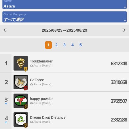
World
Asura
Grand Company
すべて選択
2025/06/23～2025/06/29
1
2
3
4
5
Troublemaker
1
6312348
Asura [Mana]
GeForce
2
3310668
Asura [Mana]
3
happy powder
2769507
Asura [Mana]
4
Dream Drop Distance
2382288
Asura [Mana]