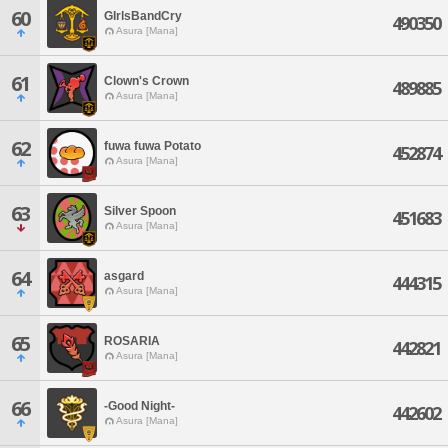
60
GIrlsBandCry
490350
Asura [Mana]
61
Clown's Crown
489885
Asura [Mana]
62
fuwa fuwa Potato
452874
Asura [Mana]
63
Silver Spoon
451683
Asura [Mana]
64
asgard
444315
Asura [Mana]
65
ROSARIA
442821
Asura [Mana]
66
-Good Night-
442602
Asura [Mana]