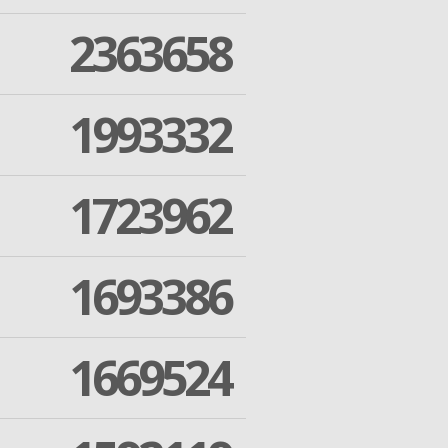
2363658
1993332
1723962
1693386
1669524