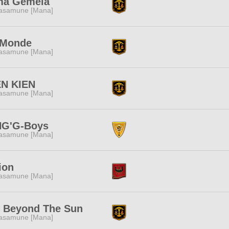
ma Gemela
asamune [Mana]
 Monde
asamune [Mana]
EN KIEN
asamune [Mana]
NG'G-Boys
asamune [Mana]
ion
asamune [Mana]
r Beyond The Sun
asamune [Mana]