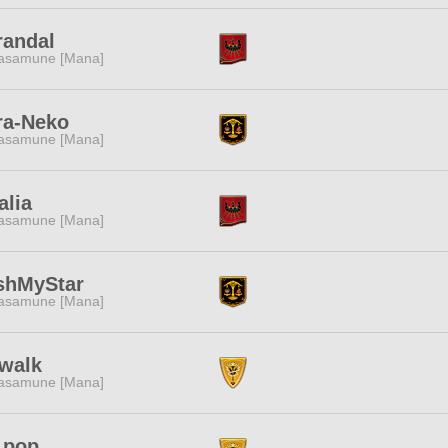
randal
asamune [Mana]
ra-Neko
asamune [Mana]
alia
asamune [Mana]
shMyStar
asamune [Mana]
 walk
asamune [Mana]
 pop