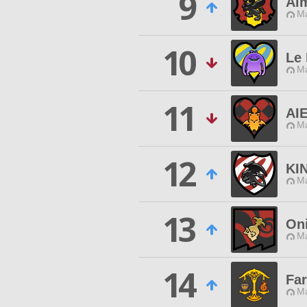
9
Al
M
10
Le
M
11
AI
M
12
KI
M
13
On
M
14
Fa
M