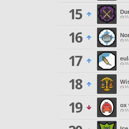
15
Du
M
16
No
M
17
eul
M
18
Wi
M
19
ox
M
Ice