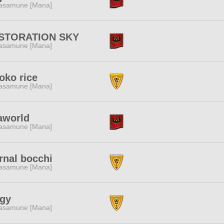
asamune [Mana]
STORATION SKY
asamune [Mana]
oko rice
asamune [Mana]
aworld
asamune [Mana]
rnal bocchi
asamune [Mana]
ggy
asamune [Mana]