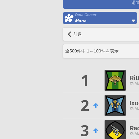
週
Data Center
Mana
前週
全
500
件中
1
～
100
件を表示
1
Rit
M
2
Ixo
M
3
Ra
M