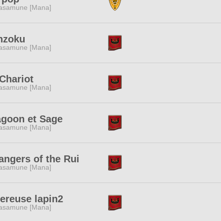
asamune [Mana]
nzoku
asamune [Mana]
Chariot
asamune [Mana]
agoon et Sage
asamune [Mana]
angers of the Rui
asamune [Mana]
ereuse lapin2
asamune [Mana]