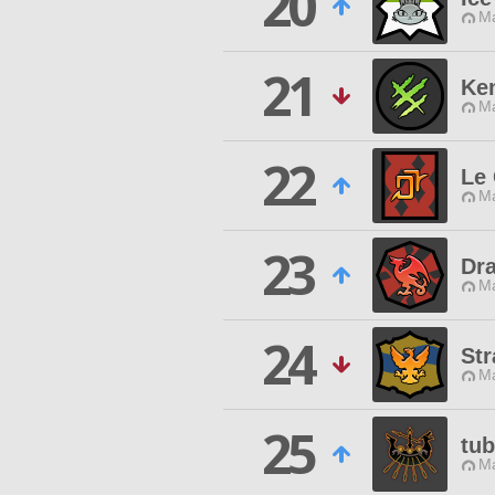
20
M
21
Ke
M
22
Le 
M
23
Dr
M
24
Str
M
25
tub
M