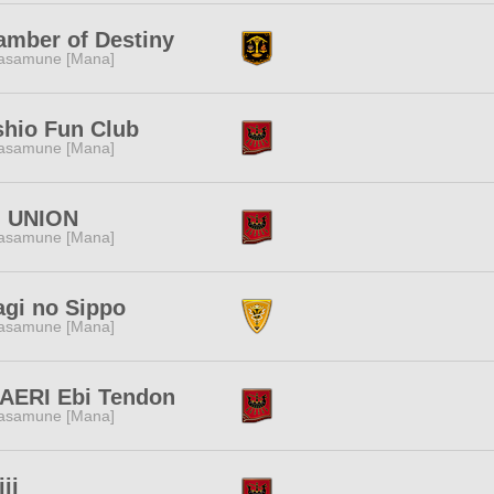
amber of Destiny
asamune [Mana]
shio Fun Club
asamune [Mana]
: UNION
asamune [Mana]
agi no Sippo
asamune [Mana]
AERI Ebi Tendon
asamune [Mana]
jii