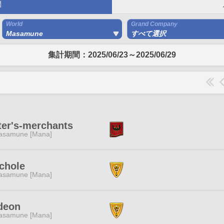
間
World
Grand Company
Masamune
すべて選択
集計期間：2025/06/23～2025/06/29
ter's-merchants
asamune [Mana]
chole
asamune [Mana]
deon
asamune [Mana]