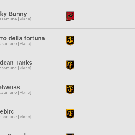
nky Bunny
asamune [Mana]
to della fortuna
asamune [Mana]
ldean Tanks
asamune [Mana]
elweiss
asamune [Mana]
ebird
asamune [Mana]