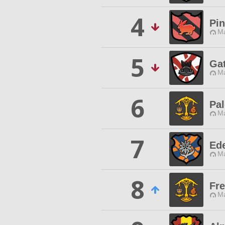
4
Pi
M
5
Gat
M
6
Pa
M
7
Ed
M
8
Fre
M