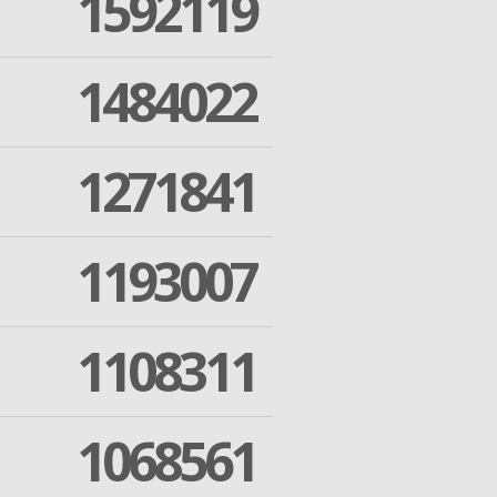
1592119
1484022
1271841
1193007
1108311
1068561