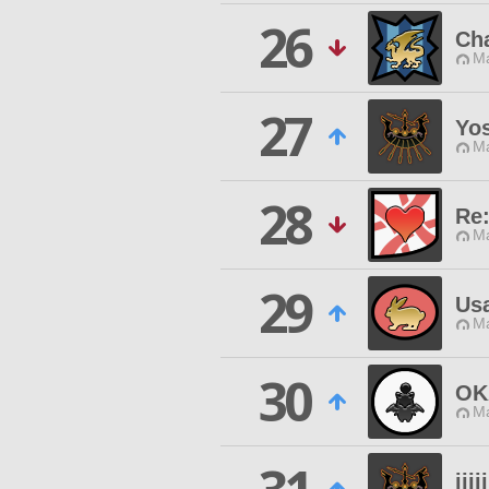
26
Ch
M
27
Yo
M
28
Re
M
29
Us
M
30
OK
M
jjiij