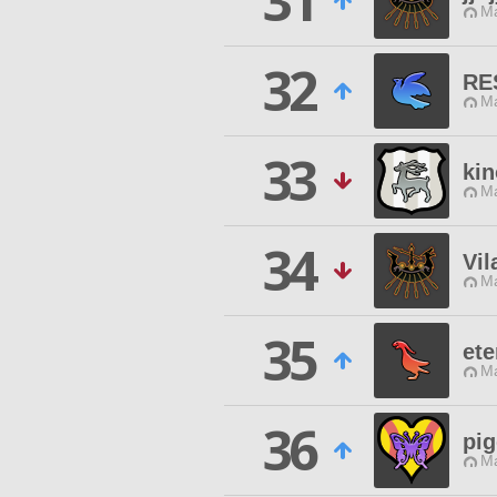
31
M
32
RE
M
33
kin
M
34
Vil
M
35
ete
M
36
pi
M