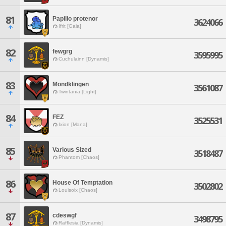
81
Papilio protenor
3624066
Ifrit [Gaia]
82
fewgrg
3595995
Cuchulainn [Dynamis]
83
Mondklingen
3561087
Twintania [Light]
84
FEZ
3525531
Ixion [Mana]
85
Various Sized
3518487
Phantom [Chaos]
86
House Of Temptation
3502802
Louisoix [Chaos]
87
cdeswgf
3498795
Rafflesia [Dynamis]