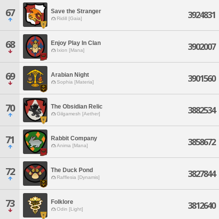
67
Save the Stranger
3924831
Ridill [Gaia]
68
Enjoy Play In Clan
3902007
Ixion [Mana]
69
Arabian Night
3901560
Sophia [Materia]
70
The Obsidian Relic
3882534
Gilgamesh [Aether]
71
Rabbit Company
3858672
Anima [Mana]
72
The Duck Pond
3827844
Rafflesia [Dynamis]
73
Folklore
3812640
Odin [Light]