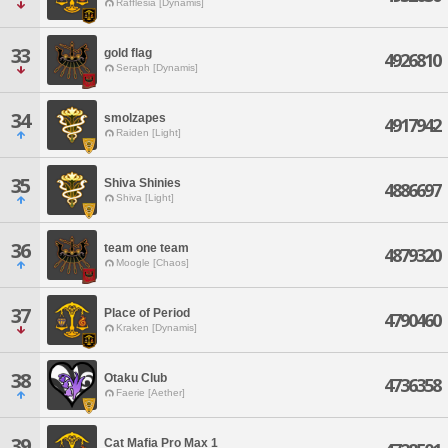
Rafflesia [Dynamis]
33
gold flag
4926810
Seraph [Dynamis]
34
smolzapes
4917942
Raiden [Light]
35
Shiva Shinies
4886697
Shiva [Light]
36
team one team
4879320
Moogle [Chaos]
37
Place of Period
4790460
Kraken [Dynamis]
38
Otaku Club
4736358
Faerie [Aether]
39
Cat Mafia Pro Max 1