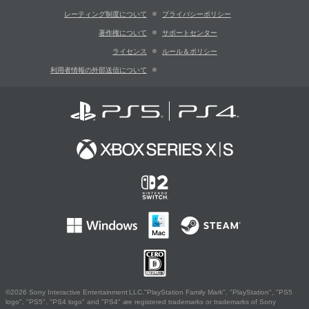
レーティング制度について
プライバシーポリシー
著作権について
サポートセンター
ライセンス
ルール＆ポリシー
利用者情報の外部送信について
©2026 Sony Interactive Entertainment LLC."PlayStation Family Mark", "PlayStation", "PS5
logo", "PS5", "PS4 logo" and "PS4" are registered trademarks or trademarks of Sony