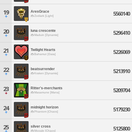
19
AresGrace
5560140
Zodiark [Light]
20
luna crescente
5296410
Maduin [Dynamis]
21
Twilight Hearts
5226069
Bahamut [Gaia]
22
beatsurrender
5213910
Kraken [Dynamis]
23
Ritter's-merchants
5209704
Masamune [Mana]
24
midnight horizon
5179230
Phantom [Chaos]
25
silver cross
5125800
Moogle [Chaos]