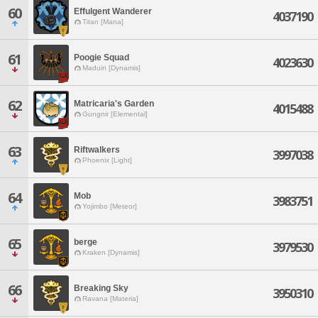
60
Effulgent Wanderer
4037190
Titan [Mana]
61
Poogie Squad
4023630
Maduin [Dynamis]
62
Matricaria's Garden
4015488
Gungnir [Elemental]
63
Riftwalkers
3997038
Phoenix [Light]
64
Mob
3983751
Yojimbo [Meteor]
65
berge
3979530
Kraken [Dynamis]
66
Breaking Sky
3950310
Ravana [Materia]