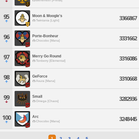
Behemoth [Primal]
95
Moon & Moogle's
3366867
Twintania [Light]
96
Porte-Bonheur
3331662
Chocobo [Mana]
97
Merry Go Round
3316086
Tonberry [Elemental]
98
GeForce
3310668
Asura [Mana]
99
Small
3282936
Omega [Chaos]
100
Arc
3248445
Chocobo [Mana]
1
2
3
4
5