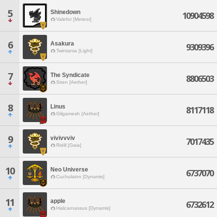
5
Shinedown
10904598
Valefor [Meteor]
6
Asakura
9309396
Twintania [Light]
7
The Syndicate
8806503
Siren [Aether]
8
Linus
8117118
Gilgamesh [Aether]
9
vivivvviv
7017435
Ridill [Gaia]
10
Neo Universe
6737070
Cuchulainn [Dynamis]
11
apple
6732612
Halicarnassus [Dynamis]