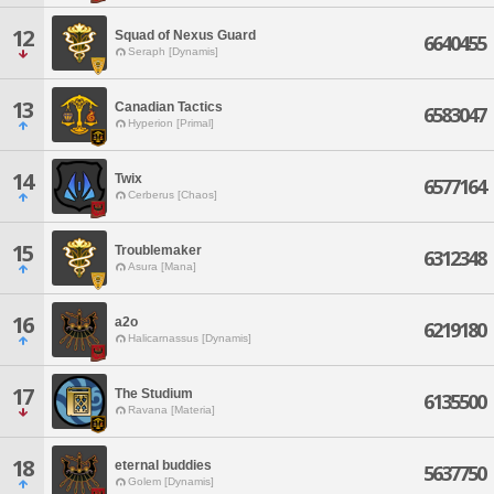
12
Squad of Nexus Guard
6640455
Seraph [Dynamis]
13
Canadian Tactics
6583047
Hyperion [Primal]
14
Twix
6577164
Cerberus [Chaos]
15
Troublemaker
6312348
Asura [Mana]
16
a2o
6219180
Halicarnassus [Dynamis]
17
The Studium
6135500
Ravana [Materia]
18
eternal buddies
5637750
Golem [Dynamis]