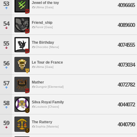
53
Jewel of the toy
4096665
Ultima [Gaia]
54
Friend_ship
4089600
Fenrir [Gaia]
55
The Birthday
4074555
Chocobo [Mana]
56
Le Tour de France
4073034
Ultima [Gaia]
57
Mather
4072782
Gungnir [Elemental]
58
Silva Royal Family
4044072
Louisoix [Chaos]
59
The Rattery
4040790
Sophia [Materia]