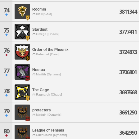
74
Roomin
3811344
Ridill [Gaia]
75
Stardust
3777411
Omega [Chaos]
76
Order of the Phoenix
3724873
Bahamut [Gaia]
77
Noctua
3706801
Marilith [Dynamis]
78
The Cage
3697668
Ragnarok [Chaos]
79
protecters
3661290
Maduin [Dynamis]
80
League of Tensais
3642990
Cuchulainn [Dynamis]