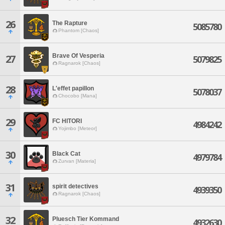
26
The Rapture
5085780
Phantom [Chaos]
Brave Of Vesperia
27
5079825
Ragnarok [Chaos]
28
L'effet papillon
5078037
Chocobo [Mana]
29
FC HITORI
4984242
Yojimbo [Meteor]
30
Black Cat
4979784
Zurvan [Materia]
31
spirit detectives
4939350
Ragnarok [Chaos]
32
Pluesch Tier Kommand
4932630