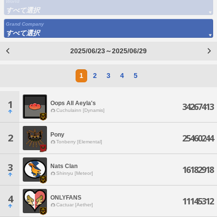
World
すべて選択
Grand Company
すべて選択
2025/06/23～2025/06/29
1
2
3
4
5
1
Oops All Aeyla's
34267413
Cuchulainn [Dynamis]
Pony
2
25460244
Tonberry [Elemental]
3
Nats Clan
16182918
Shinryu [Meteor]
4
ONLYFANS
11145312
Cactuar [Aether]