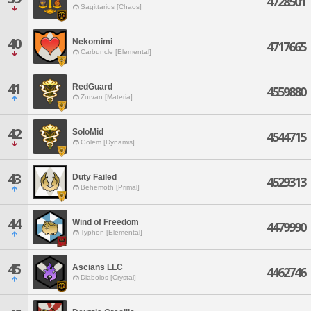
4728501
Sagittarius [Chaos]
40
Nekomimi
4717665
Carbuncle [Elemental]
41
RedGuard
4559880
Zurvan [Materia]
42
SoloMid
4544715
Golem [Dynamis]
43
Duty Failed
4529313
Behemoth [Primal]
44
Wind of Freedom
4479990
Typhon [Elemental]
45
Ascians LLC
4462746
Diabolos [Crystal]