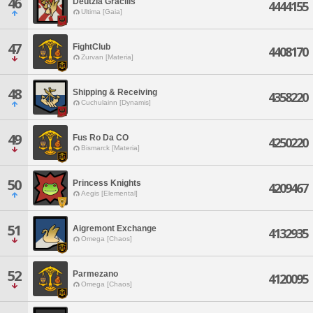
46
Deutzia Gracilis
4444155
Ultima [Gaia]
47
FightClub
4408170
Zurvan [Materia]
48
Shipping & Receiving
4358220
Cuchulainn [Dynamis]
49
Fus Ro Da CO
4250220
Bismarck [Materia]
50
Princess Knights
4209467
Aegis [Elemental]
51
Aigremont Exchange
4132935
Omega [Chaos]
52
Parmezano
4120095
Omega [Chaos]