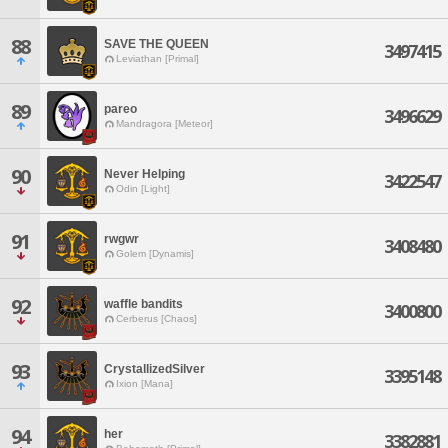
88
SAVE THE QUEEN
3497415
Leviathan [Primal]
89
pareo
3496629
Mandragora [Meteor]
90
Never Helping
3422547
Odin [Light]
91
rwgwr
3408480
Golem [Dynamis]
92
waffle bandits
3400800
Cerberus [Chaos]
93
CrystallizedSilver
3395148
Ixion [Mana]
94
her
3382881