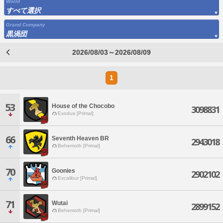
World
すべて選択
Grand Company
黒渦団
2026/08/03～2026/08/09
1
53
House of the Chocobo
3098831
Exodus [Primal]
66
Seventh Heaven BR
2943018
Behemoth [Primal]
70
Goonies
2902102
Excalibur [Primal]
71
Wutai
2899152
Behemoth [Primal]