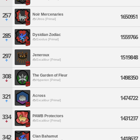
257
Noir Mercenaries
1650951
Ultros [Primal]
285
Dysidian Zodiac
1559766
Exodus [Primal]
297
Jeneroux
1519848
Excalibur [Primal]
308
The Garden of Fleur
1498350
Hyperion [Primal]
321
Across
1474722
Excalibur [Primal]
334
PAWB Protectors
1431237
Excalibur [Primal]
342
Clan Bahamut
1418637