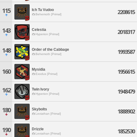
115
Ich Tu Vudoo
2208615
Behemoth [Primal]
143
Celestia
2018317
Hyperion [Primal]
148
Order of the Cabbage
1993587
Behemoth [Primal]
Mysidia
160
1956615
Exodus [Primal]
162
Twin Ivory
1948479
Hyperion [Primal]
180
Skybolts
1888902
Leviathan [Primal]
190
Drizzle
1852530
Leviathan [Primal]