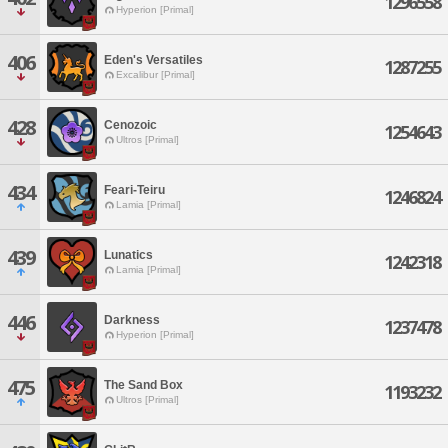
1296558
Hyperion [Primal]
406
Eden's Versatiles
1287255
Excalibur [Primal]
428
Cenozoic
1254643
Ultros [Primal]
434
Feari-Teiru
1246824
Lamia [Primal]
439
Lunatics
1242318
Lamia [Primal]
446
Darkness
1237478
Hyperion [Primal]
475
The Sand Box
1193232
Ultros [Primal]