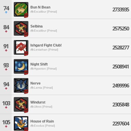
74
Bun N Bean
2733935
Excalibur [Primal]
84
Selbina
2575250
Excalibur [Primal]
91
Ishgard Fight Club!
2528277
Leviathan [Primal]
93
Night Shift
2508941
Hyperion [Primal]
94
Nerve
2499996
Lamia [Primal]
103
Windurst
2305848
Ultros [Primal]
105
House of Rain
2297604
Exodus [Primal]