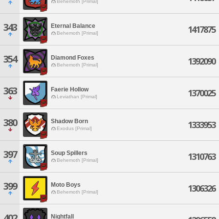
Behemoth [Primal]
343
Eternal Balance
1417875
Behemoth [Primal]
354
Diamond Foxes
1392090
Behemoth [Primal]
363
Faerie Hollow
1370025
Leviathan [Primal]
380
Shadow Born
1333953
Exodus [Primal]
397
Soup Spillers
1310763
Behemoth [Primal]
399
Moto Boys
1306326
Behemoth [Primal]
402
Nightfall