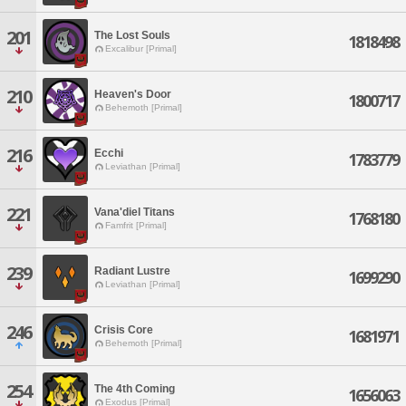
201
The Lost Souls
1818498
Excalibur [Primal]
210
Heaven's Door
1800717
Behemoth [Primal]
216
Ecchi
1783779
Leviathan [Primal]
221
Vana'diel Titans
1768180
Famfrit [Primal]
239
Radiant Lustre
1699290
Leviathan [Primal]
246
Crisis Core
1681971
Behemoth [Primal]
254
The 4th Coming
1656063
Exodus [Primal]