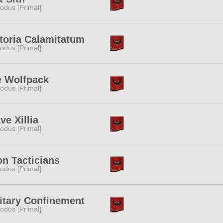
odus [Primal]
toria Calamitatum
odus [Primal]
e Wolfpack
odus [Primal]
ve Xillia
odus [Primal]
n Tacticians
odus [Primal]
itary Confinement
odus [Primal]