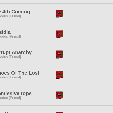
e 4th Coming
odus [Primal]
idia
odus [Primal]
rupt Anarchy
odus [Primal]
oes Of The Lost
odus [Primal]
missive tops
odus [Primal]