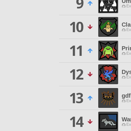
9
Um
Ex
10
Cla
Ex
11
Pri
Ex
12
Dys
Ex
13
gd
Ex
14
War
Ex