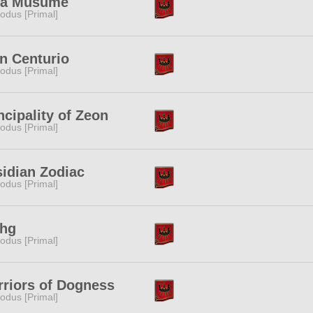
a Musume
odus [Primal]
n Centurio
odus [Primal]
ncipality of Zeon
odus [Primal]
idian Zodiac
odus [Primal]
fhg
odus [Primal]
riors of Dogness
odus [Primal]