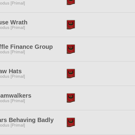
odus [Primal]
use Wrath
odus [Primal]
fle Finance Group
odus [Primal]
aw Hats
odus [Primal]
eamwalkers
odus [Primal]
rs Behaving Badly
odus [Primal]