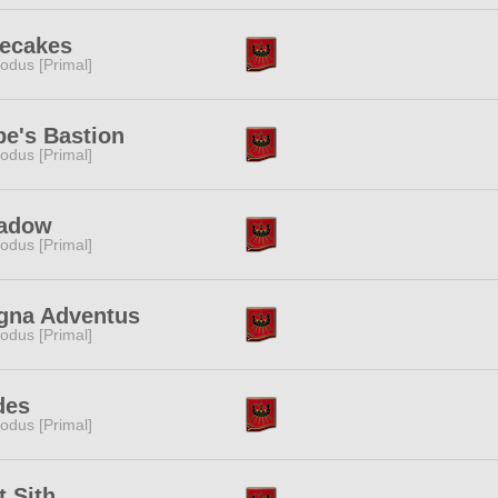
cecakes
odus [Primal]
e's Bastion
odus [Primal]
adow
odus [Primal]
gna Adventus
odus [Primal]
des
odus [Primal]
t Sith