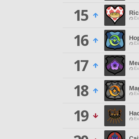
15
Ri
Ex
16
Hop
Ex
17
Me
Ex
18
Ma
Ex
19
Ha
Ex
Cai