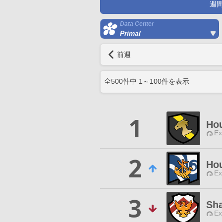
週
Data Center
Primal
前週
全
500
件中
1
～
100
件を表示
1
Hou
Ex
2
Hou
Ex
3
Sh
Ex