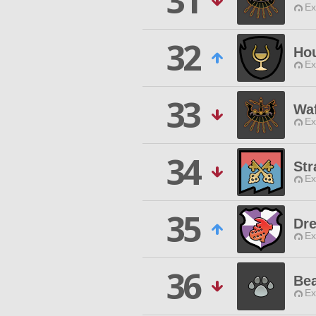
31
Ex
32
Ho
Ex
33
Waf
Ex
34
Str
Ex
35
Dr
Ex
36
Bea
Ex