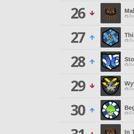
26
Mak
Ex
27
Thi
Ex
28
Sto
Ex
29
Wyv
Ex
30
Be
Ex
In 