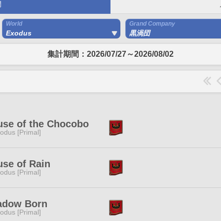
間
World
Grand Company
Exodus
黒渦団
集計期間：2026/07/27～2026/08/02
se of the Chocobo
odus [Primal]
se of Rain
odus [Primal]
adow Born
odus [Primal]