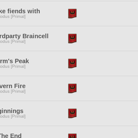
e fiends with
odus [Primal]
rdparty Braincell
odus [Primal]
rm's Peak
odus [Primal]
ern Fire
odus [Primal]
ginnings
odus [Primal]
The End