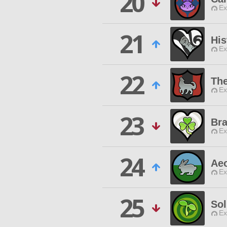
20
Ex
21
His
Ex
22
Th
Ex
23
Bra
Ex
24
Aeo
Ex
25
Sol
Ex