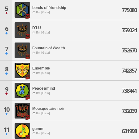
5
bonds of friendship
775080
Ifrit [Gaia]
6
D'LU
759024
Ifrit [Gaia]
7
Fountain of Wealth
752670
Ifrit [Gaia]
8
Ensemble
742857
Ifrit [Gaia]
9
Peace&mind
738441
Ifrit [Gaia]
10
Mousquetaire noir
732039
Ifrit [Gaia]
11
gumm
631998
Ifrit [Gaia]