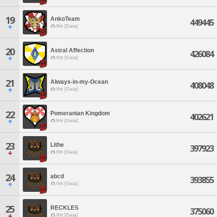
19
AnkoTeam
449445
Ifrit [Gaia]
20
Astral Affection
426084
Ifrit [Gaia]
21
Always-in-my-Ocean
408048
Ifrit [Gaia]
22
Pomeranian Kingdom
402621
Ifrit [Gaia]
23
Lithe
397923
Ifrit [Gaia]
24
abcd
393855
Ifrit [Gaia]
25
RECKLES
375060
Ifrit [Gaia]