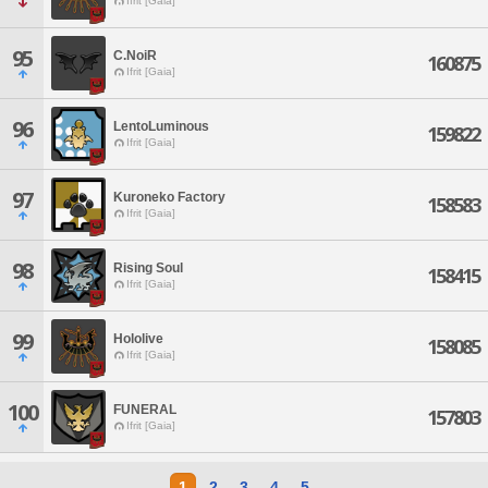
Ifrit [Gaia]
95
C.NoiR
160875
Ifrit [Gaia]
96
LentoLuminous
159822
Ifrit [Gaia]
97
Kuroneko Factory
158583
Ifrit [Gaia]
98
Rising Soul
158415
Ifrit [Gaia]
99
Hololive
158085
Ifrit [Gaia]
100
FUNERAL
157803
Ifrit [Gaia]
1
2
3
4
5