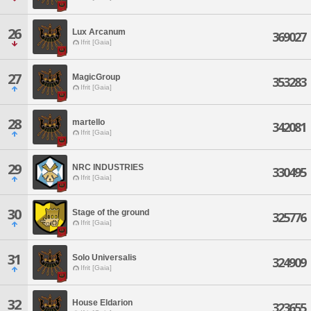
26
Lux Arcanum
369027
Ifrit [Gaia]
27
MagicGroup
353283
Ifrit [Gaia]
28
martello
342081
Ifrit [Gaia]
29
NRC INDUSTRIES
330495
Ifrit [Gaia]
30
Stage of the ground
325776
Ifrit [Gaia]
31
Solo Universalis
324909
Ifrit [Gaia]
32
House Eldarion
323655