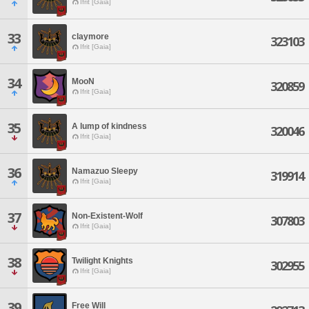
Ifrit [Gaia]
33
claymore
323103
Ifrit [Gaia]
34
MooN
320859
Ifrit [Gaia]
35
A lump of kindness
320046
Ifrit [Gaia]
36
Namazuo Sleepy
319914
Ifrit [Gaia]
37
Non-Existent-Wolf
307803
Ifrit [Gaia]
38
Twilight Knights
302955
Ifrit [Gaia]
39
Free Will