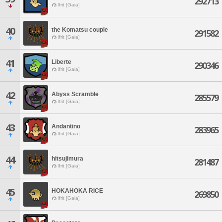
292713
Ifrit [Gaia]
40
the Komatsu couple
291582
Ifrit [Gaia]
41
Liberte
290346
Ifrit [Gaia]
42
Abyss Scramble
285579
Ifrit [Gaia]
43
Andantino
283965
Ifrit [Gaia]
44
hitsujimura
281487
Ifrit [Gaia]
45
HOKAHOKA RICE
269850
Ifrit [Gaia]