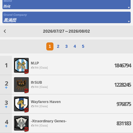
World
Ifrit
Grand Company
黒渦団
2026/07/27～2026/08/02
1
2
3
4
5
M.I.P
1
1846794
Ifrit [Gaia]
2
IfrSUB
1228245
Ifrit [Gaia]
3
Wayfarers Haven
976875
Ifrit [Gaia]
4
-Xtraordinary Genes-
831183
Ifrit [Gaia]