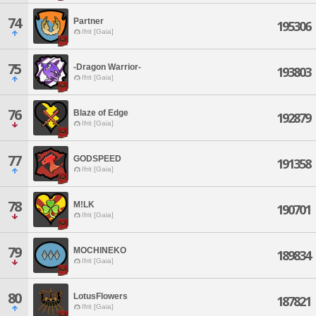
74
Partner
195306
Ifrit [Gaia]
75
-Dragon Warrior-
193803
Ifrit [Gaia]
76
Blaze of Edge
192879
Ifrit [Gaia]
77
GODSPEED
191358
Ifrit [Gaia]
78
M!LK
190701
Ifrit [Gaia]
79
MOCHINEKO
189834
Ifrit [Gaia]
80
LotusFlowers
187821
Ifrit [Gaia]