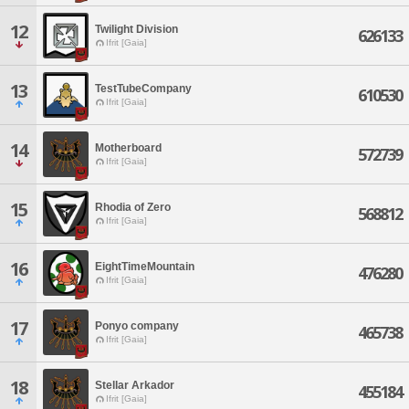
12
Twilight Division
626133
Ifrit [Gaia]
13
TestTubeCompany
610530
Ifrit [Gaia]
14
Motherboard
572739
Ifrit [Gaia]
15
Rhodia of Zero
568812
Ifrit [Gaia]
16
EightTimeMountain
476280
Ifrit [Gaia]
17
Ponyo company
465738
Ifrit [Gaia]
18
Stellar Arkador
455184
Ifrit [Gaia]