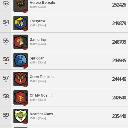
53
Aurora Borealis
252426
Ifrit [Gaia]
54
Forsythia
249879
Ifrit [Gaia]
55
Gathering
246705
Ifrit [Gaia]
56
Spriggan
244935
Ifrit [Gaia]
57
Gram Tempest
244146
Ifrit [Gaia]
58
Oh My Gosh!!
242640
Ifrit [Gaia]
59
Dearest Clans
235440
Ifrit [Gaia]