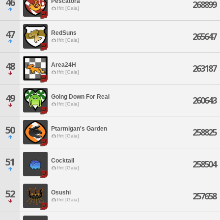
46
Pescatora
268899
Ifrit [Gaia]
47
RedSuns
265647
Ifrit [Gaia]
48
Area24H
263187
Ifrit [Gaia]
49
Going Down For Real
260643
Ifrit [Gaia]
50
Ptarmigan's Garden
258825
Ifrit [Gaia]
51
Cocktail
258504
Ifrit [Gaia]
52
Osushi
257658
Ifrit [Gaia]