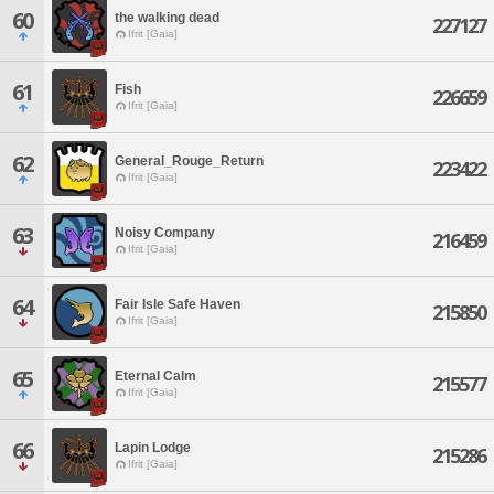
60
the walking dead
227127
Ifrit [Gaia]
61
Fish
226659
Ifrit [Gaia]
62
General_Rouge_Return
223422
Ifrit [Gaia]
63
Noisy Company
216459
Ifrit [Gaia]
64
Fair Isle Safe Haven
215850
Ifrit [Gaia]
65
Eternal Calm
215577
Ifrit [Gaia]
66
Lapin Lodge
215286
Ifrit [Gaia]