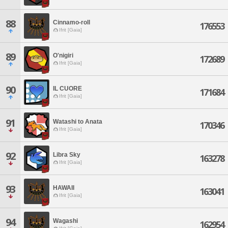
88
Cinnamo-roll
176553
Ifrit [Gaia]
89
O'nigiri
172689
Ifrit [Gaia]
90
IL CUORE
171684
Ifrit [Gaia]
91
Watashi to Anata
170346
Ifrit [Gaia]
92
Libra Sky
163278
Ifrit [Gaia]
93
HAWAII
163041
Ifrit [Gaia]
94
Wagashi
162954