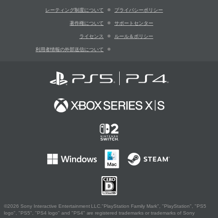
レーティング制度について
プライバシーポリシー
著作権について
サポートセンター
ライセンス
ルール＆ポリシー
利用者情報の外部送信について
©2026 Sony Interactive Entertainment LLC."PlayStation Family Mark", "PlayStation", "PS5
logo", "PS5", "PS4 logo" and "PS4" are registered trademarks or trademarks of Sony