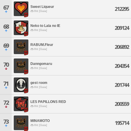
67
Sweet Liqueur
212295
Ifrit [Gaia]
68
Neko to Lala no IE
209124
Ifrit [Gaia]
69
RABUM.Fleur
206892
Ifrit [Gaia]
70
Danngomaru
204354
Ifrit [Gaia]
71
gest room
201744
Ifrit [Gaia]
72
LES PAPILLONS RED
200559
Ifrit [Gaia]
73
MINAMOTO
195714
Ifrit [Gaia]