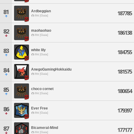
81
Ardbeggian
187785
Ifrit [Gaia]
82
maohaohao
186138
Ifrit [Gaia]
83
white lily
184755
Ifrit [Gaia]
84
AnegoGamingHokkaidu
181575
Ifrit [Gaia]
85
choco cornet
180654
Ifrit [Gaia]
86
Ever Free
179397
Ifrit [Gaia]
87
Bicameral-Mind
177177
Ifrit [Gaia]