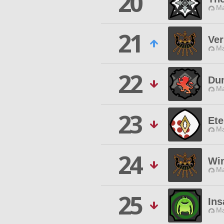
20
Ma
21
Ver
Ma
22
Du
Ma
23
Ete
Ma
24
Win
Ma
25
Ins
Ma