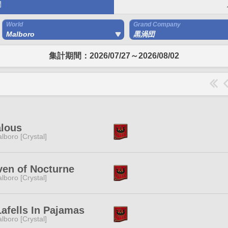
間
World
Grand Company
Malboro
黒渦団
集計期間：2026/07/27～2026/08/02
alous
lboro [Crystal]
en of Nocturne
lboro [Crystal]
afells In Pajamas
lboro [Crystal]