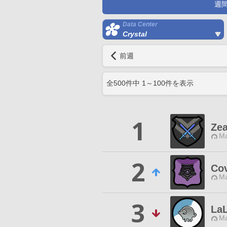
週
Data Center
Crystal
前週
全
500
件中
1
～
100
件を表示
1
Ze
Ma
2
Cov
Ma
3
LaL
Ma