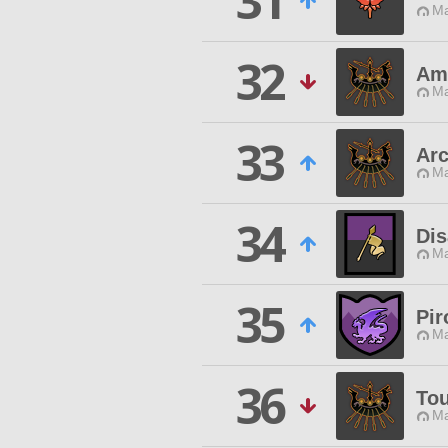
31
Ma
32
Ami
Ma
33
Arc
Ma
34
Dis
Ma
35
Pir
Ma
36
To
Ma