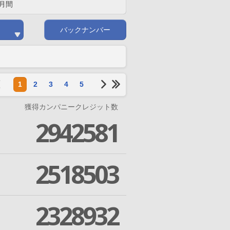
月間
バックナンバー
1
2
3
4
5
獲得カンパニークレジット数
2942581
2518503
2328932