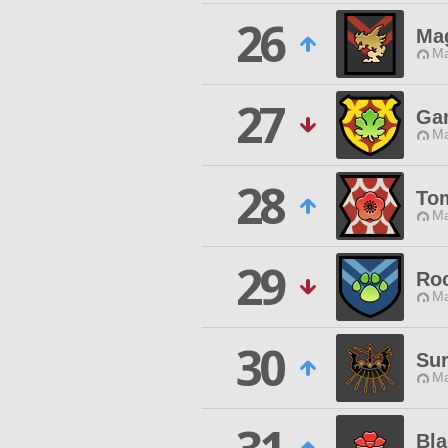
26
Ma
Ma
27
Gam
Ma
28
To
Ma
29
Roc
Ma
30
Sur
Ma
Bla