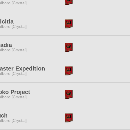
lboro [Crystal]
citia
lboro [Crystal]
adia
lboro [Crystal]
aster Expedition
lboro [Crystal]
oko Project
lboro [Crystal]
uch
lboro [Crystal]