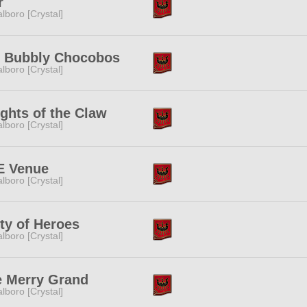
r
lboro [Crystal]
g Bubbly Chocobos
lboro [Crystal]
ghts of the Claw
lboro [Crystal]
E Venue
lboro [Crystal]
ty of Heroes
lboro [Crystal]
e Merry Grand
lboro [Crystal]