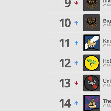
9
iuy
Ma
10
Bi
Ma
11
Kni
Ma
12
Ho
Ma
13
Uni
Ma
14
Th
Ma