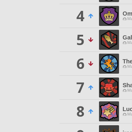
4
Om
Ma
5
Gal
Ma
6
The
Ma
7
Sh
Ma
8
Lu
Ma