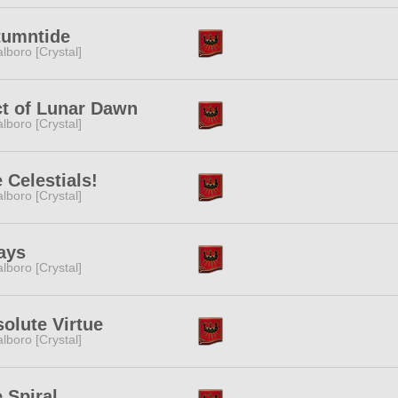
tumntide
lboro [Crystal]
t of Lunar Dawn
lboro [Crystal]
 Celestials!
lboro [Crystal]
ays
lboro [Crystal]
olute Virtue
lboro [Crystal]
 Spiral