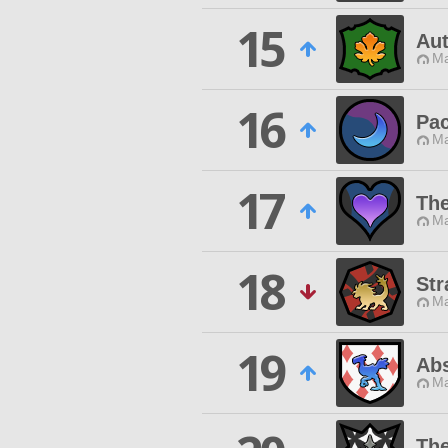
15
Au
Ma
16
Pac
Ma
17
The
Ma
18
Str
Ma
19
Abs
Ma
The