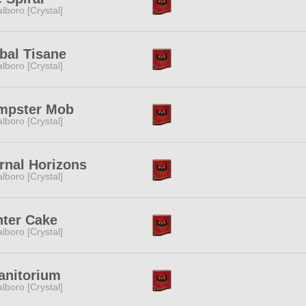
lboro [Crystal]
bal Tisane
lboro [Crystal]
mpster Mob
lboro [Crystal]
rnal Horizons
lboro [Crystal]
ter Cake
lboro [Crystal]
anitorium
lboro [Crystal]