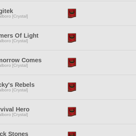
gitek
lboro [Crystal]
ers Of Light
lboro [Crystal]
morrow Comes
lboro [Crystal]
ky's Rebels
lboro [Crystal]
vival Hero
lboro [Crystal]
ck Stones