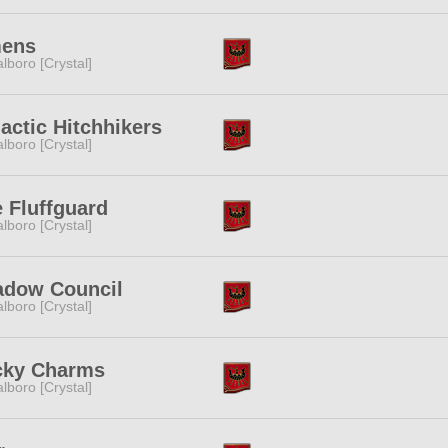
ens
lboro [Crystal]
actic Hitchhikers
lboro [Crystal]
 Fluffguard
lboro [Crystal]
adow Council
lboro [Crystal]
cky Charms
lboro [Crystal]