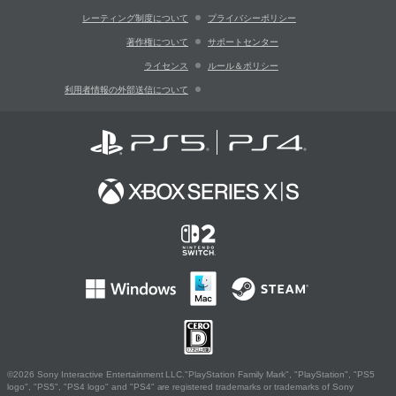
レーティング制度について
プライバシーポリシー
著作権について
サポートセンター
ライセンス
ルール＆ポリシー
利用者情報の外部送信について
©2026 Sony Interactive Entertainment LLC."PlayStation Family Mark", "PlayStation", "PS5
logo", "PS5", "PS4 logo" and "PS4" are registered trademarks or trademarks of Sony