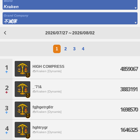
World
Kraken
Grand Company
不滅隊
2026/07/27～2026/08/02
1
2
3
4
1
HIGH COMPRESS
4859067
Kraken [Dynamis]
2
_'7!&
3883191
Kraken [Dynamis]
3
fgjhgetrg6tr
1698570
Kraken [Dynamis]
4
hghtrygr
1646325
Kraken [Dynamis]