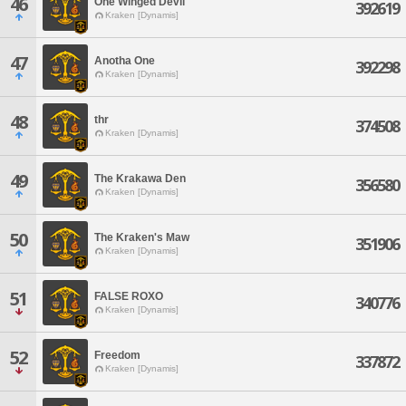
46
One Winged Devil
392619
Kraken [Dynamis]
47
Anotha One
392298
Kraken [Dynamis]
48
thr
374508
Kraken [Dynamis]
49
The Krakawa Den
356580
Kraken [Dynamis]
50
The Kraken's Maw
351906
Kraken [Dynamis]
51
FALSE ROXO
340776
Kraken [Dynamis]
52
Freedom
337872
Kraken [Dynamis]